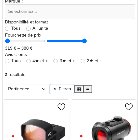
Marque :
Disponibilité et format
Tous
À l’unité
Fourchette de prix
319 € – 380 €
Avis clients
Tous
4★ et +
3★ et +
2★ et +
2
résultats
🔽 Filtres
▦
≣