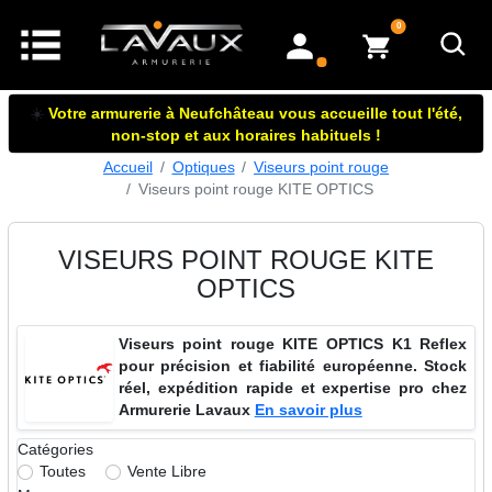
articles dans le panier
0
mon compte
☀️
Votre armurerie à Neufchâteau vous accueille tout l'été,
non-stop et aux horaires habituels !
Accueil
Optiques
Viseurs point rouge
Viseurs point rouge KITE OPTICS
VISEURS POINT ROUGE KITE
OPTICS
Viseurs point rouge KITE OPTICS K1 Reflex
pour précision et fiabilité européenne. Stock
réel, expédition rapide et expertise pro chez
Armurerie Lavaux
En savoir plus
Catégories
Toutes
Vente Libre