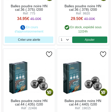
Balles poudre noire HN
Balles poudre noire HN
cal.36 (.375) /200
cal.36 (.378) /200
Réf : 775
Réf : 9920
34.95€
29.50€
45.00€
40.00€
En cours
En stock, expédié sous
d'approvisionnement
12/24h
Créer une alerte
Ajouter
Quantité
Balles poudre noire HN
Balles poudre noire HN
cal.44 (.435) /100
cal.44 (.440) /100
Réf : 22466
Réf : 19015