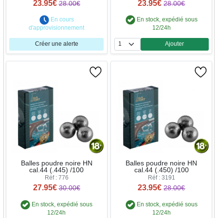
23.95€
23.95€
28.00€
28.00€
En cours
En stock, expédié sous
d'approvisionnement
12/24h
Créer une alerte
Ajouter
Quantité
Balles poudre noire HN
Balles poudre noire HN
cal.44 (.445) /100
cal.44 (.450) /100
Réf : 776
Réf : 3191
27.95€
23.95€
30.00€
28.00€
En stock, expédié sous
En stock, expédié sous
12/24h
12/24h