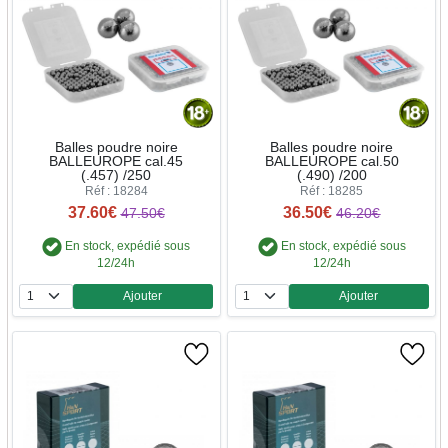
Balles poudre noire
Balles poudre noire
BALLEUROPE cal.45
BALLEUROPE cal.50
(.457) /250
(.490) /200
Réf : 18284
Réf : 18285
37.60€
36.50€
47.50€
46.20€
En stock, expédié sous
En stock, expédié sous
12/24h
12/24h
Ajouter
Ajouter
Quantité
Quantité