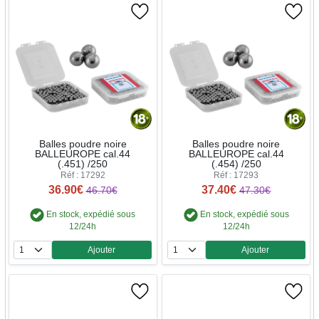
Balles poudre noire
Balles poudre noire
BALLEUROPE cal.44
BALLEUROPE cal.44
(.451) /250
(.454) /250
Réf : 17292
Réf : 17293
36.90€
37.40€
46.70€
47.30€
En stock, expédié sous
En stock, expédié sous
12/24h
12/24h
Ajouter
Ajouter
Quantité
Quantité