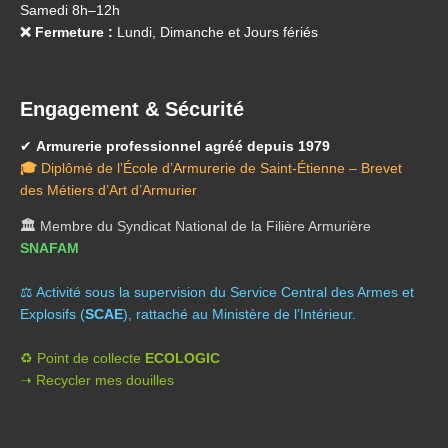
Samedi 8h–12h
❌ Fermeture :
Lundi, Dimanche et Jours fériés
Engagement & Sécurité
✔
Armurerie professionnel agréé depuis 1979
🎓
Diplômé de l’École d’Armurerie de Saint-Étienne – Brevet
des Métiers d’Art d’Armurier
🏛️
Membre du Syndicat National de la Filière Armurière
SNAFAM
⚖️ A
ctivité sous la supervision du Service Central des Armes et
Explosifs (
SCAE
), rattaché au Ministère de l’Intérieur.
♻️ Point de collecte
ECOLOGIC
➝ Recycler mes douilles