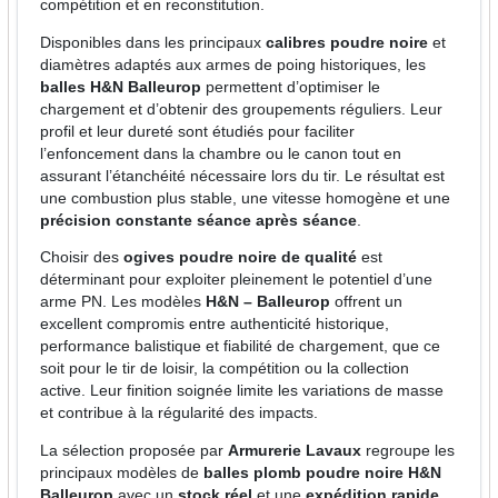
compétition et en reconstitution.
Disponibles dans les principaux
calibres poudre noire
et
diamètres adaptés aux armes de poing historiques, les
balles H&N Balleurop
permettent d’optimiser le
chargement et d’obtenir des groupements réguliers. Leur
profil et leur dureté sont étudiés pour faciliter
l’enfoncement dans la chambre ou le canon tout en
assurant l’étanchéité nécessaire lors du tir. Le résultat est
une combustion plus stable, une vitesse homogène et une
précision constante séance après séance
.
Choisir des
ogives poudre noire de qualité
est
déterminant pour exploiter pleinement le potentiel d’une
arme PN. Les modèles
H&N – Balleurop
offrent un
excellent compromis entre authenticité historique,
performance balistique et fiabilité de chargement, que ce
soit pour le tir de loisir, la compétition ou la collection
active. Leur finition soignée limite les variations de masse
et contribue à la régularité des impacts.
La sélection proposée par
Armurerie Lavaux
regroupe les
principaux modèles de
balles plomb poudre noire H&N
Balleurop
avec un
stock réel
et une
expédition rapide
.