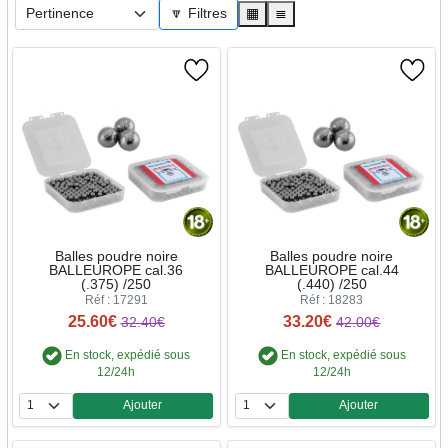
🔽 Filtres
▦
≣
Balles poudre noire
Balles poudre noire
BALLEUROPE cal.36
BALLEUROPE cal.44
(.375) /250
(.440) /250
Réf : 17291
Réf : 18283
25.60€
33.20€
32.40€
42.00€
En stock, expédié sous
En stock, expédié sous
12/24h
12/24h
Ajouter
Ajouter
Quantité
Quantité