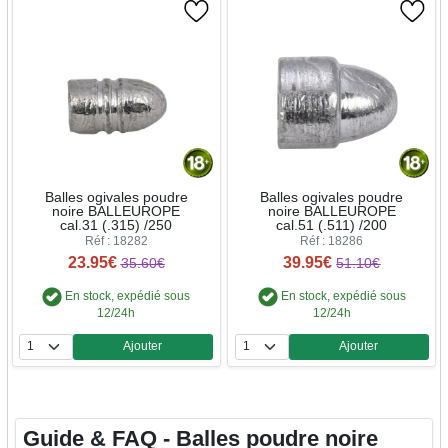
Balles ogivales poudre
Balles ogivales poudre
noire BALLEUROPE
noire BALLEUROPE
cal.31 (.315) /250
cal.51 (.511) /200
Réf : 18282
Réf : 18286
23.95€
39.95€
35.60€
51.10€
En stock, expédié sous
En stock, expédié sous
12/24h
12/24h
Ajouter
Ajouter
Quantité
Quantité
Guide & FAQ - Balles poudre noire