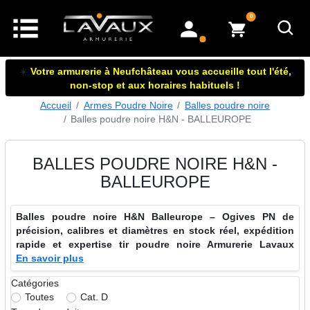
articles dans le panier
0
mon compte
☀️
Votre armurerie à Neufchâteau vous accueille tout l'été,
non-stop et aux horaires habituels !
Accueil
Armes Poudre Noire
Balles poudre noire
Balles poudre noire H&N - BALLEUROPE
BALLES POUDRE NOIRE H&N -
BALLEUROPE
Balles poudre noire H&N Balleurope – Ogives PN de
précision, calibres et diamètres en stock réel, expédition
rapide et expertise tir poudre noire Armurerie Lavaux
En savoir plus
Catégories
Toutes
Cat. D