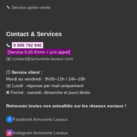
🔧
Service après-vente
Contact & Services
📞
0 899 792 940
[Service 0,45 €/min + prix appel]
✉️
contact@armurerie-lavaux.com
🕒
Service client :
Mardi au vendredi : 9h30–12h / 14h–18h
✉️ Lundi : réponse par mail uniquement
❌ Fermé : samedi, dimanche et jours fériés
Retrouvez toutes nos actualités sur les réseaux sociaux !
f
Facebook Armurerie Lavaux
◎
Instagram Armurerie Lavaux