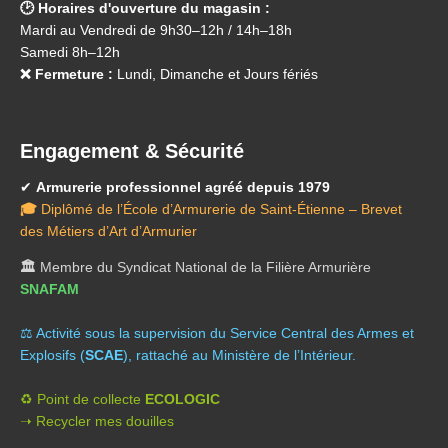
🕑 Horaires d'ouverture du magasin :
Mardi au Vendredi de 9h30–12h / 14h–18h
Samedi 8h–12h
❌ Fermeture :
Lundi, Dimanche et Jours fériés
Engagement & Sécurité
✔
Armurerie professionnel agréé depuis 1979
🎓
Diplômé de l’École d’Armurerie de Saint-Étienne – Brevet
des Métiers d’Art d’Armurier
🏛️
Membre du Syndicat National de la Filière Armurière
SNAFAM
⚖️ A
ctivité sous la supervision du Service Central des Armes et
Explosifs (
SCAE
), rattaché au Ministère de l’Intérieur.
♻️ Point de collecte
ECOLOGIC
➝ Recycler mes douilles