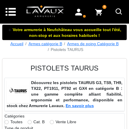
articles dans le panier
0
mon compte
☀️
Votre armurerie à Neufchâteau vous accueille tout l'été,
non-stop et aux horaires habituels !
Accueil
Armes catégorie B
Armes de poing Catégorie B
Pistolets TAURUS
PISTOLETS TAURUS
Découvrez les pistolets TAURUS G3, TS9, TH9,
TX22, PT1911, PT92 et GX4 en catégorie B :
une gamme complète alliant fiabilité,
ergonomie et performance, disponible en
stock chez Armurerie Lavaux.
En savoir plus
Catégories
Toutes
Cat. B
Vente Libre
Type de produit