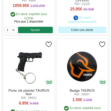
(1/2x28)
Réf : 6869
Réf : 21118
1059.95€
1159.00€
25.95€
30.00€
En stock, expédié sous
En cours
12/24h
Plus que 1 disponible
d'approvisionnement
Ajouter
Créer une alerte
Quantité
Porte clé pistolet TAURUS
Badge TAURUS
Noir
Réf : 28657
Réf : 28651
1.50€
2.50€
6.95€
9.95€
En stock, expédié sous