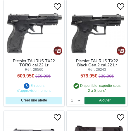
Pistolet TAURUS TX22
Pistolet TAURUS TX22
TORO cal.22 Lr
Black Gén.2 cal.22 Lr
Réf : 29560
Réf : 26243
609.95€
579.95€
659.00€
639.00€
En cours
Disponible, expédié sous
d'approvisionnement
2 à 5 jours*
Créer une alerte
Ajouter
Quantité