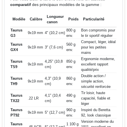
comparatif
des principaux modèles de la gamme :
Longueur
Modèle
Calibre
Poids
Particularité
canon
Taurus
800 g
Bon compromis pour
9x19 mm
4" (10,2 cm)
G3
env.
le tir sportif régulier
Compact, léger, idéal
Taurus
560 g
9x19 mm
3" (7,6 cm)
pour les petites
GX4
env.
mains
Ergonomie moderne,
Taurus
4,25" (10,8
850 g
9x19 mm
excellent rapport
TS9
cm)
env.
qualité/prix
Double action /
Taurus
4,3" (10,9
860 g
9x19 mm
simple action,
TH9
cm)
env.
sécurité renforcée
Tir loisir, haute
Taurus
4,1" (10,4
490 g
.22 LR
capacité, fiable et
TX22
cm)
env.
léger
Taurus
960 g
Inspiré du Beretta
9x19 mm
5" (12,7 cm)
PT92
env.
92, look classique
Version moderne du
Taurus
1 100 g
.45 ACP
5" (12,7 cm)
1911, excellent en