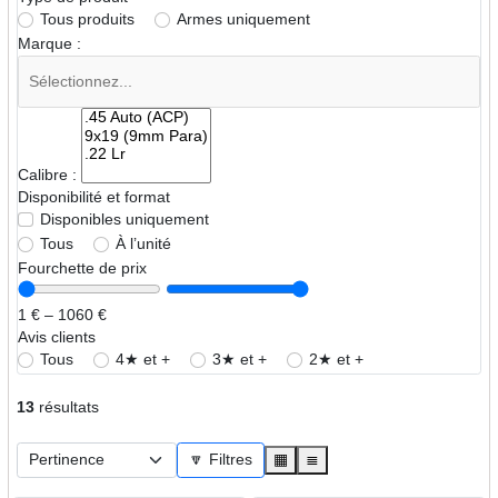
Tous produits
Armes uniquement
Marque :
Calibre :
Disponibilité et format
Disponibles uniquement
Tous
À l’unité
Fourchette de prix
1 € – 1060 €
Avis clients
Tous
4★ et +
3★ et +
2★ et +
13
résultats
🔽 Filtres
▦
≣