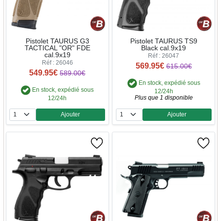
Pistolet TAURUS G3
Pistolet TAURUS TS9
TACTICAL "OR" FDE
Black cal.9x19
cal.9x19
Réf : 26047
Réf : 26046
569.95€
615.00€
549.95€
589.00€
En stock, expédié sous
En stock, expédié sous
12/24h
Plus que 1 disponible
12/24h
Ajouter
Ajouter
Quantité
Quantité