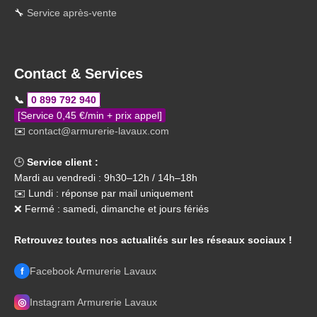
🔧
Service après-vente
Contact & Services
📞
0 899 792 940
[Service 0,45 €/min + prix appel]
✉️
contact@armurerie-lavaux.com
🕒
Service client :
Mardi au vendredi : 9h30–12h / 14h–18h
✉️ Lundi : réponse par mail uniquement
❌ Fermé : samedi, dimanche et jours fériés
Retrouvez toutes nos actualités sur les réseaux sociaux !
f
Facebook Armurerie Lavaux
◎
Instagram Armurerie Lavaux