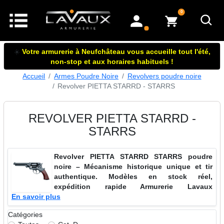
articles dans le panier
0
mon compte
☀️
Votre armurerie à Neufchâteau vous accueille tout l'été,
non-stop et aux horaires habituels !
Accueil
Armes Poudre Noire
Revolvers poudre noire
Revolver PIETTA STARRD - STARRS
REVOLVER PIETTA STARRD -
STARRS
Revolver PIETTA STARRD STARRS poudre
noire – Mécanisme historique unique et tir
authentique. Modèles en stock réel,
expédition rapide Armurerie Lavaux
En savoir plus
Catégories