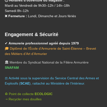
🕑 Horaires d'ouverture du magasin :
Mardi au Vendredi de 9h30–12h / 14h–18h
Samedi 8h–12h
❌ Fermeture :
Lundi, Dimanche et Jours fériés
Engagement & Sécurité
✔
Armurerie professionnel agréé depuis 1979
🎓
Diplômé de l’École d’Armurerie de Saint-Étienne – Brevet
des Métiers d’Art d’Armurier
🏛️
Membre du Syndicat National de la Filière Armurière
SNAFAM
⚖️ A
ctivité sous la supervision du Service Central des Armes et
Explosifs (
SCAE
), rattaché au Ministère de l’Intérieur.
♻️ Point de collecte
ECOLOGIC
➝ Recycler mes douilles