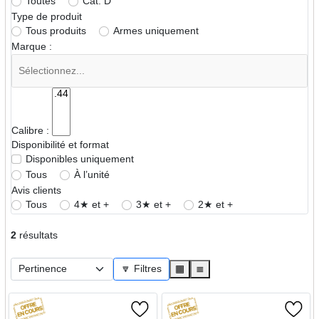
Toutes
Cat. D
Type de produit
Tous produits
Armes uniquement
Marque :
Calibre :
Disponibilité et format
Disponibles uniquement
Tous
À l’unité
Avis clients
Tous
4★ et +
3★ et +
2★ et +
2
résultats
🔽 Filtres
▦
≣