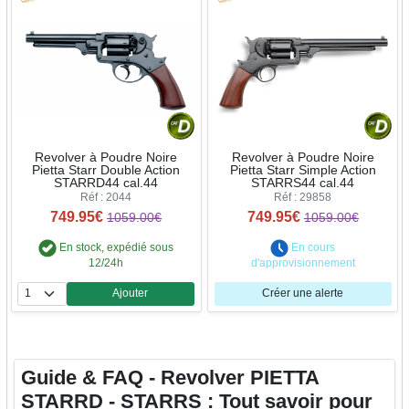
Revolver à Poudre Noire
Revolver à Poudre Noire
Pietta Starr Double Action
Pietta Starr Simple Action
STARRD44 cal.44
STARRS44 cal.44
Réf : 2044
Réf : 29858
749.95€
749.95€
1059.00€
1059.00€
En stock, expédié sous
En cours
12/24h
d'approvisionnement
Ajouter
Créer une alerte
Quantité
Guide & FAQ - Revolver PIETTA
STARRD - STARRS : Tout savoir pour