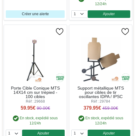
12/24h
Créer une alerte
Ajouter
Quantité
Porte Cible Conique MTS
Support métallique MTS
14X14 cm sur trépied -
pour cibles de tir
100 cibles
oscillantes IDPA / IPSC
Réf : 29668
Réf : 29784
59.95€
379.95€
90.00€
459.00€
En stock, expédié sous
En stock, expédié sous
12/24h
12/24h
Ajouter
Ajouter
Quantité
Quantité