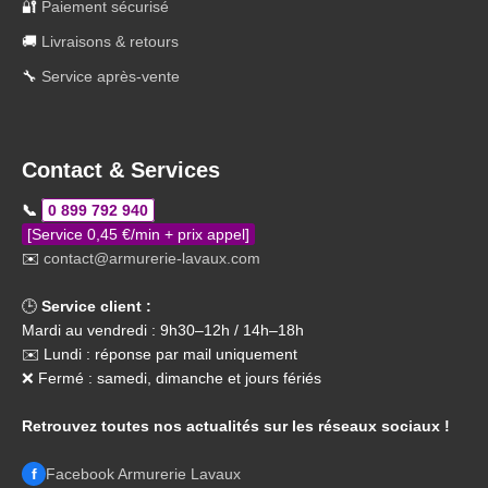
🔐
Paiement sécurisé
🚚
Livraisons & retours
🔧
Service après-vente
Contact & Services
📞
0 899 792 940
[Service 0,45 €/min + prix appel]
✉️
contact@armurerie-lavaux.com
🕒
Service client :
Mardi au vendredi : 9h30–12h / 14h–18h
✉️ Lundi : réponse par mail uniquement
❌ Fermé : samedi, dimanche et jours fériés
Retrouvez toutes nos actualités sur les réseaux sociaux !
f
Facebook Armurerie Lavaux