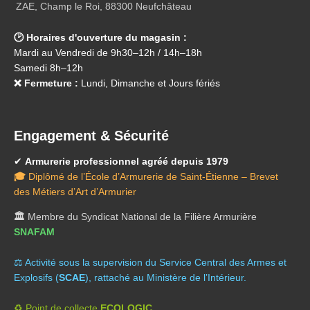
ZAE, Champ le Roi, 88300 Neufchâteau
🕑 Horaires d'ouverture du magasin :
Mardi au Vendredi de 9h30–12h / 14h–18h
Samedi 8h–12h
❌ Fermeture :
Lundi, Dimanche et Jours fériés
Engagement & Sécurité
✔
Armurerie professionnel agréé depuis 1979
🎓
Diplômé de l’École d’Armurerie de Saint-Étienne – Brevet
des Métiers d’Art d’Armurier
🏛️
Membre du Syndicat National de la Filière Armurière
SNAFAM
⚖️ A
ctivité sous la supervision du Service Central des Armes et
Explosifs (
SCAE
), rattaché au Ministère de l’Intérieur.
♻️ Point de collecte
ECOLOGIC