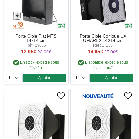
Porte Cible Plat MTS
Porte Cible Conique UX
14x14 cm
UMAREX 14X14 cm
Réf : 29666
Réf : 17155
12.95€
14.95€
23.00€
25.00€
En stock, expédié sous
Disponible, expédié sous
12/24h
2 à 5 jours*
Ajouter
Ajouter
Quantité
Quantité