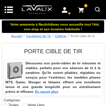
articles dans le panier
0
mon compte
☀️
Votre armurerie à Neufchâteau vous accueille tout l'été,
non-stop et aux horaires habituels !
Accueil
Carabines de Tir
Ciblerie
Porte cible de tir
PORTE CIBLE DE TIR
Découvrez nos porte-cibles de tir robustes et
stables, parfaits pour vos séances de tir à la
carabine. Qu’ils soient pliables, réglables ou
conçus pour l’extérieur, les modèles phares
MTS, Gamo, Stoeger et Umarex offrent une excellente
tenue et une grande longévité pour un entraînement
précis et efficace.
En savoir plus
Catégories
Toutes
Vente Libre