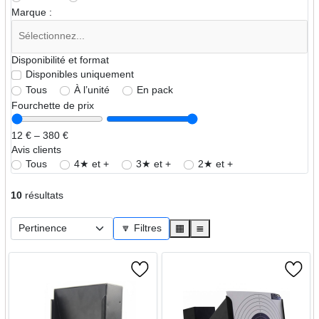
Marque :
Disponibilité et format
Disponibles uniquement
Tous
À l’unité
En pack
Fourchette de prix
12 € – 380 €
Avis clients
Tous
4★ et +
3★ et +
2★ et +
10
résultats
🔽 Filtres
▦
≣