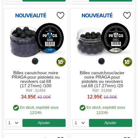
Billes caoutchouc noire
Billes caoutchouc/acier
PRAGA pour pistolets ou
noire PRAGA pour
revolvers cal.68
pistolets ou revolvers
(17.27mm) /100
cal.68 (17.27mm) /20
Réf : 31494
Réf : 31498
34.95€
12.95€
42.00€
16.00€
En stock, expédié sous
En stock, expédié sous
12/24h
12/24h
Ajouter
Ajouter
Quantité
Quantité