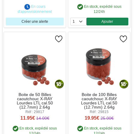
En cours
En stock, expédié sous
d'approvisionnement
12/24h
Créer une alerte
Ajouter
Quantité
Boite de 50 Billes
Boite de 100 Billes
caoutchouc X-RAY
caoutchouc X-RAY
Lourdes LTL cal.50
Lourdes LTL cal.50
(12.7mm) 2.64g
(12.7mm) 2.64g
Réf : 29817
Réf : 29815
11.95€
19.95€
14.00€
25.00€
En stock, expédié sous
En stock, expédié sous
12/24h
12/24h