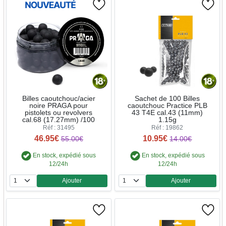
Billes caoutchouc/acier
Sachet de 100 Billes
noire PRAGA pour
caoutchouc Practice PLB
pistolets ou revolvers
43 T4E cal.43 (11mm)
cal.68 (17.27mm) /100
1.15g
Réf : 31495
Réf : 19862
46.95€
10.95€
55.00€
14.00€
En stock, expédié sous
En stock, expédié sous
12/24h
12/24h
Ajouter
Ajouter
Quantité
Quantité