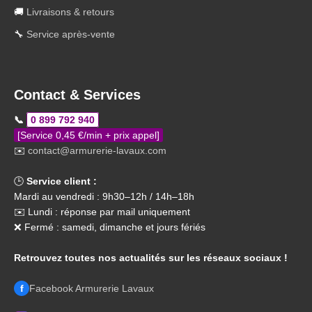
🚚
Livraisons & retours
🔧
Service après-vente
Contact & Services
📞
0 899 792 940
[Service 0,45 €/min + prix appel]
✉️
contact@armurerie-lavaux.com
🕒
Service client :
Mardi au vendredi : 9h30–12h / 14h–18h
✉️ Lundi : réponse par mail uniquement
❌ Fermé : samedi, dimanche et jours fériés
Retrouvez toutes nos actualités sur les réseaux sociaux !
f
Facebook Armurerie Lavaux