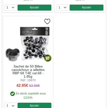
Ajouter
Ajouter
Quantité
Quantité
Sachet de 50 Billes
caoutchouc a aillettes
RBP 68 T4E cal.68 -
1.85g
Réf : 19870
42.95€
52.00€
En stock, expédié sous
12/24h
Ajouter
Quantité