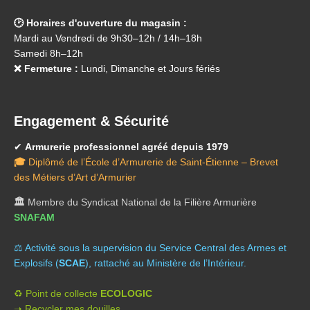
🕑 Horaires d'ouverture du magasin :
Mardi au Vendredi de 9h30–12h / 14h–18h
Samedi 8h–12h
❌ Fermeture :
Lundi, Dimanche et Jours fériés
Engagement & Sécurité
✔
Armurerie professionnel agréé depuis 1979
🎓
Diplômé de l’École d’Armurerie de Saint-Étienne – Brevet
des Métiers d’Art d’Armurier
🏛️
Membre du Syndicat National de la Filière Armurière
SNAFAM
⚖️ A
ctivité sous la supervision du Service Central des Armes et
Explosifs (
SCAE
), rattaché au Ministère de l’Intérieur.
♻️ Point de collecte
ECOLOGIC
➝ Recycler mes douilles