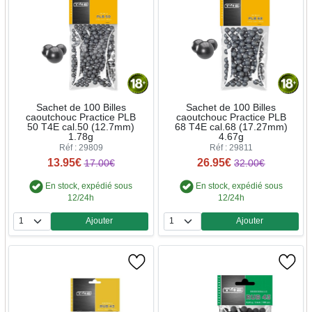
Sachet de 100 Billes
Sachet de 100 Billes
caoutchouc Practice PLB
caoutchouc Practice PLB
50 T4E cal.50 (12.7mm)
68 T4E cal.68 (17.27mm)
1.78g
4.67g
Réf : 29809
Réf : 29811
13.95€
26.95€
17.00€
32.00€
En stock, expédié sous
En stock, expédié sous
12/24h
12/24h
Ajouter
Ajouter
Quantité
Quantité