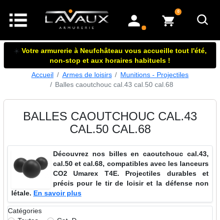
articles dans le panier
0
mon compte
☀️
Votre armurerie à Neufchâteau vous accueille tout l'été,
non-stop et aux horaires habituels !
Accueil
Armes de loisirs
Munitions - Projectiles
Balles caoutchouc cal.43 cal.50 cal.68
BALLES CAOUTCHOUC CAL.43
CAL.50 CAL.68
Découvrez nos billes en caoutchouc cal.43,
cal.50 et cal.68, compatibles avec les lanceurs
CO2 Umarex T4E. Projectiles durables et
précis pour le tir de loisir et la défense non
létale.
En savoir plus
Catégories