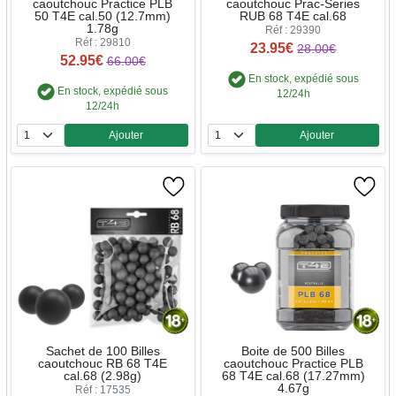
caoutchouc Practice PLB
caoutchouc Prac-Series
50 T4E cal.50 (12.7mm)
RUB 68 T4E cal.68
1.78g
Réf : 29390
Réf : 29810
23.95€
28.00€
52.95€
66.00€
En stock, expédié sous
En stock, expédié sous
12/24h
12/24h
Ajouter
Ajouter
Quantité
Quantité
Sachet de 100 Billes
Boite de 500 Billes
caoutchouc RB 68 T4E
caoutchouc Practice PLB
cal.68 (2.98g)
68 T4E cal.68 (17.27mm)
4.67g
Réf : 17535