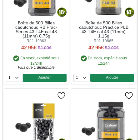
Boîte de 500 Billes
Boîte de 500 Billes
caoutchouc RB Prac-
caoutchouc Practice PLB
Series 43 T4E cal.43
43 T4E cal.43 (11mm)
(11mm) 0.75g
1.15g
Réf : 19863
Réf : 19865
42.95€
42.95€
52.00€
52.00€
En stock, expédié sous
En stock, expédié sous
12/24h
12/24h
Plus que 1 disponible
Ajouter
Ajouter
Quantité
Quantité