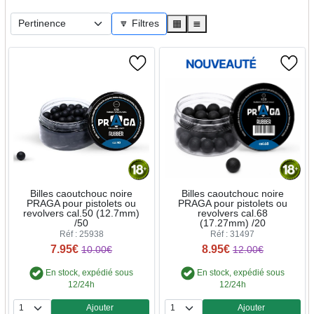
🔽 Filtres
▦
≣
Billes caoutchouc noire
Billes caoutchouc noire
PRAGA pour pistolets ou
PRAGA pour pistolets ou
revolvers cal.50 (12.7mm)
revolvers cal.68
/50
(17.27mm) /20
Réf : 25938
Réf : 31497
7.95€
8.95€
10.00€
12.00€
En stock, expédié sous
En stock, expédié sous
12/24h
12/24h
Ajouter
Ajouter
Quantité
Quantité