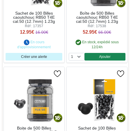
Sachet de 100 Billes
Boîte de 500 Billes
caoutchouc RB50 T4E
caoutchouc RB50 T4E
cal.50 (12.7mm) 1.23g
cal.50 (12.7mm) 1.23g
Réf : 17357
Réf : 17538
12.95€
52.95€
16.00€
66.00€
En cours
En stock, expédié sous
d'approvisionnement
12/24h
Créer une alerte
Ajouter
Quantité
Boite de 500 Billes
Sachet de 100 Billes