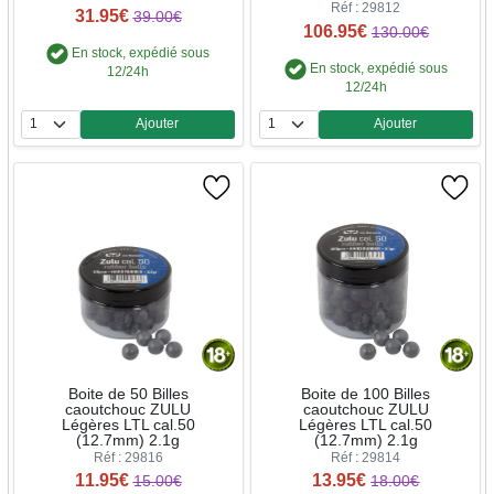
Réf : 29812
31.95€
39.00€
106.95€
130.00€
En stock, expédié sous
En stock, expédié sous
12/24h
12/24h
Ajouter
Ajouter
Quantité
Quantité
Boite de 50 Billes
Boite de 100 Billes
caoutchouc ZULU
caoutchouc ZULU
Légères LTL cal.50
Légères LTL cal.50
(12.7mm) 2.1g
(12.7mm) 2.1g
Réf : 29816
Réf : 29814
11.95€
13.95€
15.00€
18.00€