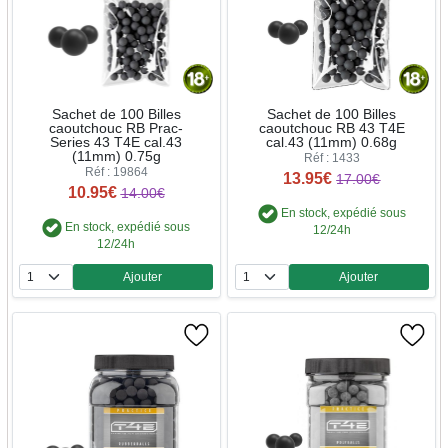
Sachet de 100 Billes
Sachet de 100 Billes
caoutchouc RB Prac-
caoutchouc RB 43 T4E
Series 43 T4E cal.43
cal.43 (11mm) 0.68g
(11mm) 0.75g
Réf : 1433
Réf : 19864
13.95€
17.00€
10.95€
14.00€
En stock, expédié sous
En stock, expédié sous
12/24h
12/24h
Ajouter
Ajouter
Quantité
Quantité