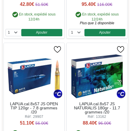
42.80€
95.40€
51.50€
116.00€
En stock, expédié sous
En stock, expédié sous
12/24h
12/24h
Plus que 1 disponible
Ajouter
Ajouter
Quantité
Quantité
LAPUA cal.8x57 JS OPEN
LAPUA cal.8x57 JS
TIP 120gr - 7.8 grammes
NATURALIS 180gr - 11.7
/20
grammes /20
Réf : 29907
Réf : 13162
51.10€
88.40€
56.00€
96.00€