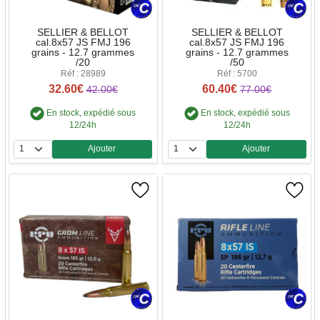
SELLIER & BELLOT
SELLIER & BELLOT
cal.8x57 JS FMJ 196
cal.8x57 JS FMJ 196
grains - 12.7 grammes
grains - 12.7 grammes
/20
/50
Réf : 28989
Réf : 5700
32.60€
60.40€
42.00€
77.00€
En stock, expédié sous
En stock, expédié sous
12/24h
12/24h
Ajouter
Ajouter
Quantité
Quantité