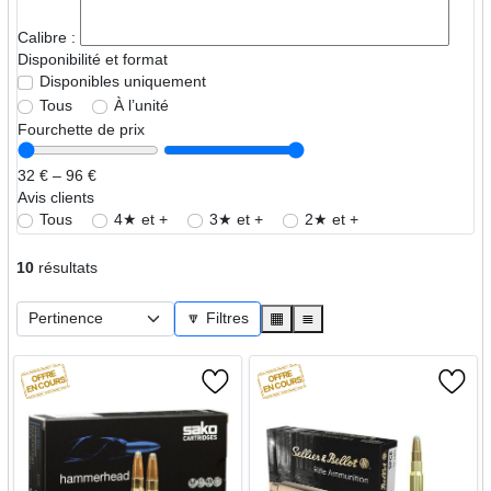
Calibre :
Disponibilité et format
Disponibles uniquement
Tous
À l’unité
Fourchette de prix
32 € – 96 €
Avis clients
Tous
4★ et +
3★ et +
2★ et +
10
résultats
🔽 Filtres
▦
≣