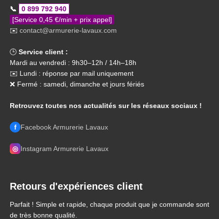
📞
0 899 792 940
[Service 0,45 €/min + prix appel]
✉️
contact@armurerie-lavaux.com
🕒
Service client :
Mardi au vendredi : 9h30–12h / 14h–18h
✉️ Lundi : réponse par mail uniquement
❌ Fermé : samedi, dimanche et jours fériés
Retrouvez toutes nos actualités sur les réseaux sociaux !
f
Facebook Armurerie Lavaux
◎
Instagram Armurerie Lavaux
Retours d'expériences client
Parfait ! Simple et rapide, chaque produit que je commande sont
de très bonne qualité.