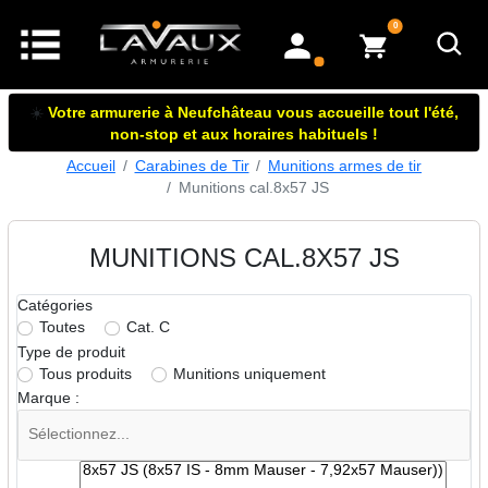
articles dans le panier
0
mon compte
☀️
Votre armurerie à Neufchâteau vous accueille tout l'été,
non-stop et aux horaires habituels !
Accueil
Carabines de Tir
Munitions armes de tir
Munitions cal.8x57 JS
MUNITIONS CAL.8X57 JS
Catégories
Toutes
Cat. C
Type de produit
Tous produits
Munitions uniquement
Marque :