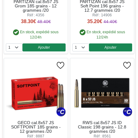
PARTIZAN cal.8x57 JS
PARTIZAN cal.8x57 JS
Grom 185 grains - 12
Soft Point 196 grains -
grammes /20
12.7 grammes /20
Réf : 4356
Réf : 14906
38.30€
35.20€
48.40€
44.40€
En stock, expédié sous
En stock, expédié sous
12/24h
12/24h
Ajouter
Ajouter
Quantité
Quantité
GECO cal.8x57 JS
RWS cal.8x57 JS ID
SOFTPOINT 185 grains -
Classic 198 grains - 12.8
12 grammes /20
grammes /20
Réf : 8887
Réf : 8561