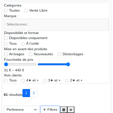
Catégories
Toutes
Vente Libre
Marque :
Disponibilité et format
Disponibles uniquement
Tous
À l’unité
Mise en avant des produits
Arrivages
Nouveautés
Déstockages
Fourchette de prix
31 € – 440 €
Avis clients
Tous
4★ et +
3★ et +
2★ et +
1
2
61
résultats
🔽 Filtres
▦
≣