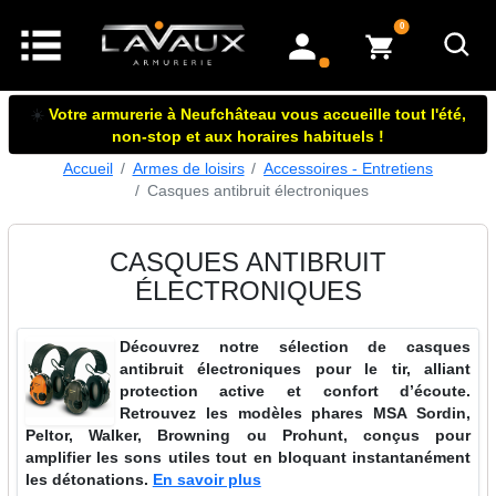
articles dans le panier
0
mon compte
☀️
Votre armurerie à Neufchâteau vous accueille tout l'été,
non-stop et aux horaires habituels !
Accueil
Armes de loisirs
Accessoires - Entretiens
Casques antibruit électroniques
CASQUES ANTIBRUIT
ÉLECTRONIQUES
Découvrez notre sélection de casques
antibruit électroniques pour le tir, alliant
protection active et confort d’écoute.
Retrouvez les modèles phares MSA Sordin,
Peltor, Walker, Browning ou Prohunt, conçus pour
amplifier les sons utiles tout en bloquant instantanément
les détonations.
En savoir plus