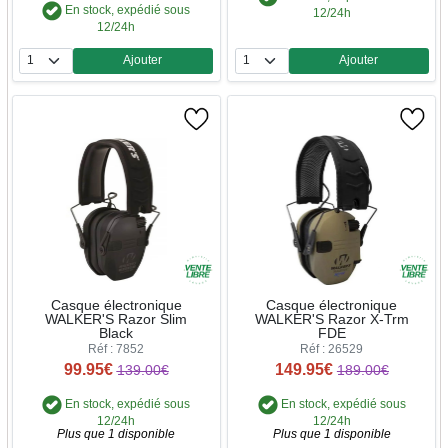
En stock, expédié sous
12/24h
12/24h
Ajouter
Ajouter
Quantité
Quantité
Casque électronique
Casque électronique
WALKER'S Razor Slim
WALKER'S Razor X-Trm
Black
FDE
Réf : 7852
Réf : 26529
99.95€
149.95€
139.00€
189.00€
En stock, expédié sous
En stock, expédié sous
12/24h
12/24h
Plus que 1 disponible
Plus que 1 disponible