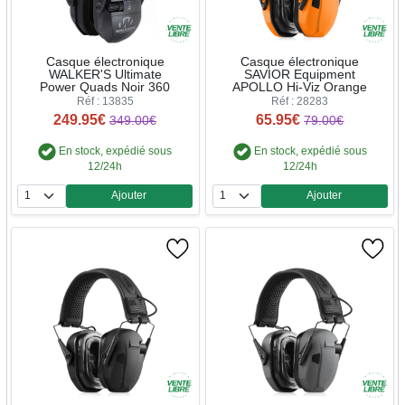
Casque électronique
Casque électronique
WALKER'S Ultimate
SAVIOR Equipment
Power Quads Noir 360
APOLLO Hi-Viz Orange
Réf : 13835
Réf : 28283
249.95€
65.95€
349.00€
79.00€
En stock, expédié sous
En stock, expédié sous
12/24h
12/24h
Ajouter
Ajouter
Quantité
Quantité