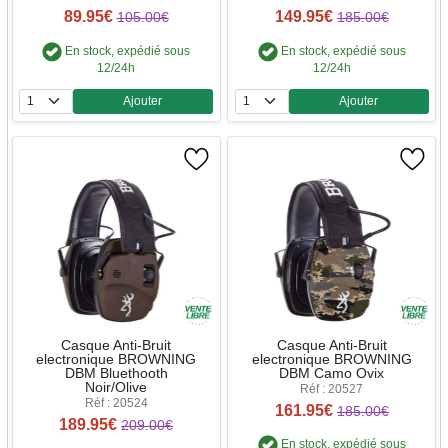
89.95€
149.95€
105.00€
185.00€
En stock, expédié sous
En stock, expédié sous
12/24h
12/24h
Ajouter
Ajouter
Quantité
Quantité
Casque Anti-Bruit
Casque Anti-Bruit
electronique BROWNING
electronique BROWNING
DBM Bluethooth
DBM Camo Ovix
Noir/Olive
Réf : 20527
Réf : 20524
161.95€
185.00€
189.95€
209.00€
En stock, expédié sous