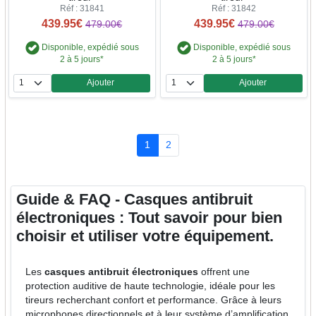
Réf : 31841
Réf : 31842
439.95€
439.95€
479.00€
479.00€
Disponible, expédié sous
Disponible, expédié sous
2 à 5 jours*
2 à 5 jours*
Ajouter
Ajouter
Quantité
Quantité
1
2
Guide & FAQ - Casques antibruit
électroniques : Tout savoir pour bien
choisir et utiliser votre équipement.
Les
casques antibruit électroniques
offrent une
protection auditive de haute technologie, idéale pour les
tireurs recherchant confort et performance. Grâce à leurs
microphones directionnels et à leur système d’amplification