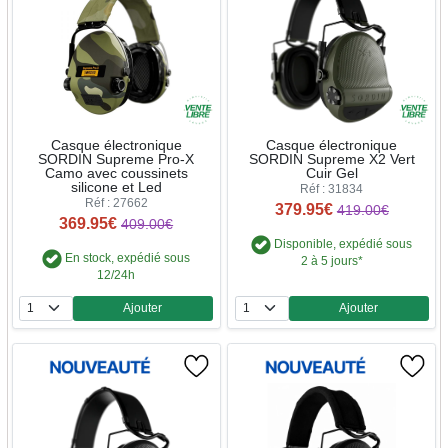
Casque électronique
Casque électronique
SORDIN Supreme Pro-X
SORDIN Supreme X2 Vert
Camo avec coussinets
Cuir Gel
silicone et Led
Réf : 31834
Réf : 27662
379.95€
419.00€
369.95€
409.00€
Disponible, expédié sous
En stock, expédié sous
2 à 5 jours*
12/24h
Ajouter
Ajouter
Quantité
Quantité