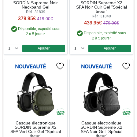
SORDIN Supreme Noir
SORDIN Supreme X2
Neckband Gel
SFA Noir Cuir Gel "Spécial
tireur"
Réf : 31839
Réf : 31840
379.95€
419.00€
439.95€
479.00€
Disponible, expédié sous
Disponible, expédié sous
2 à 5 jours*
2 à 5 jours*
Ajouter
Ajouter
Quantité
Quantité
Casque électronique
Casque électronique
SORDIN Supreme X2
SORDIN Supreme X2
SFA Vert Cuir Gel "Spécial
SFA Noir Gel "Spécial
tireur"
tireur"