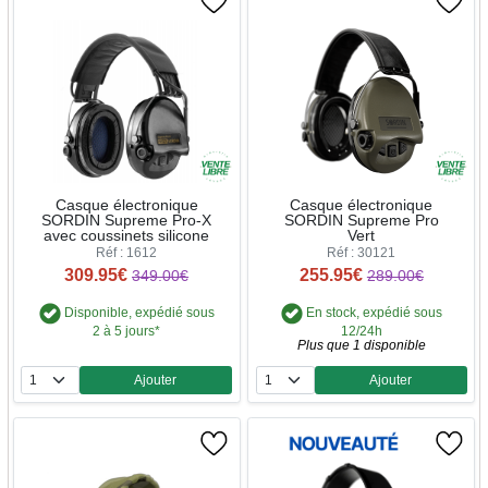
Casque électronique
Casque électronique
SORDIN Supreme Pro-X
SORDIN Supreme Pro
avec coussinets silicone
Vert
Réf : 1612
Réf : 30121
309.95€
255.95€
349.00€
289.00€
Disponible, expédié sous
En stock, expédié sous
2 à 5 jours*
12/24h
Plus que 1 disponible
Ajouter
Ajouter
Quantité
Quantité