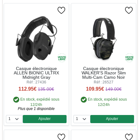
Casque électronique
Casque électronique
ALLEN BIONIC ULTRX
WALKER'S Razor Slim
Midnight Gray
Multi-Cam Camo Noir
Réf : 27436
Réf : 26527
112.95€
109.95€
135.00€
149.00€
En stock, expédié sous
En stock, expédié sous
12/24h
12/24h
Plus que 1 disponible
Ajouter
Ajouter
Quantité
Quantité