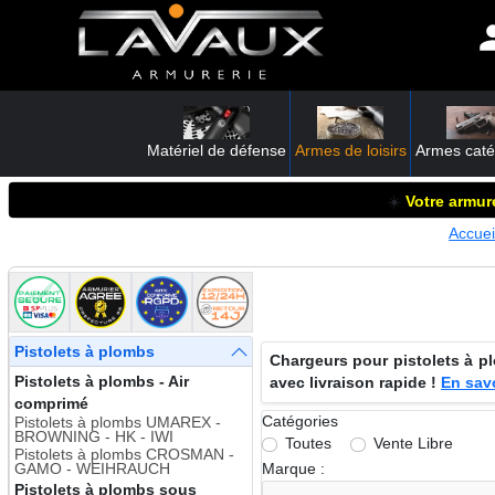
Matériel de défense
Armes de loisirs
Armes caté
☀️
Votre armure
Accuei
Pistolets à plombs
Chargeurs pour pistolets à p
Pistolets à plombs - Air
avec livraison rapide !
En sav
comprimé
Catégories
Pistolets à plombs UMAREX -
BROWNING - HK - IWI
Toutes
Vente Libre
Pistolets à plombs CROSMAN -
Marque :
GAMO - WEIHRAUCH
Pistolets à plombs sous