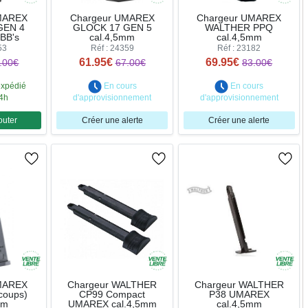
MAREX
Chargeur UMAREX
Chargeur UMAREX
GEN 4
GLOCK 17 GEN 5
WALTHER PPQ
BB's
cal.4,5mm
cal.4,5mm
53
Réf : 24359
Réf : 23182
61.95€
69.95€
.00€
67.00€
83.00€
expédié
En cours
En cours
24h
d'approvisionnement
d'approvisionnement
outer
Créer une alerte
Créer une alerte
ntité
MAREX
Chargeur WALTHER
Chargeur WALTHER
coups)
CP99 Compact
P38 UMAREX
mm
UMAREX cal.4,5mm
cal.4,5mm