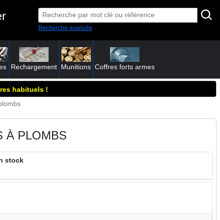
er
Recherche avancée
es
Rechargement
Munitions
Coffres forts armes
res habituels !
 plombs
 À PLOMBS
n stock