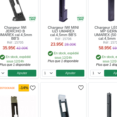
Chargeur IWI
Chargeur IWI MINI
Chargeur L
JERICHO B
UZI UMAREX
MP GER
UMAREX cal.4,5mm
cal.4,5mm BB'S
UMAREX (50 
BB'S
cal.4,5mm
Réf : 15706
Réf : 15705
Réf : 157
23.95€
28.00€
35.95€
58.95€
42.00€
69
En stock, expédié
En stock, expédié
En stock, 
sous 12/24h
Plus que 1 disponible
sous 12/24h
sous 12/
Plus que 1 disponible
Plus que 1 dis
Ajouter
Ajouter
Aj
Quantité
Quantité
Qua
-14%