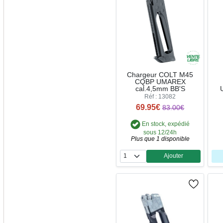
Chargeur COLT M45
CQBP UMAREX
cal.4,5mm BB'S
Réf : 13082
69.95€
83.00€
En stock, expédié
sous 12/24h
Plus que 1 disponible
Ajouter
Quantité