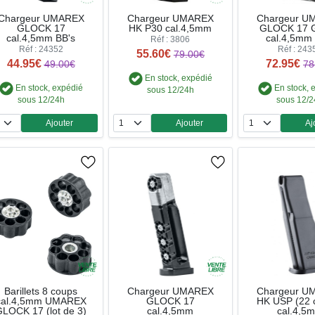
Chargeur UMAREX
Chargeur UMAREX
Chargeur U
GLOCK 17
HK P30 cal.4,5mm
GLOCK 17 
cal.4,5mm BB's
cal.4,5mm 
Réf : 3806
Réf : 24352
Réf : 243
55.60€
79.00€
44.95€
72.95€
49.00€
78
En stock, expédié
En stock, expédié
En stock, 
sous 12/24h
sous 12/24h
sous 12/
Ajouter
Ajouter
Aj
Quantité
Quantité
Qua
Barillets 8 coups
Chargeur UMAREX
Chargeur U
cal.4,5mm UMAREX
GLOCK 17
HK USP (22 
LOCK 17 (lot de 3)
cal.4,5mm
cal.4,5