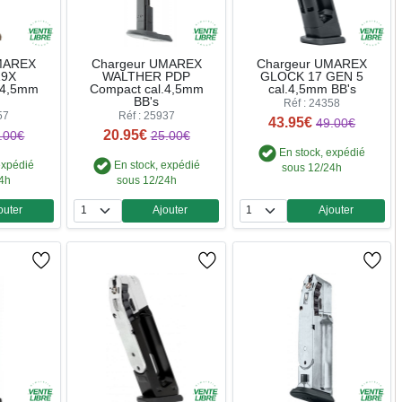
MAREX
Chargeur UMAREX
Chargeur UMAREX
19X
WALTHER PDP
GLOCK 17 GEN 5
.4,5mm
Compact cal.4,5mm
cal.4,5mm BB's
BB's
Réf : 24358
57
Réf : 25937
43.95€
49.00€
20.95€
.00€
25.00€
En stock, expédié
expédié
En stock, expédié
sous 12/24h
24h
sous 12/24h
outer
Ajouter
Ajouter
ntité
Quantité
Quantité