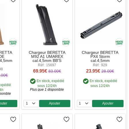
ERETTA
Chargeur BERETTA
Chargeur BERETTA
DE
M92 A1 UMAREX
PX4 Storm
.4,5mm
cal.4,5mm BB'S
cal.4,5mm
Réf : 15697
Réf : 929
98
69.95€
23.95€
83.00€
28.00€
.00€
En stock, expédié
En stock, expédié
expédié
sous 12/24h
sous 12/24h
Plus que 1 disponible
24h
ponible
outer
Ajouter
Ajouter
ntité
Quantité
Quantité