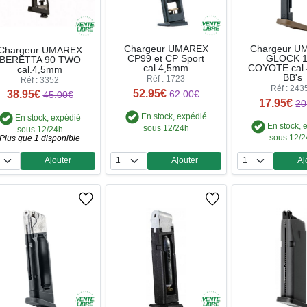
Chargeur UMAREX
Chargeur U
Chargeur UMAREX
CP99 et CP Sport
GLOCK 
BERETTA 90 TWO
cal.4,5mm
COYOTE cal
cal.4,5mm
BB's
Réf : 1723
Réf : 3352
Réf : 243
52.95€
38.95€
62.00€
45.00€
17.95€
20
En stock, expédié
En stock, expédié
En stock, 
sous 12/24h
sous 12/24h
sous 12/
Plus que 1 disponible
Ajouter
Ajouter
Aj
Quantité
Quantité
Qua