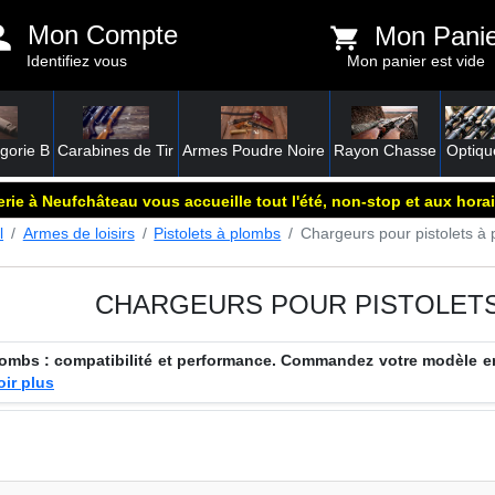
Mon Compte
Mon Pani
Identifiez vous
Mon panier est vide
gorie B
Carabines de Tir
Armes Poudre Noire
Rayon Chasse
Optiqu
rie à Neufchâteau vous accueille tout l'été, non-stop et aux horai
l
Armes de loisirs
Pistolets à plombs
Chargeurs pour pistolets à
CHARGEURS POUR PISTOLETS
lombs : compatibilité et performance. Commandez votre modèle e
oir plus