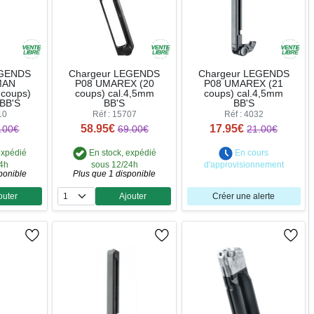
EGENDS
Chargeur LEGENDS
Chargeur LEGENDS
MAN
P08 UMAREX (20
P08 UMAREX (21
coups)
coups) cal.4,5mm
coups) cal.4,5mm
 BB'S
BB'S
BB'S
10
Réf : 15707
Réf : 4032
58.95€
17.95€
.00€
69.00€
21.00€
expédié
En stock, expédié
En cours
24h
sous 12/24h
d'approvisionnement
ponible
Plus que 1 disponible
outer
Ajouter
Créer une alerte
ntité
Quantité