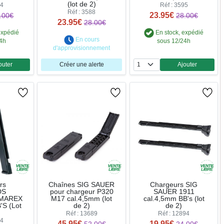
(lot de 2)
04
Réf : 3595
Réf : 3588
23.95€
.00€
28.00€
23.95€
28.00€
expédié
En stock, expédié
En cours
24h
sous 12/24h
d'approvisionnement
outer
Créer une alerte
Ajouter
ntité
Quantité
rs
Chaînes SIG SAUER
Chargeurs SIG
DS
pour chargeur P320
SAUER 1911
MAREX
M17 cal.4,5mm (lot
cal.4,5mm BB's (lot
'S (Lot
de 2)
de 2)
Réf : 13689
Réf : 12894
04
45.95€
19.95€