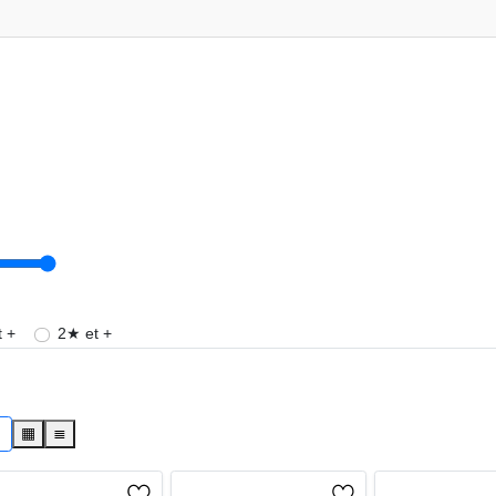
 +
2★ et +
s
▦
≣