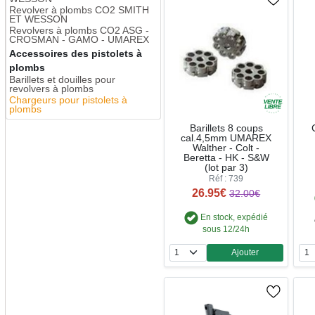
Revolver à plombs CO2 SMITH
ET WESSON
Revolvers à plombs CO2 ASG -
CROSMAN - GAMO - UMAREX
Accessoires des pistolets à
plombs
Barillets et douilles pour
revolvers à plombs
Chargeurs pour pistolets à
plombs
Barillets 8 coups
cal.4,5mm UMAREX
Walther - Colt -
Beretta - HK - S&W
(lot par 3)
Réf : 739
26.95€
32.00€
En stock, expédié
sous 12/24h
Ajouter
Quantité