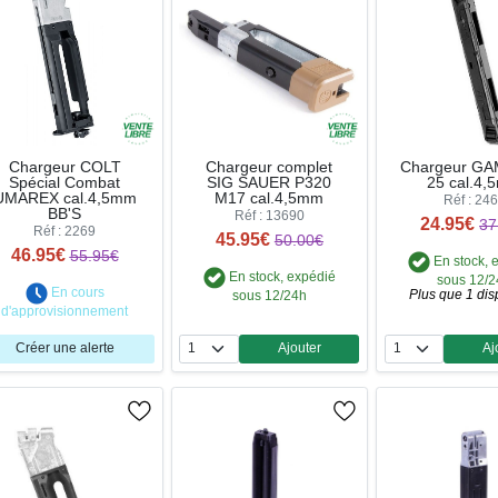
Chargeur COLT
Chargeur complet
Chargeur GA
Spécial Combat
SIG SAUER P320
25 cal.4
UMAREX cal.4,5mm
M17 cal.4,5mm
Réf : 24
BB'S
Réf : 13690
24.95€
37
Réf : 2269
45.95€
50.00€
46.95€
55.95€
En stock, 
En stock, expédié
sous 12/
En cours
Plus que 1 dis
sous 12/24h
d'approvisionnement
Créer une alerte
Ajouter
Aj
Quantité
Qua