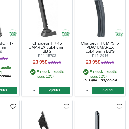
MO PT-
Chargeur HK 45
Chargeur HK MP5 K-
,5mm
UMAREX cal.4,5mm
PDW UMAREX
BB'S
cal.4,5mm BB'S
66
Réf : 15703
Réf : 2946
.00€
23.95€
23.95€
28.00€
28.00€
expédié
En stock, expédié
En stock, expédié
24h
ponible
sous 12/24h
sous 12/24h
Plus que 1 disponible
outer
Ajouter
Ajouter
ntité
Quantité
Quantité