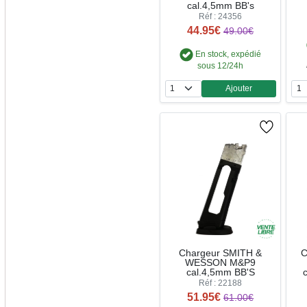
cal.4,5mm BB's
Réf : 24356
44.95€
49.00€
En stock, expédié
sous 12/24h
Ajouter
Quantité
Chargeur SMITH &
C
WESSON M&P9
cal.4,5mm BB'S
Réf : 22188
51.95€
61.00€