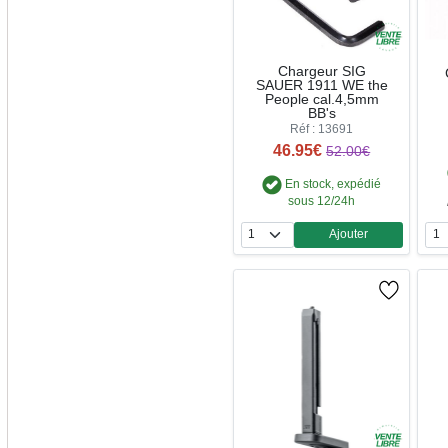
Chargeur SIG
SAUER 1911 WE the
People cal.4,5mm
BB's
Réf : 13691
46.95€
52.00€
En stock, expédié
sous 12/24h
Ajouter
Quantité