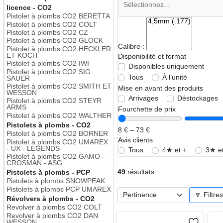
licence - CO2
Pistolet à plombs CO2 BERETTA
Pistolet à plombs CO2 COLT
Pistolet à plombs CO2 CZ
Pistolet à plombs CO2 GLOCK
Calibre :
Pistolet à plombs CO2 HECKLER
ET KOCH
Disponibilité et format
Pistolet à plombs CO2 IWI
Disponibles uniquement
Pistolet à plombs CO2 SIG
Tous
À l’unité
SAUER
Pistolet à plombs CO2 SMITH ET
Mise en avant des produits
WESSON
Arrivages
Déstockages
Pistolet à plombs CO2 STEYR
ARMS
Fourchette de prix
Pistolet à plombs CO2 WALTHER
Pistolets à plombs - CO2
8 € – 73 €
Pistolet à plombs CO2 BORNER
Avis clients
Pistolet à plombs CO2 UMAREX
- UX - LEGENDS
Tous
4★ et +
3★ et
Pistolet à plombs CO2 GAMO -
CROSMAN - ASG
49
résultats
Pistolets à plombs - PCP
Pistolets à plombs SNOWPEAK
Pistolets à plombs PCP UMAREX
🔽 Filtre
Révolvers à plombs - CO2
Revolver à plombs CO2 COLT
Revolver à plombs CO2 DAN
WESSON