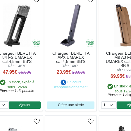
Chargeur BERETTA
Chargeur BERETTA
Chargeur B
84 FS UMAREX
APX UMAREX
M9 A3 F
cal.4,5mm BB'S
cal.4,5mm BB'S
UMAREX cal
BB'S
Réf : 14870
Réf : 14871
Réf : 156
47.95€
23.95€
56.00€
28.00€
69.95€
83
En stock, expédié
En cours
En stock, 
sous 12/24h
d'approvisionnement
Plus que 1 disponible
sous 12/
Plus que 1 dis
Ajouter
Créer une alerte
Aj
Quantité
Qua