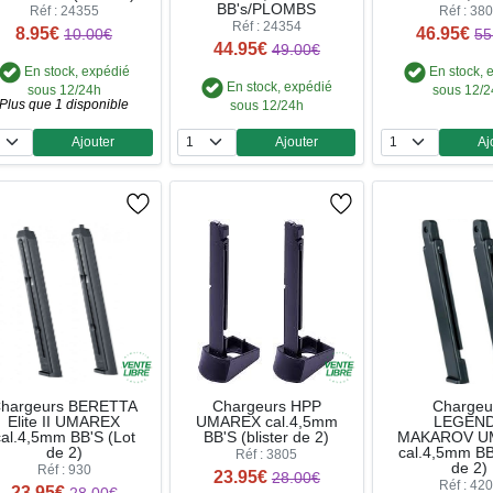
BB's/PLOMBS
Réf : 24355
Réf : 38
Réf : 24354
8.95€
46.95€
10.00€
55
44.95€
49.00€
En stock, expédié
En stock, 
En stock, expédié
sous 12/24h
sous 12/
Plus que 1 disponible
sous 12/24h
Ajouter
Ajouter
Aj
Quantité
Quantité
Qua
hargeurs BERETTA
Chargeurs HPP
Chargeu
Elite II UMAREX
UMAREX cal.4,5mm
LEGEN
cal.4,5mm BB'S (Lot
BB'S (blister de 2)
MAKAROV U
de 2)
cal.4,5mm BB
Réf : 3805
de 2)
Réf : 930
23.95€
28.00€
Réf : 42
23.95€