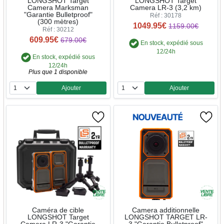
LONGSHOT Target
LONGSHOT Target
Camera Marksman
Camera LR-3 (3,2 km)
"Garantie Bulletproof"
Réf : 30178
(300 mètres)
1049.95€
1159.00€
Réf : 30212
609.95€
679.00€
En stock, expédié sous
12/24h
En stock, expédié sous
12/24h
Plus que 1 disponible
Ajouter
Ajouter
Quantité
Quantité
Caméra de cible
Camera additionnelle
LONGSHOT Target
LONGSHOT TARGET LR-