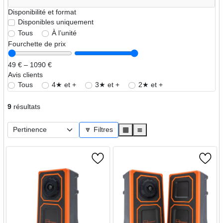
Disponibilité et format
Disponibles uniquement
Tous
À l’unité
Fourchette de prix
49 € – 1090 €
Avis clients
Tous
4★ et +
3★ et +
2★ et +
9
résultats
🔽 Filtres
▦
≣