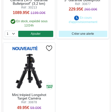
Camera LR-3 "Garantie
3 "Garantie Bulletproof"
Bulletproof" (3,2 km)
Réf : 30877
Réf : 30213
229.95€
260.00€
1089.95€
1199.00€
En cours
En stock, expédié sous
d'approvisionnement
12/24h
Ajouter
Créer une alerte
Quantité
Mini trépied Longshot
Target Caméra
Réf : 30878
49.95€
59.00€