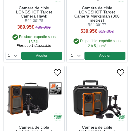
Caméra de cible
Caméra de cible
LONGSHOT Target
LONGSHOT Target
Camera Hawk
Camera Marksman (300
mètres)
Réf : 30175
Réf : 30177
389.95€
439.00€
539.95€
619.00€
En stock, expédié sous
Disponible, expédié sous
12/24h
Plus que 1 disponible
2 à 5 jours*
Ajouter
Ajouter
Quantité
Quantité
Caméra de cible
Caméra de cible