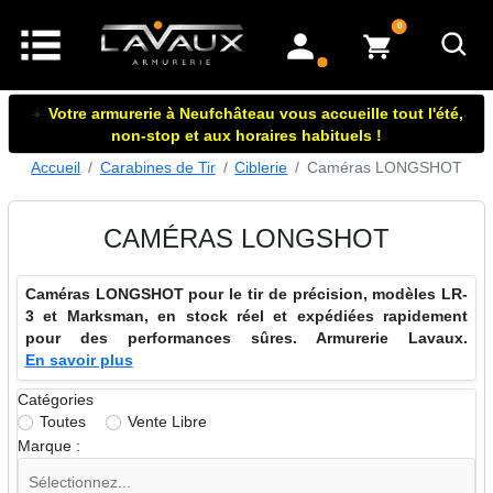
articles dans le panier
0
mon compte
☀️
Votre armurerie à Neufchâteau vous accueille tout l'été,
non-stop et aux horaires habituels !
Accueil
Carabines de Tir
Ciblerie
Caméras LONGSHOT
CAMÉRAS LONGSHOT
Caméras LONGSHOT pour le tir de précision, modèles LR-
3 et Marksman, en stock réel et expédiées rapidement
pour des performances sûres. Armurerie Lavaux.
En savoir plus
Catégories
Toutes
Vente Libre
Marque :