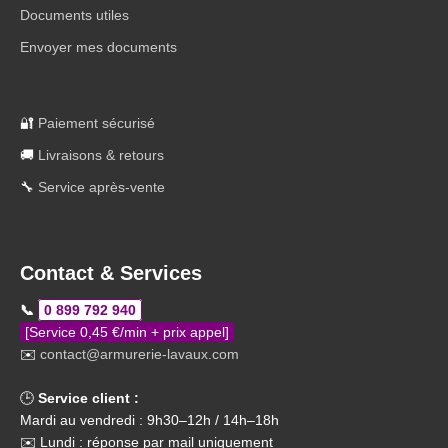
Documents utiles
Envoyer mes documents
🔐
Paiement sécurisé
🚚
Livraisons & retours
🔧
Service après-vente
Contact & Services
📞
0 899 792 940
[Service 0,45 €/min + prix appel]
✉️
contact@armurerie-lavaux.com
🕒
Service client :
Mardi au vendredi : 9h30–12h / 14h–18h
✉️ Lundi : réponse par mail uniquement