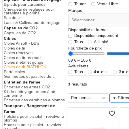
Toutes
Vente Libre
Bipieds pour carabines
Chevalets de réglages pour
Marque :
carabines à plombs
Sac de tir
Laser & Collimateur de réglage
Capsules de CO2
Disponibilité et format
Capsules de CO2
Disponibles uniquement
Cibles
Tous
À l’unité
Cibles Airsoft - BB's
Cibles de tir
Fourchette de prix
Cibles réactives
Cibles de tir récréatif
69 € – 186 €
Cibles métal et gongs
Avis clients
Cibles de tir BIATHLON
Porte cibles
Tous
4★ et +
3★ et
Gommettes et pastilles de tir
Entretien de l'arme
3
résultats
Entretien des armes CO2
Kit de nettoyage armes à air
comprimé
🔽 Filtre
Entretien des carabines à plombs
Transport - Rangement de
l'arme
Holsters pour pistolet - revolver à
plombs
Housses pour pistolet - revolver
à plombs