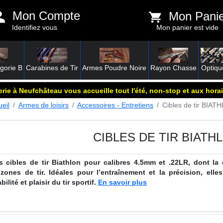
Mon Compte
Mon Pani
Identifiez vous
Mon panier est vide
gorie B
Carabines de Tir
Armes Poudre Noire
Rayon Chasse
Optiqu
rie à Neufchâteau vous accueille tout l'été, non-stop et aux horai
eil
Armes de loisirs
Accessoires - Entretiens
Cibles de tir BIAT
CIBLES DE TIR BIATH
 cibles de tir Biathlon pour calibres 4.5mm et .22LR, dont la 
ones de tir. Idéales pour l’entraînement et la précision, elles 
ilité et plaisir du tir sportif.
En savoir plus