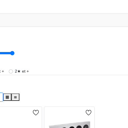
 +
2★ et +
s
▦
≣