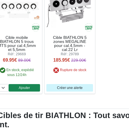
Cible mobile
Cible BIATHLON 5
BIATHLON 5 trous
zones MEGALINE
TS pour cal.4,5mm
pour cal.4,5mm -
et 5,5mm
cal.22 Lr
Réf : 29669
Réf : 29789
69.95€
185.95€
89.00€
229.00€
En stock, expédié
Rupture de stock
sous 12/24h
Ajouter
Créer une alerte
Quantité
ibles de tir BIATHLON : Tout savoir
nt.