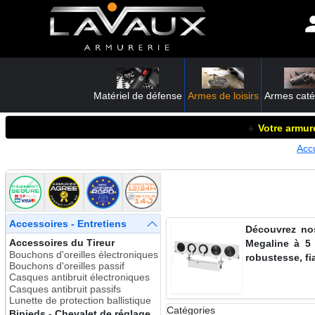
Matériel de défense
Armes de loisirs
Armes caté
☀️
Votre armure
Accu
Accessoires - Entretiens
Découvrez nos
Accessoires du Tireur
Megaline à 5 z
Bouchons d'oreilles électroniques
robustesse, fiab
Bouchons d'oreilles passif
Casques antibruit électroniques
Casques antibruit passifs
Lunette de protection ballistique
Catégories
Bipieds - Chevalet de réglage