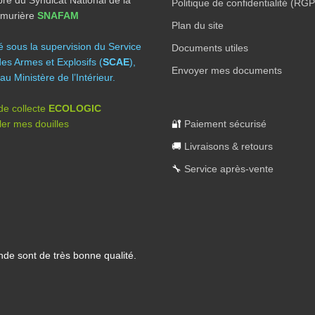
Politique de confidentialité (RG
Armurière
SNAFAM
Plan du site
té sous la supervision du Service
Documents utiles
des Armes et Explosifs (
SCAE
),
Envoyer mes documents
au Ministère de l’Intérieur.
 de collecte
ECOLOGIC
er mes douilles
🔐
Paiement sécurisé
🚚
Livraisons & retours
🔧
Service après-vente
nde sont de très bonne qualité.