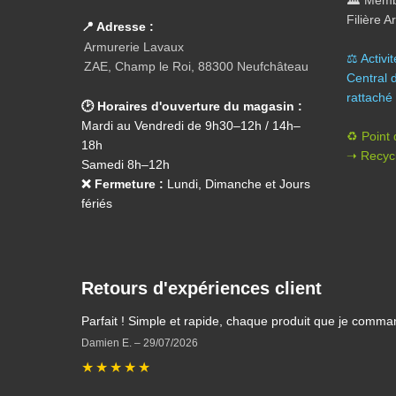
Filière 
📍 Adresse :
Armurerie Lavaux
⚖️ A
ctivi
ZAE, Champ le Roi, 88300 Neufchâteau
Central 
rattaché 
🕑 Horaires d'ouverture du magasin :
Mardi au Vendredi de 9h30–12h / 14h–
♻️ Point
18h
➝ Recycl
Samedi 8h–12h
❌ Fermeture :
Lundi, Dimanche et Jours
fériés
Retours d'expériences client
Parfait ! Simple et rapide, chaque produit que je comma
Damien E.
–
29/07/2026
★
★
★
★
★