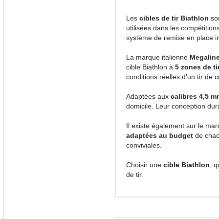
Les
cibles de tir Biathlon
son
utilisées dans les compétitions
système de remise en place i
La marque italienne
Megalin
cible Biathlon à
5 zones de ti
conditions réelles d’un tir de
Adaptées aux
calibres 4,5 m
domicile. Leur conception dura
Il existe également sur le ma
adaptées au budget
de chacu
conviviales.
Choisir une
cible Biathlon
, q
de tir.