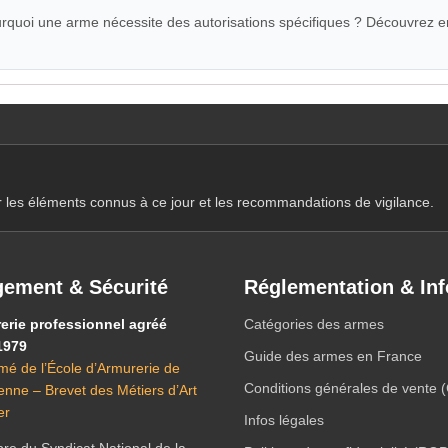
quoi une arme nécessite des autorisations spécifiques ? Découvrez e
r les éléments connus à ce jour et les recommandations de vigilance.
ement & Sécurité
Réglementation & Inf
erie professionnel agréé
Catégories des armes
1979
Guide des armes en France
mé de l’École d’Armurerie de
Conditions générales de vente 
ienne – Brevet des Métiers d’Art
er
Infos légales
e du Syndicat National de la