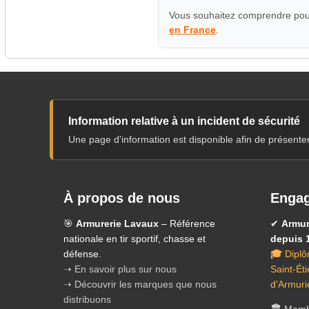
Vous souhaitez comprendre pour
en France
.
Information relative à un incident de sécurité
Une page d'information est disponible afin de présente
À propos de nous
Engag
🎯
Armurerie Lavaux
– Référence
✔
Armur
nationale en tir sportif, chasse et
depuis 
défense.
🎓
Diplô
➝ En savoir plus sur nous
Saint-Ét
➝ Découvrir les marques que nous
d’Armuri
distribuons
🏛️
Membr