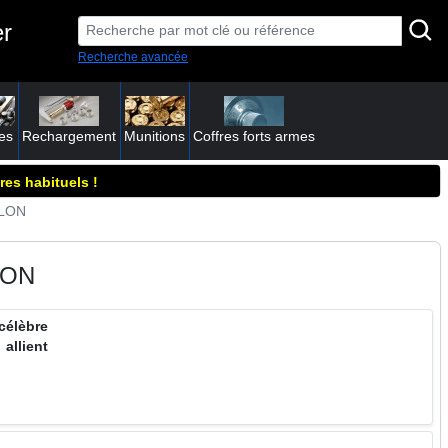
er
Recherche avancée
es
Rechargement
Munitions
Coffres forts armes
res habituels !
HLON
LON
célèbre
allient