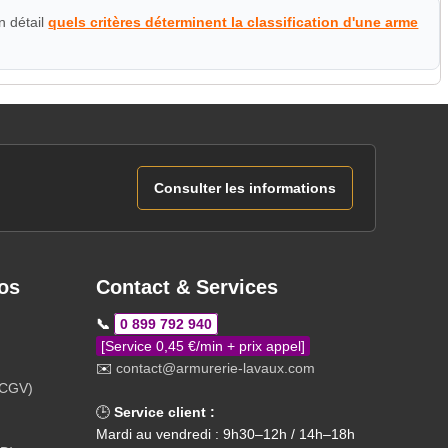
n détail
quels critères déterminent la classification d'une arme
Consulter les informations
os
Contact & Services
📞
0 899 792 940
[Service 0,45 €/min + prix appel]
✉️
contact@armurerie-lavaux.com
(CGV)
🕒
Service client :
Mardi au vendredi : 9h30–12h / 14h–18h