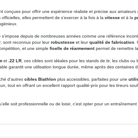
t conçues pour offrir une expérience réaliste et précise aux amateurs de
 officielles, elles permettent de s’exercer à la fois à la
vitesse
et à la
p
ngénieux.
e
s’impose depuis de nombreuses années comme une référence incont
r
, sont reconnus pour leur
robustesse
et leur
qualité de fabrication
.
 compétition, et une simple
ficelle de réarmement
permet de remettre la 
m
et
.22 LR
, ces cibles sont idéales pour les stands de tir, les clubs o
ble garantit une utilisation longue durée, même après des centaines de
rché d’autres
cibles Biathlon
plus accessibles, parfaites pour une
utili
n, tout en offrant un excellent rapport qualité-prix pour les tireurs souh
u’elle soit professionnelle ou de loisir, c’est opter pour un entraînemen