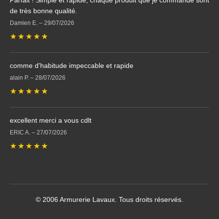
Parfait ! Simple et rapide, chaque produit que je commande sont
de très bonne qualité.
Damien E.
–
29/07/2026
★
★
★
★
★
comme d'habitude impeccable et rapide
alain P.
–
28/07/2026
★
★
★
★
★
excellent merci a vous cdlt
ERIC A.
–
27/07/2026
★
★
★
★
★
© 2006 Armurerie Lavaux. Tous droits réservés.