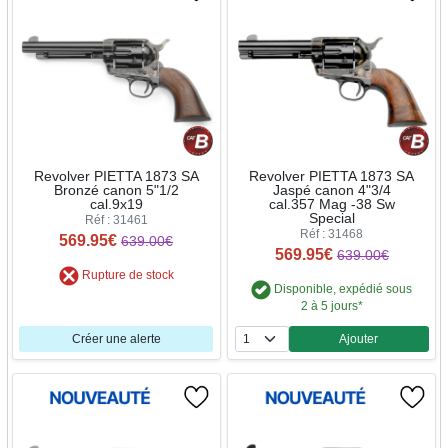
Revolver PIETTA 1873 SA
Revolver PIETTA 1873 SA
Bronzé canon 5"1/2
Jaspé canon 4"3/4
cal.9x19
cal.357 Mag -38 Sw
Special
Réf : 31461
Réf : 31468
569.95€
639.00€
569.95€
639.00€
Rupture de stock
Disponible, expédié sous
2 à 5 jours*
Créer une alerte
Ajouter
Quantité