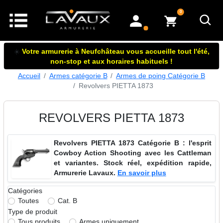
articles dans le panier
0
mon compte
☀️
Votre armurerie à Neufchâteau vous accueille tout l'été,
non-stop et aux horaires habituels !
Accueil
Armes catégorie B
Armes de poing Catégorie B
Revolvers PIETTA 1873
REVOLVERS PIETTA 1873
Revolvers PIETTA 1873 Catégorie B : l'esprit
Cowboy Action Shooting avec les Cattleman
et variantes. Stock réel, expédition rapide,
Armurerie Lavaux.
En savoir plus
Catégories
Toutes
Cat. B
Type de produit
Tous produits
Armes uniquement