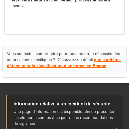
Revolvers Pietta 1873
au meilleur prix chez Armurerie
Lavaux.
Vous souhaitez comprendre pourquoi une arme nécessite des
autorisations spécifiques ? Découvrez en détail
quels critères
déterminent la classification d'une arme en France
.
Information relative à un incident de sécurité
Une page d'information est disponible afin de présenter
les éléments connus à ce jour et les recommandations
de vigilance.