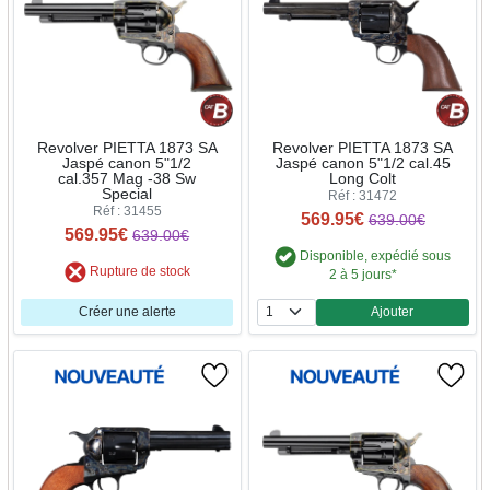
Revolver PIETTA 1873 SA
Revolver PIETTA 1873 SA
Jaspé canon 5"1/2
Jaspé canon 5"1/2 cal.45
cal.357 Mag -38 Sw
Long Colt
Special
Réf : 31472
Réf : 31455
569.95€
639.00€
569.95€
639.00€
Disponible, expédié sous
Rupture de stock
2 à 5 jours*
Créer une alerte
Ajouter
Quantité