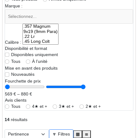
Marque :
Calibre :
Disponibilité et format
Disponibles uniquement
Tous
À l’unité
Mise en avant des produits
Nouveautés
Fourchette de prix
569 € – 880 €
Avis clients
Tous
4★ et +
3★ et +
2★ et +
14
résultats
🔽 Filtres
▦
≣