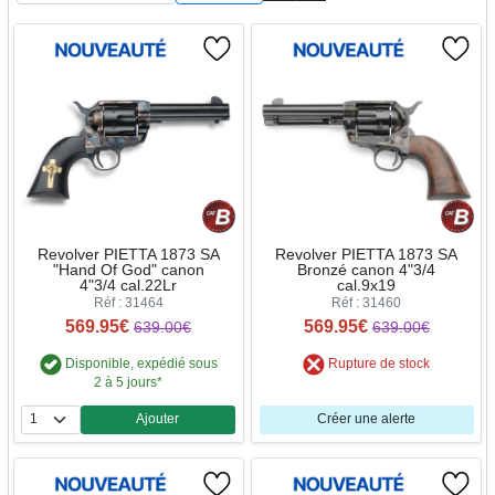
Revolver PIETTA 1873 SA
Revolver PIETTA 1873 SA
"Hand Of God" canon
Bronzé canon 4"3/4
4"3/4 cal.22Lr
cal.9x19
Réf : 31464
Réf : 31460
569.95€
569.95€
639.00€
639.00€
Disponible, expédié sous
Rupture de stock
2 à 5 jours*
Ajouter
Créer une alerte
Quantité