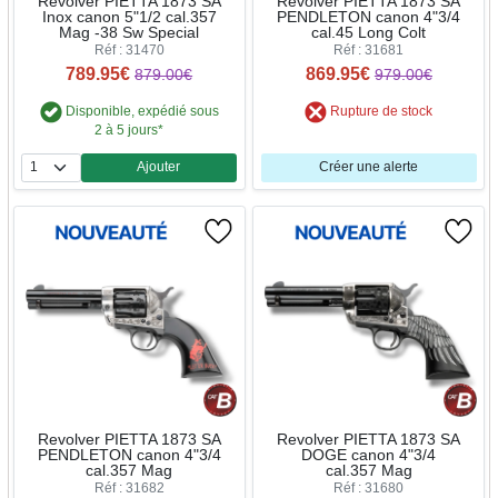
Revolver PIETTA 1873 SA
Revolver PIETTA 1873 SA
Inox canon 5"1/2 cal.357
PENDLETON canon 4"3/4
Mag -38 Sw Special
cal.45 Long Colt
Réf : 31470
Réf : 31681
789.95€
869.95€
879.00€
979.00€
Disponible, expédié sous
Rupture de stock
2 à 5 jours*
Ajouter
Créer une alerte
Quantité
Revolver PIETTA 1873 SA
Revolver PIETTA 1873 SA
PENDLETON canon 4"3/4
DOGE canon 4"3/4
cal.357 Mag
cal.357 Mag
Réf : 31682
Réf : 31680