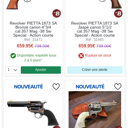
Revolver PIETTA 1873 SA
Revolver PIETTA 1873 SA
Bronzé canon 4"3/4
Jaspé canon 5"1/2
cal.357 Mag -38 Sw
cal.357 Mag -38 Sw
Special - Action courte
Special - Action courte
Réf : 31471
Réf : 31465
659.95€
659.95€
739.00€
739.00€
Disponible, expédié sous
Rupture de stock
2 à 5 jours*
Ajouter
Créer une alerte
Quantité