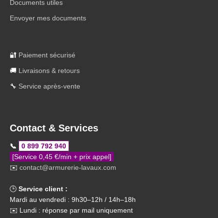
Documents utiles
Envoyer mes documents
🔐
Paiement sécurisé
🚚
Livraisons & retours
🔧
Service après-vente
Contact & Services
📞
0 899 792 940
[Service 0,45 €/min + prix appel]
✉️
contact@armurerie-lavaux.com
🕒
Service client :
Mardi au vendredi : 9h30–12h / 14h–18h
✉️ Lundi : réponse par mail uniquement