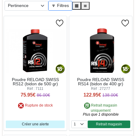
🔽 Filtres
▦
≣
Poudre RELOAD SWISS
Poudre RELOAD SWISS
RS12 (bidon de 500 gr)
RS14 (bidon de 400 gr)
Réf : 7111
Réf : 27277
75.95€
122.95€
86.00€
138.00€
Rupture de stock
Retrait magasin
uniquement
Plus que 1 disponible
Créer une alerte
Retrait magasin
Quantité