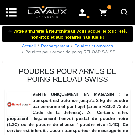
articles dans le panier
0
mon compte
☀️
Votre armurerie à Neufchâteau vous accueille tout l'été,
non-stop et aux horaires habituels !
Accueil
Rechargement
Poudres et amorces
Poudres pour armes de poing RELOAD SWISS
POUDRES POUR ARMES DE
POING RELOAD SWISS
VENTE UNIQUEMENT EN MAGASIN : le
transport est autorisé jusqu’à 2 kg de poudre
par personne et par trajet (article R2352-73 du
Code de la défense). ⚠️ Certains sites
proposent illégalement l’envoi postal de poudre noire
(1.3C) ou de poudre de chasse / poudre vive (1.4C). Ce
service est interdit : aucun transporteur de messagerie ne