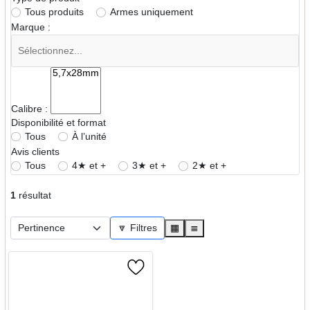
Tous produits
Armes uniquement
Marque :
Calibre :
Disponibilité et format
Tous
À l’unité
Avis clients
Tous
4★ et +
3★ et +
2★ et +
1
résultat
🔽 Filtres
▦
≣