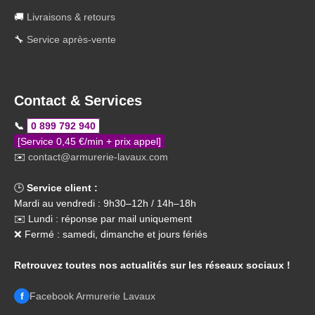
🚚
Livraisons & retours
🔧
Service après-vente
Contact & Services
📞
0 899 792 940
[Service 0,45 €/min + prix appel]
✉️
contact@armurerie-lavaux.com
🕒
Service client :
Mardi au vendredi : 9h30–12h / 14h–18h
✉️ Lundi : réponse par mail uniquement
❌ Fermé : samedi, dimanche et jours fériés
Retrouvez toutes nos actualités sur les réseaux sociaux !
f
Facebook Armurerie Lavaux