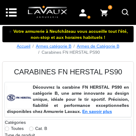
articles dans le panier
0
mon compte
☀️
Votre armurerie à Neufchâteau vous accueille tout l'été,
non-stop et aux horaires habituels !
Accueil
Armes catégorie B
Armes de Catégorie B
Carabines FN HERSTAL PS90
CARABINES FN HERSTAL PS90
Découvrez la carabine FN HERSTAL PS90 en
catégorie B, une arme innovante au design
unique, idéale pour le tir sportif. Précision,
fiabilité et performance exceptionnelles
disponibles chez Armurerie Lavaux.
En savoir plus
Catégories
Toutes
Cat. B
Type de produit