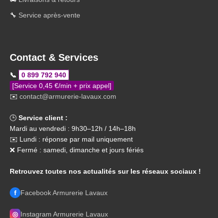
🔧
Service après-vente
Contact & Services
📞
0 899 792 940
[Service 0,45 €/min + prix appel]
✉️
contact@armurerie-lavaux.com
🕒
Service client :
Mardi au vendredi : 9h30–12h / 14h–18h
✉️ Lundi : réponse par mail uniquement
❌ Fermé : samedi, dimanche et jours fériés
Retrouvez toutes nos actualités sur les réseaux sociaux !
f
Facebook Armurerie Lavaux
◎
Instagram Armurerie Lavaux