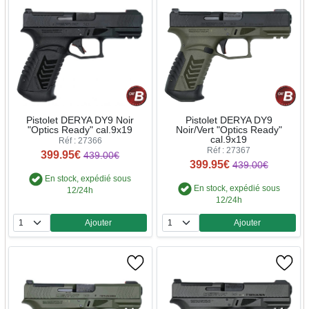
Pistolet DERYA DY9 Noir
Pistolet DERYA DY9
"Optics Ready" cal.9x19
Noir/Vert "Optics Ready"
cal.9x19
Réf : 27366
Réf : 27367
399.95€
439.00€
399.95€
439.00€
En stock, expédié sous
En stock, expédié sous
12/24h
12/24h
Ajouter
Ajouter
Quantité
Quantité