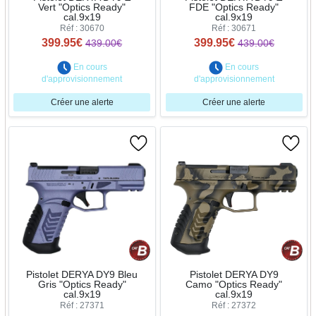
Vert "Optics Ready"
FDE "Optics Ready"
cal.9x19
cal.9x19
Réf : 30670
Réf : 30671
399.95€
399.95€
439.00€
439.00€
En cours
En cours
d'approvisionnement
d'approvisionnement
Créer une alerte
Créer une alerte
Pistolet DERYA DY9 Bleu
Pistolet DERYA DY9
Gris "Optics Ready"
Camo "Optics Ready"
cal.9x19
cal.9x19
Réf : 27371
Réf : 27372