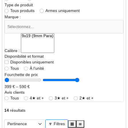
Type de produit
Tous produits
Armes uniquement
Marque :
Calibre :
Disponibilité et format
Disponibles uniquement
Tous
À l’unité
Fourchette de prix
399 € – 590 €
Avis clients
Tous
4★ et +
3★ et +
2★ et +
14
résultats
🔽 Filtres
▦
≣