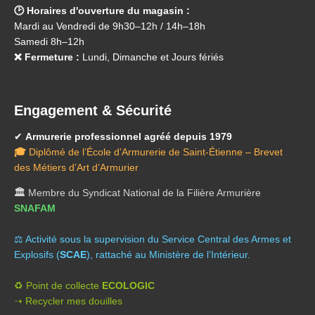
🕑 Horaires d'ouverture du magasin :
Mardi au Vendredi de 9h30–12h / 14h–18h
Samedi 8h–12h
❌ Fermeture :
Lundi, Dimanche et Jours fériés
Engagement & Sécurité
✔
Armurerie professionnel agréé depuis 1979
🎓
Diplômé de l’École d’Armurerie de Saint-Étienne – Brevet
des Métiers d’Art d’Armurier
🏛️
Membre du Syndicat National de la Filière Armurière
SNAFAM
⚖️ A
ctivité sous la supervision du Service Central des Armes et
Explosifs (
SCAE
), rattaché au Ministère de l’Intérieur.
♻️ Point de collecte
ECOLOGIC
➝ Recycler mes douilles