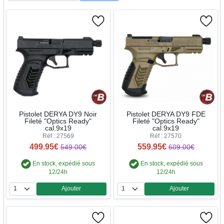
Pistolet DERYA DY9 Noir
Pistolet DERYA DY9 FDE
Fileté "Optics Ready"
Fileté "Optics Ready"
cal.9x19
cal.9x19
Réf : 27569
Réf : 27570
499.95€
559.95€
549.00€
609.00€
En stock, expédié sous
En stock, expédié sous
12/24h
12/24h
Ajouter
Ajouter
Quantité
Quantité