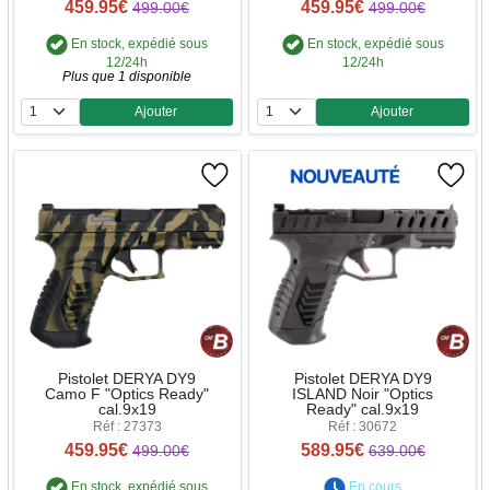
459.95€
459.95€
499.00€
499.00€
En stock, expédié sous
En stock, expédié sous
12/24h
12/24h
Plus que 1 disponible
Ajouter
Ajouter
Quantité
Quantité
Pistolet DERYA DY9
Pistolet DERYA DY9
Camo F "Optics Ready"
ISLAND Noir "Optics
cal.9x19
Ready" cal.9x19
Réf : 27373
Réf : 30672
459.95€
589.95€
499.00€
639.00€
En stock, expédié sous
En cours