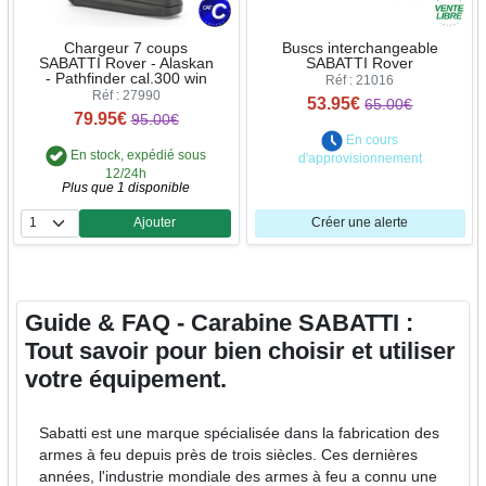
Chargeur 7 coups
Buscs interchangeable
SABATTI Rover - Alaskan
SABATTI Rover
- Pathfinder cal.300 win
Réf : 21016
Réf : 27990
53.95€
65.00€
79.95€
95.00€
En cours
En stock, expédié sous
d'approvisionnement
12/24h
Plus que 1 disponible
Ajouter
Créer une alerte
Quantité
Guide & FAQ - Carabine SABATTI :
Tout savoir pour bien choisir et utiliser
votre équipement.
Sabatti est une marque spécialisée dans la fabrication des
armes à feu depuis près de trois siècles. Ces dernières
années, l'industrie mondiale des armes à feu a connu une