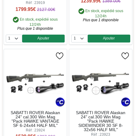
1239.95€
1389.00€
Réf : 23919
1799.95€
2127.00€
En stock, expédié sous
12/24h
En stock, expédié sous
Plus que 1 disponible
12/24h
Plus que 1 disponible
Ajouter
Ajouter
Quantité
Quantité
SABATTI ROVER Alaskan
SABATTI ROVER Alaskan
24" cal.300 Win Mag
24" cal.300 Win Mag
"Pack HAWKE VANTAGE
"Pack HAWKE
SF 6-24x44 HALF MIL"
SIDEWINDER 30 SF 8-
32x56 HALF MIL"
Réf : 23924
Réf : 23923