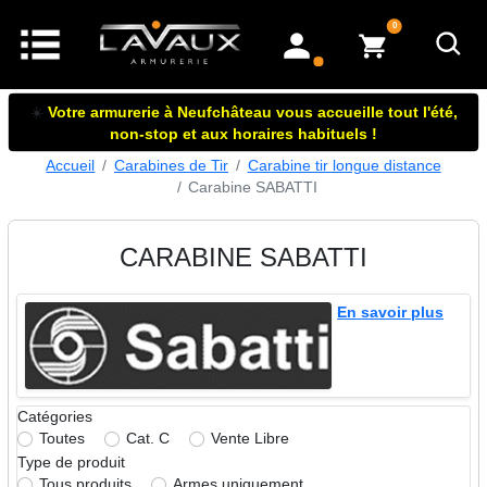
articles dans le panier
0
mon compte
☀️
Votre armurerie à Neufchâteau vous accueille tout l'été,
non-stop et aux horaires habituels !
Accueil
Carabines de Tir
Carabine tir longue distance
Carabine SABATTI
CARABINE SABATTI
En savoir plus
Catégories
Toutes
Cat. C
Vente Libre
Type de produit
Tous produits
Armes uniquement