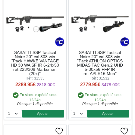
SABATTI SSP Tactical
SABATTI SSP Tactical
Noire 20" cal.308 win
Noire 20" cal.308 win
"Pack HAWKE VANTAGE
"Pack ATHLON OPTICS
HD 30 WA SF IR 6-24x50
MIDAS TAC Gen.2 UHD
ret.223/308 Marksman
5-30x56 FFP IR
(20x)"
ret.APLR16 Moa"
Réf : 31533
Réf : 31532
2289.95€
2779.95€
2818.00€
3478.00€
En stock, expédié sous
En stock, expédié sous
12/24h
12/24h
Plus que 1 disponible
Plus que 1 disponible
Ajouter
Ajouter
Quantité
Quantité