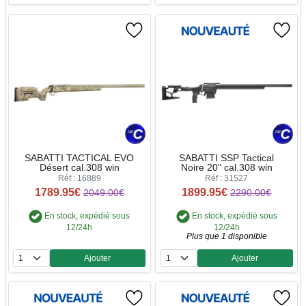
SABATTI TACTICAL EVO
SABATTI SSP Tactical
Désert cal.308 win
Noire 20" cal.308 win
Réf : 16889
Réf : 31527
1789.95€
1899.95€
2049.00€
2290.00€
En stock, expédié sous
En stock, expédié sous
12/24h
12/24h
Plus que 1 disponible
Ajouter
Ajouter
Quantité
Quantité