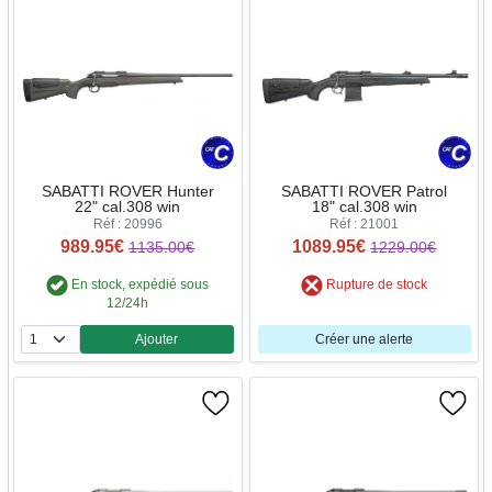
SABATTI ROVER Hunter
SABATTI ROVER Patrol
22" cal.308 win
18" cal.308 win
Réf : 20996
Réf : 21001
989.95€
1089.95€
1135.00€
1229.00€
En stock, expédié sous
Rupture de stock
12/24h
Ajouter
Créer une alerte
Quantité