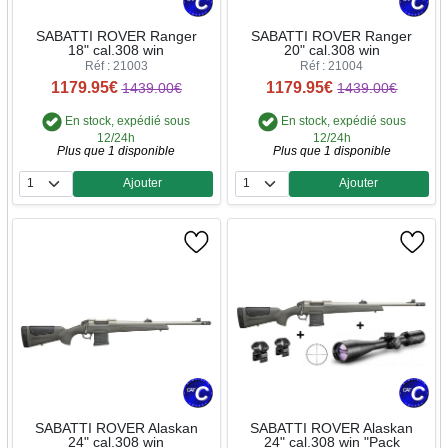
SABATTI ROVER Ranger
SABATTI ROVER Ranger
18" cal.308 win
20" cal.308 win
Réf : 21003
Réf : 21004
1179.95€
1179.95€
1439.00€
1439.00€
En stock, expédié sous
En stock, expédié sous
12/24h
12/24h
Plus que 1 disponible
Plus que 1 disponible
Ajouter
Ajouter
Quantité
Quantité
SABATTI ROVER Alaskan
SABATTI ROVER Alaskan
24" cal.308 win
24" cal.308 win "Pack