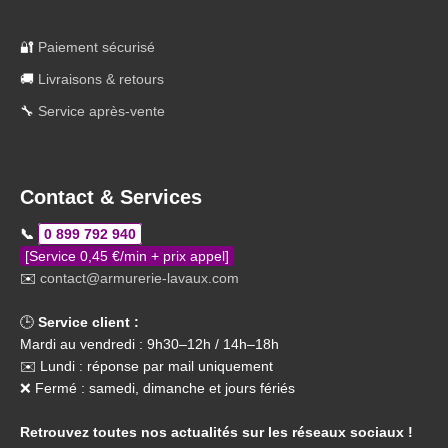
🔐
Paiement sécurisé
🚚
Livraisons & retours
🔧
Service après-vente
Contact & Services
📞
0 899 792 940
[Service 0,45 €/min + prix appel]
✉️
contact@armurerie-lavaux.com
🕒
Service client :
Mardi au vendredi : 9h30–12h / 14h–18h
✉️ Lundi : réponse par mail uniquement
❌ Fermé : samedi, dimanche et jours fériés
Retrouvez toutes nos actualités sur les réseaux sociaux !