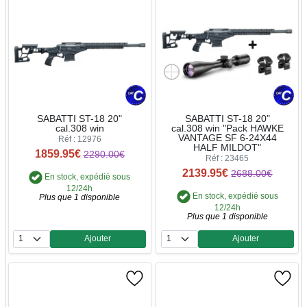
SABATTI ST-18 20"
SABATTI ST-18 20"
cal.308 win
cal.308 win "Pack HAWKE
VANTAGE SF 6-24X44
Réf : 12976
HALF MILDOT"
1859.95€
2290.00€
Réf : 23465
2139.95€
2688.00€
En stock, expédié sous
12/24h
En stock, expédié sous
Plus que 1 disponible
12/24h
Plus que 1 disponible
Ajouter
Ajouter
Quantité
Quantité