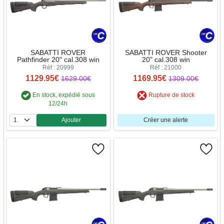
SABATTI ROVER
SABATTI ROVER Shooter
Pathfinder 20" cal.308 win
20" cal.308 win
Réf : 20999
Réf : 21000
1129.95€
1169.95€
1629.00€
1309.00€
En stock, expédié sous
Rupture de stock
12/24h
Ajouter
Créer une alerte
Quantité