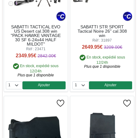
SABATTI TACTICAL EVO
SABATTI STR SPORT
US Desert cal.308 win
Tactical Noire 26" cal.308
"PACK HAWKE VANTAGE
win
30 SF 6-24x44 HALF
Réf : 31897
MILDOT"
2649.95€
3209.00€
Réf : 23471
2349.95€
2842.00€
En stock, expédié sous
12/24h
En stock, expédié sous
Plus que 1 disponible
12/24h
Plus que 1 disponible
Ajouter
Ajouter
Quantité
Quantité