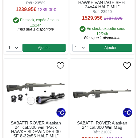
HAWKE VANTAGE SF 6-
Réf : 23589
24x44 HALF MIL"
1239.95€
1389.00€
Réf : 23920
1529.95€
1787.00€
En stock, expédié sous
12/24h
En stock, expédié sous
Plus que 1 disponible
12/24h
Plus que 1 disponible
Ajouter
Ajouter
Quantité
Quantité
SABATTI ROVER Alaskan
SABATTI ROVER Alaskan
24" cal.308 win "Pack
24" cal.300 Win Mag
HAWKE SIDEWINDER 30
Réf : 21007
SF 8-32x56 HALF MIL"