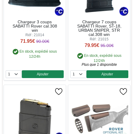
Chargeur 3 coups
Chargeur 7 coups
SABATTI Rover cal.308
SABATTI Rover, ST-18,
win
URBAN SNIPER, STR
cal.308 win
Réf : 21014
Réf : 21015
71.95€
90.00€
79.95€
95.00€
En stock, expédié sous
En stock, expédié sous
12/24h
12/24h
Plus que 1 disponible
Ajouter
Ajouter
Quantité
Quantité