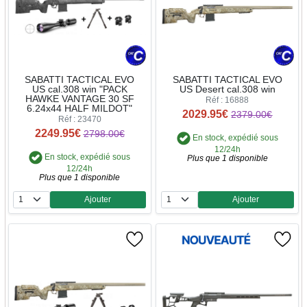
SABATTI TACTICAL EVO
SABATTI TACTICAL EVO
US cal.308 win "PACK
US Desert cal.308 win
HAWKE VANTAGE 30 SF
Réf : 16888
6.24x44 HALF MILDOT"
2029.95€
2379.00€
Réf : 23470
2249.95€
2798.00€
En stock, expédié sous
12/24h
En stock, expédié sous
Plus que 1 disponible
12/24h
Plus que 1 disponible
Ajouter
Ajouter
Quantité
Quantité