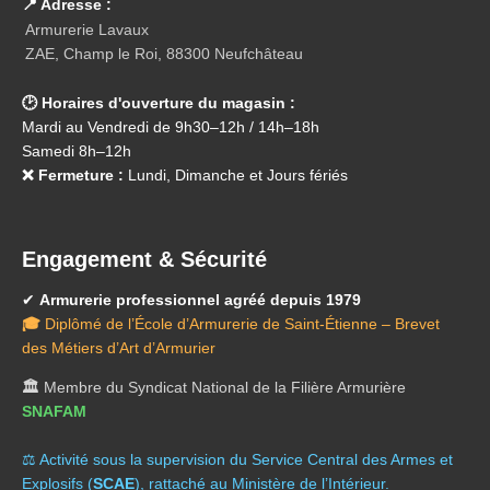
📍 Adresse :
Armurerie Lavaux
ZAE, Champ le Roi, 88300 Neufchâteau
🕑 Horaires d'ouverture du magasin :
Mardi au Vendredi de 9h30–12h / 14h–18h
Samedi 8h–12h
❌ Fermeture :
Lundi, Dimanche et Jours fériés
Engagement & Sécurité
✔
Armurerie professionnel agréé depuis 1979
🎓
Diplômé de l’École d’Armurerie de Saint-Étienne – Brevet
des Métiers d’Art d’Armurier
🏛️
Membre du Syndicat National de la Filière Armurière
SNAFAM
⚖️ A
ctivité sous la supervision du Service Central des Armes et
Explosifs (
SCAE
), rattaché au Ministère de l’Intérieur.