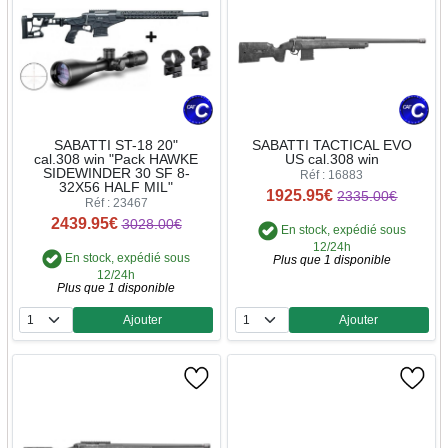
SABATTI ST-18 20"
SABATTI TACTICAL EVO
cal.308 win "Pack HAWKE
US cal.308 win
SIDEWINDER 30 SF 8-
Réf : 16883
32X56 HALF MIL"
1925.95€
2335.00€
Réf : 23467
2439.95€
3028.00€
En stock, expédié sous
12/24h
En stock, expédié sous
Plus que 1 disponible
12/24h
Plus que 1 disponible
Ajouter
Ajouter
Quantité
Quantité