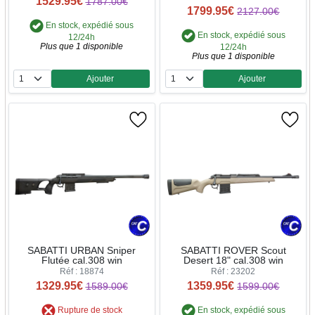
1529.95€
1787.00€
1799.95€
2127.00€
En stock, expédié sous
En stock, expédié sous
12/24h
Plus que 1 disponible
12/24h
Plus que 1 disponible
Ajouter
Ajouter
Quantité
Quantité
SABATTI URBAN Sniper
SABATTI ROVER Scout
Flutée cal.308 win
Desert 18" cal.308 win
Réf : 18874
Réf : 23202
1329.95€
1359.95€
1589.00€
1599.00€
Rupture de stock
En stock, expédié sous