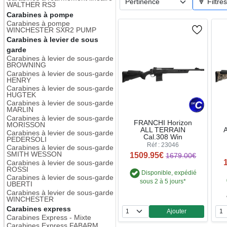
🔽 Filtre
WALTHER RS3
Carabines à pompe
Carabines à pompe
WINCHESTER SXR2 PUMP
Carabines à levier de sous
garde
Carabines à levier de sous-garde
BROWNING
Carabines à levier de sous-garde
HENRY
Carabines à levier de sous-garde
HUGTEK
Carabines à levier de sous-garde
MARLIN
Carabines à levier de sous-garde
FRANCHI Horizon
MORISSON
ALL TERRAIN
Carabines à levier de sous-garde
Cal.308 Win
PEDERSOLI
Réf : 23046
Carabines à levier de sous-garde
1509.95€
SMITH WESSON
1679.00€
Carabines à levier de sous-garde
ROSSI
Disponible, expédié
Carabines à levier de sous-garde
sous 2 à 5 jours*
UBERTI
Carabines à levier de sous-garde
WINCHESTER
Carabines express
Ajouter
Quantité
Carabines Express - Mixte
Carabines Express FABARM