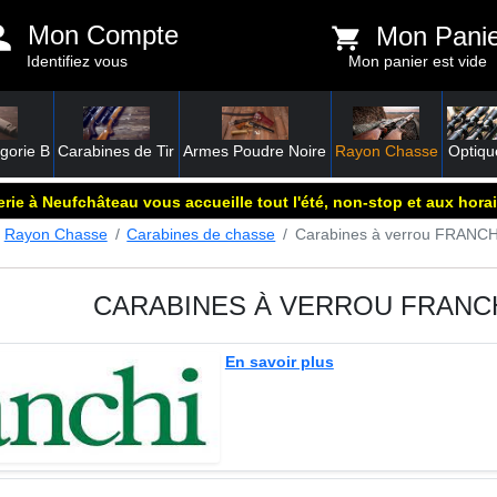
Mon Compte
Mon Pani
Identifiez vous
Mon panier est vide
gorie B
Carabines de Tir
Armes Poudre Noire
Rayon Chasse
Optiqu
rie à Neufchâteau vous accueille tout l'été, non-stop et aux horai
Rayon Chasse
Carabines de chasse
Carabines à verrou FRANCH
CARABINES À VERROU FRANC
En savoir plus