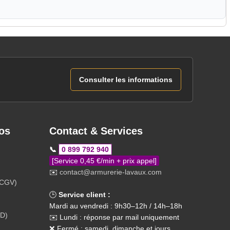
Consulter les informations
os
Contact & Services
📞
0 899 792 940
[Service 0,45 €/min + prix appel]
✉️
contact@armurerie-lavaux.com
(CGV)
🕒
Service client :
Mardi au vendredi : 9h30–12h / 14h–18h
PD)
✉️ Lundi : réponse par mail uniquement
❌ Fermé : samedi, dimanche et jours