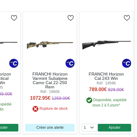
rizon
FRANCHI Horizon
FRANCHI Horizon
tical
Varmint Subalpine
Cal.243 Win
Win
Camo Cal.22-250
Réf : 19596
Rem
05
789.00€
929.00€
Réf : 19606
89.00€
1072.95€
1259.00€
Disponible, expédié
expédié
sous 2 à 5 jours*
Rupture de stock
24h
outer
Créer une alerte
Ajouter
ntité
Quantité