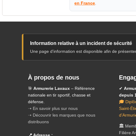
en France
.
Information relative à un incident de sécurité
Une page d'information est disponible afin de présente
À propos de nous
Engag
🎯
Armurerie Lavaux
– Référence
✔
Armur
nationale en tir sportif, chasse et
depuis 
défense.
🎓
Diplô
➝ En savoir plus sur nous
Saint-Ét
➝ Découvrir les marques que nous
d’Armuri
distribuons
🏛️
Membr
Filière 
📍 Adresse :