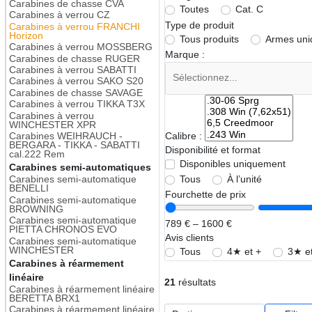
Carabines de chasse CVA
Toutes
Cat. C
Carabines à verrou CZ
Type de produit
Carabines à verrou FRANCHI
Horizon
Tous produits
Armes un
Carabines à verrou MOSSBERG
Marque :
Carabines de chasse RUGER
Carabines à verrou SABATTI
Carabines à verrou SAKO S20
Carabines de chasse SAVAGE
Carabines à verrou TIKKA T3X
Carabines à verrou
WINCHESTER XPR
Carabines WEIHRAUCH -
Calibre :
BERGARA - TIKKA - SABATTI
Disponibilité et format
cal.222 Rem
Disponibles uniquement
Carabines semi-automatiques
Tous
À l’unité
Carabines semi-automatique
BENELLI
Fourchette de prix
Carabines semi-automatique
BROWNING
Carabines semi-automatique
789 € – 1600 €
PIETTA CHRONOS EVO
Avis clients
Carabines semi-automatique
WINCHESTER
Tous
4★ et +
3★ et
Carabines à réarmement
linéaire
21
résultats
Carabines à réarmement linéaire
BERETTA BRX1
Carabines à réarmement linéaire