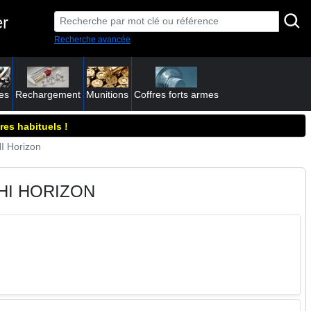
er
Recherche avancée
es
Rechargement
Munitions
Coffres forts armes
res habituels !
I Horizon
HI HORIZON