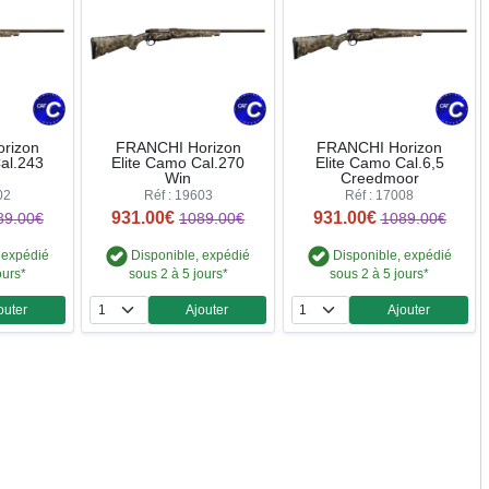
rizon
FRANCHI Horizon
FRANCHI Horizon
al.243
Elite Camo Cal.270
Elite Camo Cal.6,5
Win
Creedmoor
02
Réf : 19603
Réf : 17008
931.00€
931.00€
89.00€
1089.00€
1089.00€
 expédié
Disponible, expédié
Disponible, expédié
ours*
sous 2 à 5 jours*
sous 2 à 5 jours*
outer
Ajouter
Ajouter
ntité
Quantité
Quantité