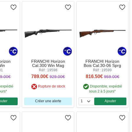
rizon
FRANCHI Horizon
FRANCHI Horizon
Win
Cal.300 Win Mag
Bois Cal.30-06 Sprg
01
Réf : 19598
Réf : 19599
789.00€
816.50€
9.00€
929.00€
959.00€
 expédié
Rupture de stock
Disponible, expédié
ours*
sous 2 à 5 jours*
outer
Créer une alerte
Ajouter
ntité
Quantité