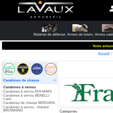
Matériel de défense
Armes de loisirs
Armes caté
☀️
Votre armure
Accueil
Carabines de chasse
Carabines à verrou
Carabines à verrou ATA ARMS
Carabines à verrou BENELLI
Lupo
Carabines de chasse BERGARA
Carabines à verrou - linéaire
BROWNING
Catégories