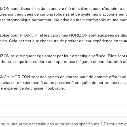
 sont disponibles dans une variété de calibres pour s'adapter à diff
lles sont équipées de canons robustes et de systèmes d'actionnement flu
rosse ergonomique permettent une prise en main confortable et une mani
absolue pour FRANCHI, et les carabines HORIZON sont équipées de dispos
s. Cela permet aux chasseurs de profiter de leur expérience en toute t
 se distinguent également par leur esthétique raffinée. Elles sont f
arbone, ce qui leur confère une apparence élégante et une durabilité a
NCHI HORIZON sont des armes de chasse haut de gamme offrant une pré
un chasseur expérimenté ou un passionné en quête de performances 
une expérience de chasse inoubliable.
quoi une arme nécessite des autorisations spécifiques ? Découvrez e