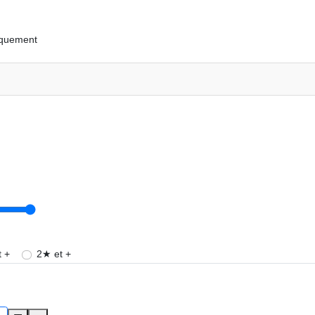
iquement
 +
2★ et +