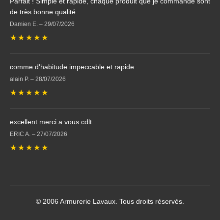
Parfait ! Simple et rapide, chaque produit que je commande sont
de très bonne qualité.
Damien E.
–
29/07/2026
★
★
★
★
★
comme d'habitude impeccable et rapide
alain P.
–
28/07/2026
★
★
★
★
★
excellent merci a vous cdlt
ERIC A.
–
27/07/2026
★
★
★
★
★
© 2006 Armurerie Lavaux. Tous droits réservés.