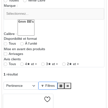
Toutes
Vente Libre
Marque :
Calibre :
Disponibilité et format
Tous
À l’unité
Mise en avant des produits
Arrivages
Avis clients
Tous
4★ et +
3★ et +
2★ et +
1
résultat
🔽 Filtres
▦
≣