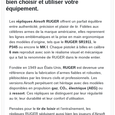
bien choisir et utiliser votre
équipement.
Les
répliques Airsoft RUGER
offrent un parfait équilibre
entre authenticité, précision et plaisir de tir. Fidèles aux
célèbres armes de la marque américaine, elles reprennent
les lignes emblématiques et la prise en main ergonomique
des modèles d’origine, tels que le
RUGER SR1911
, le
P345
ou encore le
MK I
. Chaque pistolet à billes en calibre
6 mm
reproduit avec soin le réalisme visuel et mécanique
qui a fait la renommée de RUGER dans le monde entier.
Fondée en 1949 aux États-Unis,
RUGER
est devenue une
référence dans la fabrication d’armes fiables et robustes,
plébiscitées par les tireurs civils et professionnels. Les
versions Airsoft perpétuent cet héritage avec des modèles
disponibles en propulsion
gaz
,
CO₂
,
électrique (AEG)
ou
à
ressort
. Ces répliques se distinguent par leur régularité
au tir, leur durabilité et leur confort d’utilisation.
Pensées pour le
tir de loisir
et l’entraînement, les
répliques RUGER séduisent aussi bien les joueurs d’Airsoft