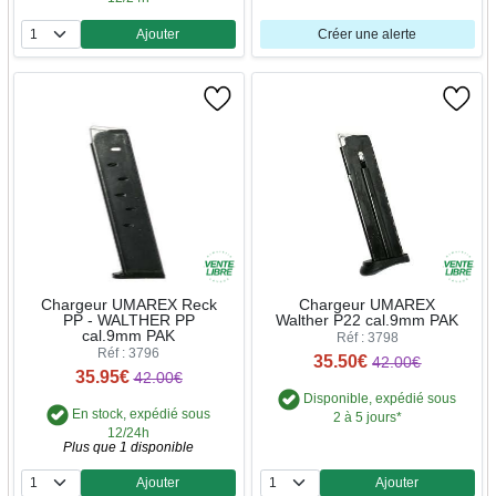
Ajouter
Créer une alerte
Quantité
Chargeur UMAREX Reck
Chargeur UMAREX
PP - WALTHER PP
Walther P22 cal.9mm PAK
cal.9mm PAK
Réf : 3798
Réf : 3796
35.50€
42.00€
35.95€
42.00€
Disponible, expédié sous
En stock, expédié sous
2 à 5 jours*
12/24h
Plus que 1 disponible
Ajouter
Ajouter
Quantité
Quantité