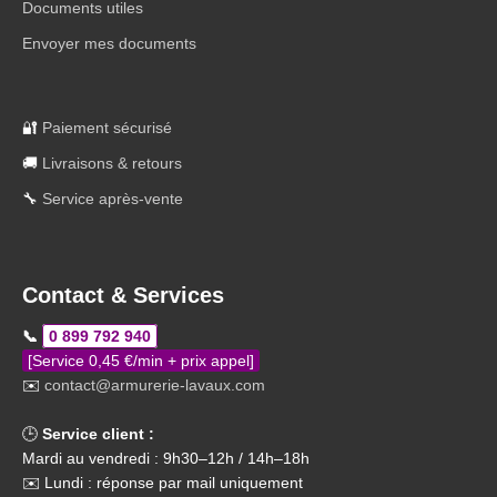
Documents utiles
Envoyer mes documents
🔐
Paiement sécurisé
🚚
Livraisons & retours
🔧
Service après-vente
Contact & Services
📞
0 899 792 940
[Service 0,45 €/min + prix appel]
✉️
contact@armurerie-lavaux.com
🕒
Service client :
Mardi au vendredi : 9h30–12h / 14h–18h
✉️ Lundi : réponse par mail uniquement