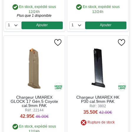
En stock, expédié sous
En stock, expédié sous
12/24h
12/24h
Plus que 1 disponible
Ajouter
Ajouter
Quantité
Quantité
Chargeur UMAREX
Chargeur UMAREX HK
GLOCK 17 Gén.5 Coyote
P30 cal.9mm PAK
cal.9mm PAK
Réf : 3802
Réf : 22144
35.50€
42.00€
42.95€
46.00€
Rupture de stock
En stock, expédié sous
12/24h