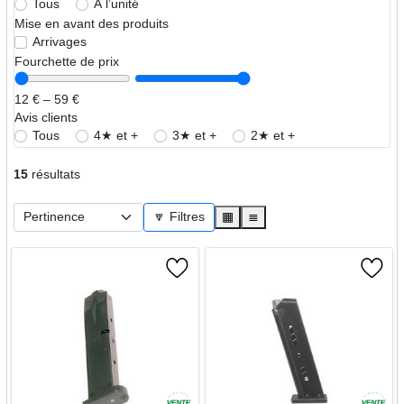
Tous
À l’unité
Mise en avant des produits
Arrivages
Fourchette de prix
12 € – 59 €
Avis clients
Tous
4★ et +
3★ et +
2★ et +
15
résultats
🔽 Filtres
▦
≣