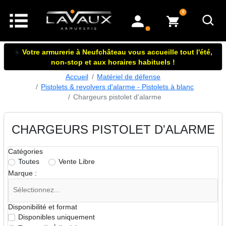
articles dans le panier
0
mon compte
☀️
Votre armurerie à Neufchâteau vous accueille tout l'été,
non-stop et aux horaires habituels !
Accueil
Matériel de défense
Pistolets & revolvers d'alarme - Pistolets à blanc
Chargeurs pistolet d'alarme
CHARGEURS PISTOLET D'ALARME
Catégories
Toutes
Vente Libre
Marque :
Disponibilité et format
Disponibles uniquement