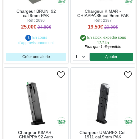
Chargeur BRUNI 92
Chargeur KIMAR -
cal.9mm PAK
CHIAPPA 85 cal.9mm PAK
Réf : 2690
Réf : 2387
25.00€
19.50€
34.80€
20.80€
En cours
En stock, expédié sous
d'approvisionnement
12/24h
Plus que 1 disponible
Créer une alerte
Ajouter
Quantité
Chargeur KIMAR -
Chargeur UMAREX Colt
CHIAPPA 92 Auto
1911 cal.9mm PAK