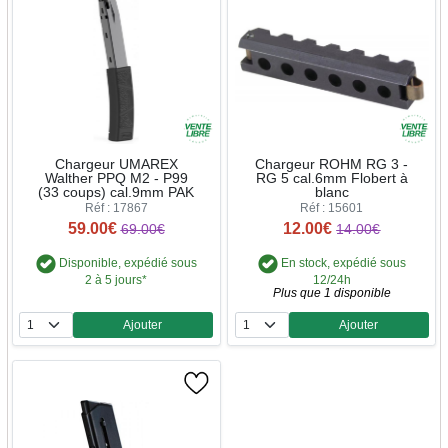
Chargeur UMAREX
Chargeur ROHM RG 3 -
Walther PPQ M2 - P99
RG 5 cal.6mm Flobert à
(33 coups) cal.9mm PAK
blanc
Réf : 17867
Réf : 15601
59.00€
12.00€
69.00€
14.00€
Disponible, expédié sous
En stock, expédié sous
2 à 5 jours*
12/24h
Plus que 1 disponible
Ajouter
Ajouter
Quantité
Quantité