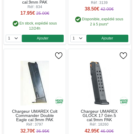
cal.9mm PAK
Réf : 3139
Réf : 834
38.50€
42.00€
17.95€
25.00€
Disponible, expédié sous
En stock, expédié sous
2 à 5 jours*
12/24h
Ajouter
Ajouter
Quantité
Quantité
Chargeur UMAREX Colt
Chargeur UMAREX
Commander Double
GLOCK 17 Gén.5
Eagle cal.9mm PAK
cal.9mm PAK
Réf : 3797
Réf : 18260
32.70€
42.95€
36.95€
46.00€