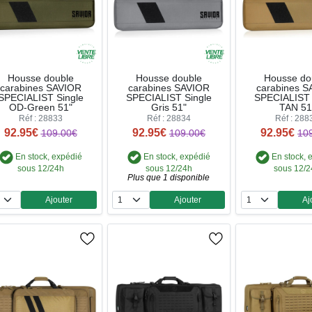
Housse double
Housse double
Housse do
carabines SAVIOR
carabines SAVIOR
carabines 
SPECIALIST Single
SPECIALIST Single
SPECIALIST 
OD-Green 51"
Gris 51"
TAN 51
Réf : 28833
Réf : 28834
Réf : 288
92.95€
92.95€
92.95€
109.00€
109.00€
10
En stock, expédié
En stock, expédié
En stock, 
sous 12/24h
sous 12/24h
sous 12/
Plus que 1 disponible
Ajouter
Ajouter
Aj
Quantité
Quantité
Qua