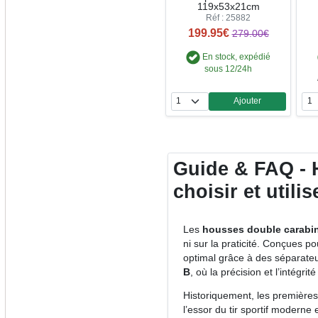
119x53x21cm
Réf : 25882
199.95€
279.00€
En stock, expédié
sous 12/24h
Ajouter
Quantité
Guide & FAQ - H
choisir et utili
Les
housses double carabi
ni sur la praticité. Conçues 
optimal grâce à des séparateu
B
, où la précision et l’intégr
Historiquement, les première
l’essor du tir sportif moderne