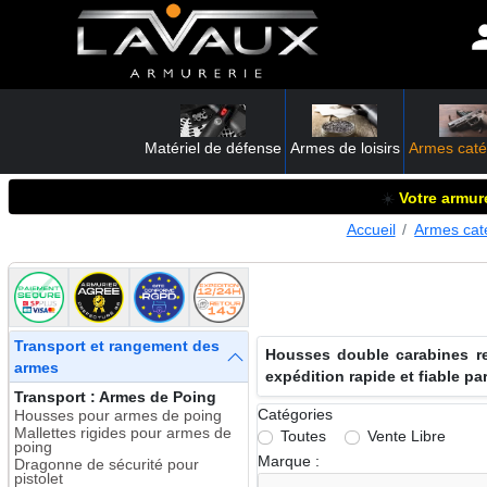
Matériel de défense
Armes de loisirs
Armes caté
☀️
Votre armure
Accueil
Armes cat
Transport et rangement des
Housses double carabines re
armes
expédition rapide et fiable p
Transport : Armes de Poing
Catégories
Housses pour armes de poing
Mallettes rigides pour armes de
Toutes
Vente Libre
poing
Marque :
Dragonne de sécurité pour
pistolet