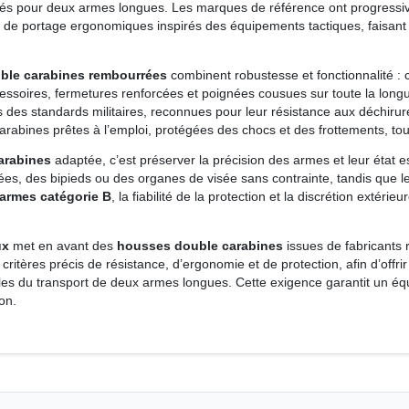
s pour deux armes longues. Les marques de référence ont progressiv
de portage ergonomiques inspirés des équipements tactiques, faisant 
ble carabines rembourrées
combinent robustesse et fonctionnalité :
ssoires, fermetures renforcées et poignées cousues sur toute la longu
 des standards militaires, reconnues pour leur résistance aux déchirures 
arabines prêtes à l’emploi, protégées des chocs et des frottements, tout
arabines
adaptée, c’est préserver la précision des armes et leur état 
ées, des bipieds ou des organes de visée sans contrainte, tandis que l
 armes catégorie B
, la fiabilité de la protection et la discrétion extéri
ux
met en avant des
housses double carabines
issues de fabricants 
tères précis de résistance, d’ergonomie et de protection, afin d’offrir 
lles du transport de deux armes longues. Cette exigence garantit un 
on.