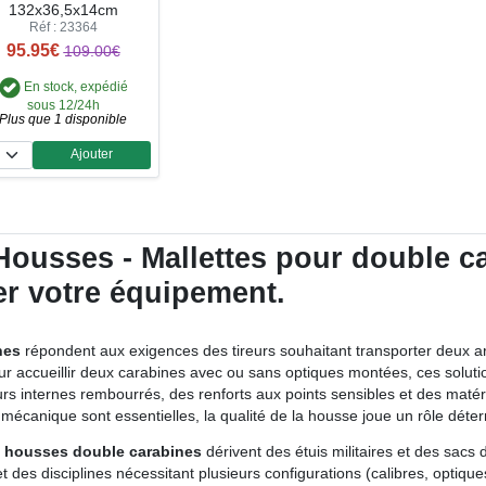
132x36,5x14cm
Réf : 23364
95.95€
109.00€
En stock, expédié
sous 12/24h
Plus que 1 disponible
Ajouter
Quantité
ousses - Mallettes pour double ca
ser votre équipement.
nes
répondent aux exigences des tireurs souhaitant transporter deux a
pour accueillir deux carabines avec ou sans optiques montées, ces solut
rs internes rembourrés, des renforts aux points sensibles et des matéri
ité mécanique sont essentielles, la qualité de la housse joue un rôle déte
s
housses double carabines
dérivent des étuis militaires et des sacs d
 et des disciplines nécessitant plusieurs configurations (calibres, optiq