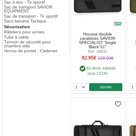
Sac à dos - Tir sportif
Sac de transport SAVIOR
EQUIPMENT
Sac de transport - Tir sportif
Sacs banane Tactique
Sécurisation
Râteliers pour armes
Housse double
Tube à sable
carabines SAVIOR
Témoin de sécurité pour
SPECIALIST Single
chambre vide
Black 51"
Verrou de pontet - Cadenas
Réf : 28832
92.95€
109.00€
En stock, expédié
sous 12/24h
Ajouter
Quantité