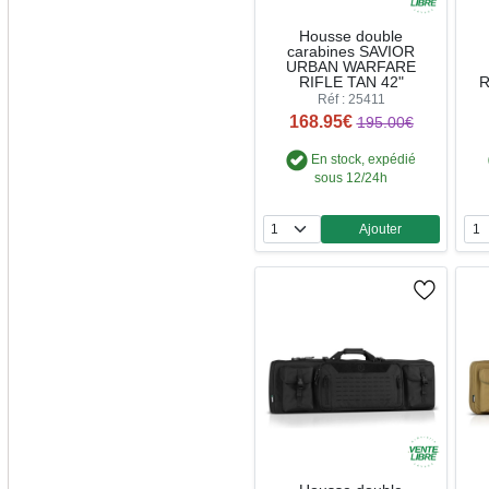
Housse double
carabines SAVIOR
URBAN WARFARE
RIFLE TAN 42"
R
Réf : 25411
168.95€
195.00€
En stock, expédié
sous 12/24h
Ajouter
Quantité