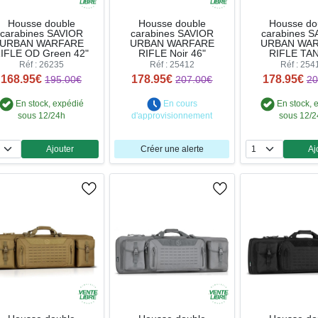
Housse double
Housse double
Housse do
carabines SAVIOR
carabines SAVIOR
carabines 
URBAN WARFARE
URBAN WARFARE
URBAN WA
IFLE OD Green 42"
RIFLE Noir 46"
RIFLE TAN
Réf : 26235
Réf : 25412
Réf : 254
168.95€
178.95€
178.95€
195.00€
207.00€
20
En stock, expédié
En cours
En stock, 
sous 12/24h
d'approvisionnement
sous 12/
Ajouter
Créer une alerte
Aj
Quantité
Qua