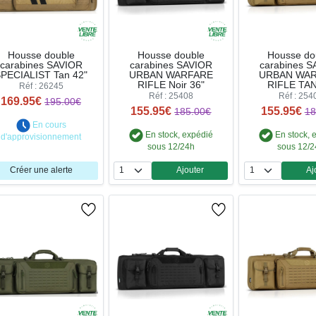
Housse double
Housse double
Housse do
carabines SAVIOR
carabines SAVIOR
carabines 
PECIALIST Tan 42"
URBAN WARFARE
URBAN WA
RIFLE Noir 36"
RIFLE TAN
Réf : 26245
Réf : 25408
Réf : 254
169.95€
195.00€
155.95€
155.95€
185.00€
18
En cours
En stock, expédié
En stock, 
d'approvisionnement
sous 12/24h
sous 12/
Créer une alerte
Ajouter
Aj
Quantité
Qua