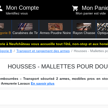
Mon Compte
Mon Pani
Identifiez vous
Mon panier est vide
gorie B
Carabines de Tir
Armes Poudre Noire
Rayon Chasse
Optiqu
rie à Neufchâteau vous accueille tout l'été, non-stop et aux horai
égorie B
Transport et rangement des armes
Housses - Mallettes p
HOUSSES - MALLETTES POUR DOU
mbourrées – Transport sécurisé 2 armes, modèles pros en stoc
ar Armurerie Lavaux
En savoir plus