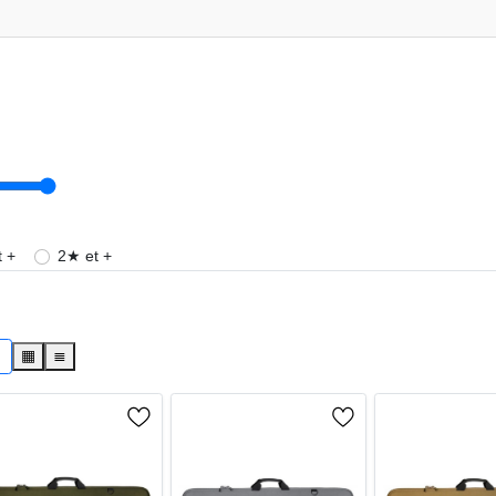
 +
2★ et +
s
▦
≣