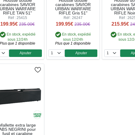
Housse double
Housse double
Housse do
carabines SAVIOR
carabines SAVIOR
carabines 
URBAN WARFARE
URBAN WARFARE
URBAN WA
RIFLE TAN 51"
RIFLE Gris 51"
RIFLE Noir
Réf : 25415
Réf : 26247
Réf : 262
199.95€
199.95€
215.95€
235.00€
235.00€
24
En stock, expédié
En stock, expédié
En stock, 
sous 12/24h
sous 12/24h
sous 12/
Plus que 1 disponible
Plus que 1 disponible
Ajouter
Ajouter
Aj
Quantité
Quantité
Qua
Mallette extra large
ABS NEGRINI pour
fusil et carabine