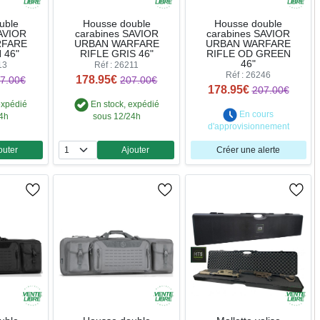
uble
Housse double
Housse double
SAVIOR
carabines SAVIOR
carabines SAVIOR
RFARE
URBAN WARFARE
URBAN WARFARE
 46"
RIFLE GRIS 46"
RIFLE OD GREEN
46"
13
Réf : 26211
Réf : 26246
178.95€
7.00€
207.00€
178.95€
207.00€
expédié
En stock, expédié
En cours
24h
sous 12/24h
d'approvisionnement
outer
Ajouter
Créer une alerte
ntité
Quantité