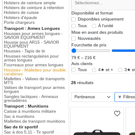
Holsters de ceinture simple
Holsters de ceinture à rétention
Holsters de cuisse
Disponibilité et format
Holsters d'épaule
Disponibles uniquement
Porte chargeurs
Tous
À l’unité
Transport : Armes Longues
Mise en avant des produits
Housses pour armes longues -
SAVIOR EQUIPMENT
Nouveautés
Housse pour AR15 - SAVIOR
Fourchette de prix
EQUIPMENT
Housses - Tapis de tir
Housses rectangulaires pour
79 € – 216 €
armes longues
Avis clients
Fourreaux pour armes longues
Tous
4★ et +
3★ et
Housses - Mallettes pour double
carabines
Mallettes - Valises de transports
MTS
26
résultats
Valises de transport pour armes
longues
Sangles tactiques - Anneaux
🔽 Filtre
grenadières
Transport : Munitions
Caisse à munitions militaire
Sac à munitions
Mallettes de transport munitions
Sac de tir sportif
Sac à dos 5.11 - Tir sportif