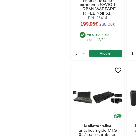
Housse double
carabines SAVIOR
URBAN WARFARE
RIFLE Noir 51"
Réf : 25414
199.95€
235.00€
En stock, expédié
sous 12/24h
Ajouter
Quantité
Mallette valise
antichoc rigide MTS
937 pour carabines