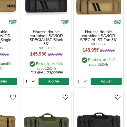
uble
Housse double
Housse double
SAVIOR
carabines SAVIOR
carabines SAVIOR
Single
SPECIALIST Black
SPECIALIST Tan 36"
"
36"
Réf : 26270
35
Réf : 31563
145.95€
168.00€
145.95€
9.00€
168.00€
En stock, expédié
expédié
En stock, expédié
sous 12/24h
24h
sous 12/24h
Plus que 1 disponible
outer
Ajouter
Ajouter
ntité
Quantité
Quantité