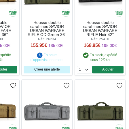
uble
Housse double
Housse double
SAVIOR
carabines SAVIOR
carabines SAVIOR
RFARE
URBAN WARFARE
URBAN WARFARE
 36"
RIFLE OD Green 36"
RIFLE Noir 42"
09
Réf : 26234
Réf : 25410
155.95€
168.95€
5.00€
185.00€
195.00€
expédié
En cours
En stock, expédié
24h
d'approvisionnement
sous 12/24h
outer
Créer une alerte
Ajouter
ntité
Quantité