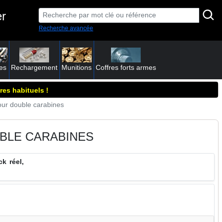
er
Recherche avancée
es
Rechargement
Munitions
Coffres forts armes
res habituels !
our double carabines
BLE CARABINES
k réel,