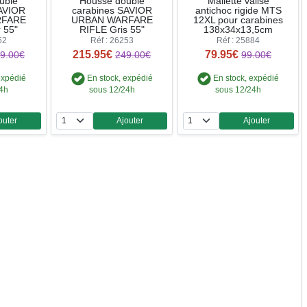
uble
Housse double
Mallette valise
SAVIOR
carabines SAVIOR
antichoc rigide MTS
RFARE
URBAN WARFARE
12XL pour carabines
 55"
RIFLE Gris 55"
138x34x13,5cm
52
Réf : 26253
Réf : 25884
215.95€
79.95€
9.00€
249.00€
99.00€
expédié
En stock, expédié
En stock, expédié
24h
sous 12/24h
sous 12/24h
outer
Ajouter
Ajouter
ntité
Quantité
Quantité