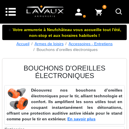
articles dans le panier
0
mon compte
☀️
Votre armurerie à Neufchâteau vous accueille tout l'été,
non-stop et aux horaires habituels !
Accueil
Armes de loisirs
Accessoires - Entretiens
Bouchons d'oreilles électroniques
BOUCHONS D'OREILLES
ÉLECTRONIQUES
Découvrez nos bouchons d’oreilles
électroniques pour le tir, alliant technologie et
confort. Ils amplifient les sons utiles tout en
coupant instantanément les détonations,
offrant une protection auditive active idéale pour le stand
comme pour le tir en extérieur.
En savoir plus