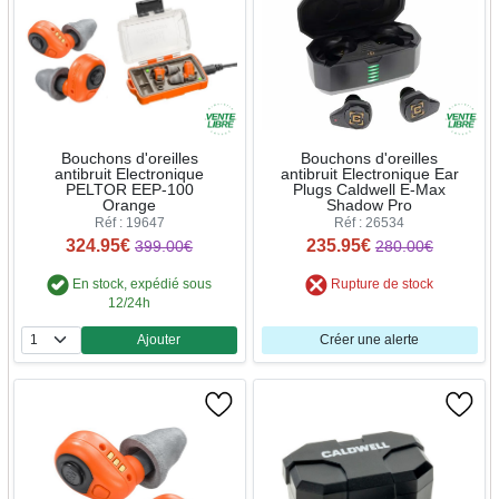
Bouchons d'oreilles
Bouchons d'oreilles
antibruit Electronique
antibruit Electronique Ear
PELTOR EEP-100
Plugs Caldwell E-Max
Orange
Shadow Pro
Réf : 19647
Réf : 26534
324.95€
235.95€
399.00€
280.00€
En stock, expédié sous
Rupture de stock
12/24h
Ajouter
Créer une alerte
Quantité