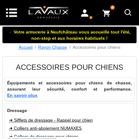
articles dans le panier
0
mon compte
☀️
Votre armurerie à Neufchâteau vous accueille tout l'été,
non-stop et aux horaires habituels !
Accueil
Rayon Chasse
Accessoires pour chiens
ACCESSOIRES POUR CHIENS
Équipements et accessoires pour chiens de chasse,
assurant leur sécurité, confort et performance.
En savoir plus
Dressage
➜ Sifflets de dressage - Rappel pour chien
➜ Colliers anti-aboiement NUMAXES
➜ Colliers de dressage pour chiens