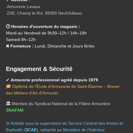
Armurerie Lavaux
ZAE, Champ le Roi, 88300 Neufchâteau
🕑 Horaires d'ouverture du magasin :
Mardi au Vendredi de 9h30–12h / 14h–18h
Samedi 8h–12h
❌ Fermeture :
Lundi, Dimanche et Jours fériés
Engagement & Sécurité
✔
Armurerie professionnel agréé depuis 1979
🎓
Diplômé de l’École d’Armurerie de Saint-Étienne – Brevet
des Métiers d’Art d’Armurier
🏛️
Membre du Syndicat National de la Filière Armurière
SNAFAM
⚖️ A
ctivité sous la supervision du Service Central des Armes et
Explosifs (
SCAE
), rattaché au Ministère de l’Intérieur.