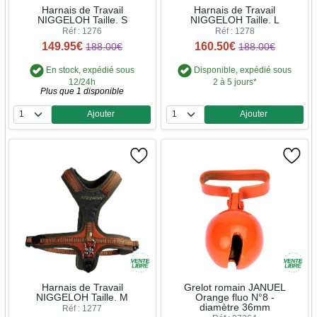
Harnais de Travail
Harnais de Travail
NIGGELOH Taille. S
NIGGELOH Taille. L
Réf : 1276
Réf : 1278
149.95€
160.50€
188.00€
188.00€
En stock, expédié sous
Disponible, expédié sous
12/24h
2 à 5 jours*
Plus que 1 disponible
Ajouter
Ajouter
Quantité
Quantité
Harnais de Travail
Grelot romain JANUEL
NIGGELOH Taille. M
Orange fluo N°8 -
diamètre 36mm
Réf : 1277