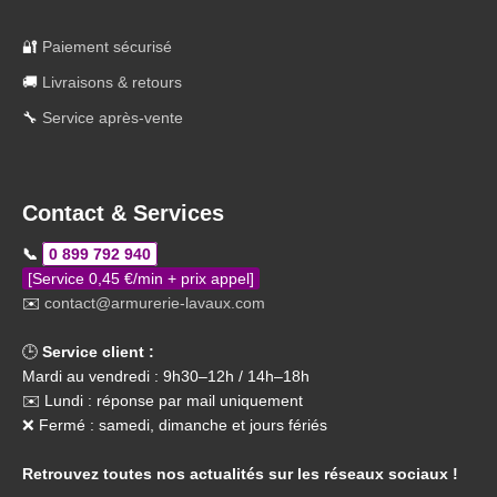
🔐
Paiement sécurisé
🚚
Livraisons & retours
🔧
Service après-vente
Contact & Services
📞
0 899 792 940
[Service 0,45 €/min + prix appel]
✉️
contact@armurerie-lavaux.com
🕒
Service client :
Mardi au vendredi : 9h30–12h / 14h–18h
✉️ Lundi : réponse par mail uniquement
❌ Fermé : samedi, dimanche et jours fériés
Retrouvez toutes nos actualités sur les réseaux sociaux !