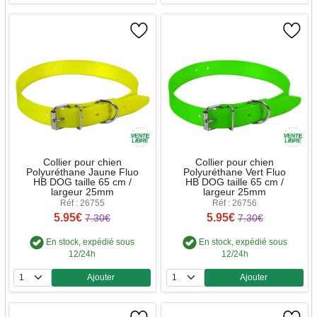
Collier pour chien
Collier pour chien
Polyuréthane Jaune Fluo
Polyuréthane Vert Fluo
HB DOG taille 65 cm /
HB DOG taille 65 cm /
largeur 25mm
largeur 25mm
Réf : 26755
Réf : 26756
5.95€
5.95€
7.30€
7.30€
En stock, expédié sous
En stock, expédié sous
12/24h
12/24h
Ajouter
Ajouter
Quantité
Quantité