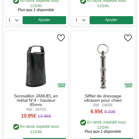
En stock, expédié sous
En stock, expédié sous
12/24h
12/24h
Plus que 1 disponible
Ajouter
Ajouter
Quantité
Quantité
Sonnaillon JANUEL en
Sifflet de dressage
métal N°4 - hauteur
ultrason pour chien
85mm
Réf : 29606
Réf : 28703
6.95€
9.00€
10.95€
13.95€
En stock, expédié sous
En stock, expédié sous
12/24h
Plus que 1 disponible
12/24h