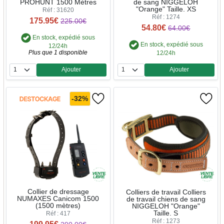
PROHUNT 1500 Mètres
de sang NIGGELOH
"Orange" Taille. XS
Réf : 31620
Réf : 1274
175.95€
225.00€
54.80€
64.00€
En stock, expédié sous
En stock, expédié sous
12/24h
Plus que 1 disponible
12/24h
Ajouter
Ajouter
Quantité
Quantité
-32%
Collier de dressage
Colliers de travail Colliers
NUMAXES Canicom 1500
de travail chiens de sang
(1500 mètres)
NIGGELOH "Orange"
Taille. S
Réf : 417
Réf : 1273
199.95€