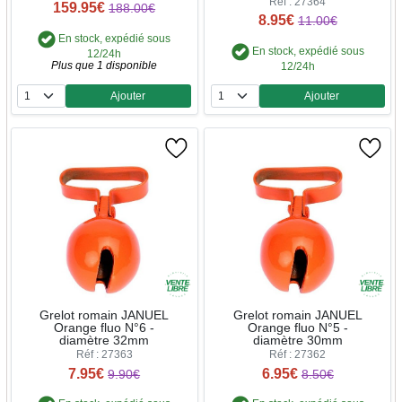
Réf : 27364
159.95€
188.00€
8.95€
11.00€
En stock, expédié sous
En stock, expédié sous
12/24h
Plus que 1 disponible
12/24h
Ajouter
Ajouter
Quantité
Quantité
Grelot romain JANUEL
Grelot romain JANUEL
Orange fluo N°6 -
Orange fluo N°5 -
diamètre 32mm
diamètre 30mm
Réf : 27363
Réf : 27362
7.95€
6.95€
9.90€
8.50€