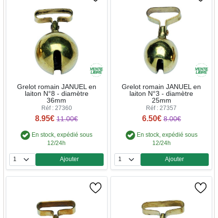
Grelot romain JANUEL en
Grelot romain JANUEL en
laiton N°8 - diamètre
laiton N°3 - diamètre
36mm
25mm
Réf : 27360
Réf : 27357
8.95€
6.50€
11.00€
8.00€
En stock, expédié sous
En stock, expédié sous
12/24h
12/24h
Ajouter
Ajouter
Quantité
Quantité