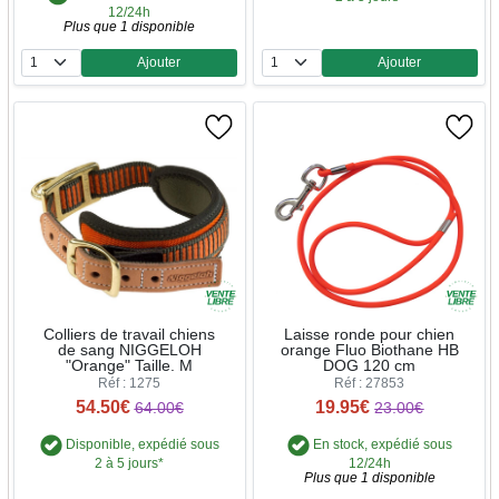
12/24h
Plus que 1 disponible
Ajouter
Ajouter
Quantité
Quantité
Colliers de travail chiens
Laisse ronde pour chien
de sang NIGGELOH
orange Fluo Biothane HB
"Orange" Taille. M
DOG 120 cm
Réf : 1275
Réf : 27853
54.50€
19.95€
64.00€
23.00€
Disponible, expédié sous
En stock, expédié sous
2 à 5 jours*
12/24h
Plus que 1 disponible