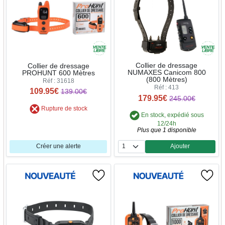
Collier de dressage
Collier de dressage
NUMAXES Canicom 800
PROHUNT 600 Mètres
(800 Mètres)
Réf : 31618
Réf : 413
109.95€
139.00€
179.95€
245.00€
Rupture de stock
En stock, expédié sous
12/24h
Plus que 1 disponible
Créer une alerte
Ajouter
Quantité