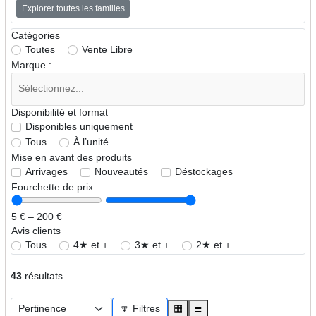
Explorer toutes les familles
➜ Harnais de travail pour chien de chasse
Colliers et laisses
Catégories
Toutes
Vente Libre
➜ Colliers de travail pour chiens de sang
Marque :
➜ Colliers pour chiens de chasse
➜ Grelots pour chiens de chasse
Disponibilité et format
➜ Laisses pour chiens de chasse
Disponibles uniquement
Tous
À l’unité
Mise en avant des produits
Arrivages
Nouveautés
Déstockages
Fourchette de prix
5 € – 200 €
Avis clients
Tous
4★ et +
3★ et +
2★ et +
43
résultats
🔽 Filtres
▦
≣