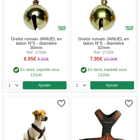
Grelot romain JANUEL en
Grelot romain JANUEL en
laiton N°5 - diamètre
laiton N°6 - diamètre
30mm
32mm
Réf : 27358
Réf : 27359
6.95€
7.95€
8.50€
10.00€
En stock, expédié sous
En stock, expédié sous
12/24h
12/24h
Ajouter
Ajouter
Quantité
Quantité