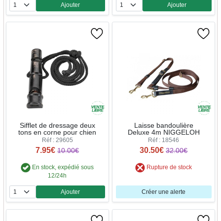
Ajouter
Ajouter
Quantité
Quantité
Sifflet de dressage deux
Laisse bandoulière
tons en corne pour chien
Deluxe 4m NIGGELOH
Réf : 29605
Réf : 18546
7.95€
30.50€
10.00€
32.00€
En stock, expédié sous
Rupture de stock
12/24h
Ajouter
Créer une alerte
Quantité