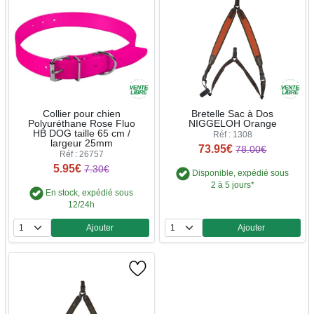
Collier pour chien
Bretelle Sac à Dos
Polyuréthane Rose Fluo
NIGGELOH Orange
HB DOG taille 65 cm /
Réf : 1308
largeur 25mm
73.95€
78.00€
Réf : 26757
5.95€
7.30€
Disponible, expédié sous
2 à 5 jours*
En stock, expédié sous
12/24h
Ajouter
Ajouter
Quantité
Quantité