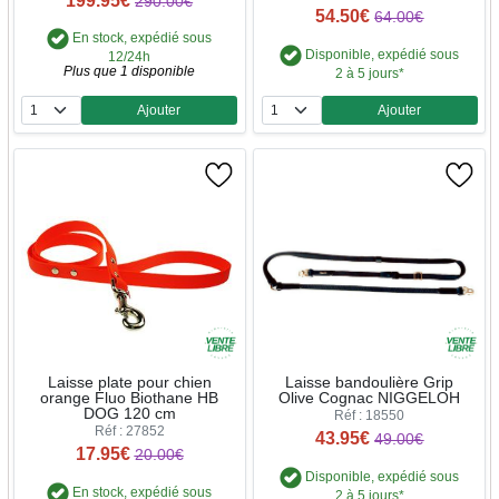
290.00€
54.50€
64.00€
En stock, expédié sous
Disponible, expédié sous
12/24h
Plus que 1 disponible
2 à 5 jours*
Ajouter
Ajouter
Quantité
Quantité
Laisse plate pour chien
Laisse bandoulière Grip
orange Fluo Biothane HB
Olive Cognac NIGGELOH
DOG 120 cm
Réf : 18550
Réf : 27852
43.95€
49.00€
17.95€
20.00€
Disponible, expédié sous
En stock, expédié sous
2 à 5 jours*