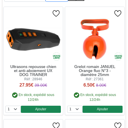
Ultrasons repousse chien
Grelot romain JANUEL
et anti-aboiement UX
Orange fluo N°3 -
DOG TRAINER
diamètre 25mm
Réf : 28946
Réf : 27361
27.95€
6.50€
39.00€
8.00€
En stock, expédié sous
En stock, expédié sous
12/24h
12/24h
Ajouter
Ajouter
Quantité
Quantité