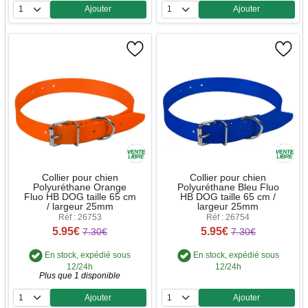
Ajouter
Ajouter
Quantité
Quantité
Collier pour chien
Collier pour chien
Polyuréthane Orange
Polyuréthane Bleu Fluo
Fluo HB DOG taille 65 cm
HB DOG taille 65 cm /
/ largeur 25mm
largeur 25mm
Réf : 26753
Réf : 26754
5.95€
5.95€
7.30€
7.30€
En stock, expédié sous
En stock, expédié sous
12/24h
12/24h
Plus que 1 disponible
Ajouter
Ajouter
Quantité
Quantité