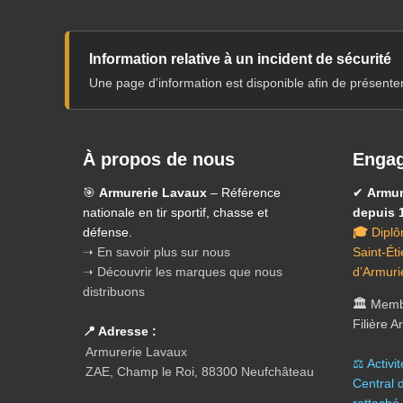
Information relative à un incident de sécurité
Une page d'information est disponible afin de présente
À propos de nous
Engag
🎯
Armurerie Lavaux
– Référence
✔
Armur
nationale en tir sportif, chasse et
depuis 
défense.
🎓
Diplô
➝ En savoir plus sur nous
Saint-Ét
➝ Découvrir les marques que nous
d’Armuri
distribuons
🏛️
Membr
Filière 
📍 Adresse :
Armurerie Lavaux
⚖️ A
ctivi
ZAE, Champ le Roi, 88300 Neufchâteau
Central 