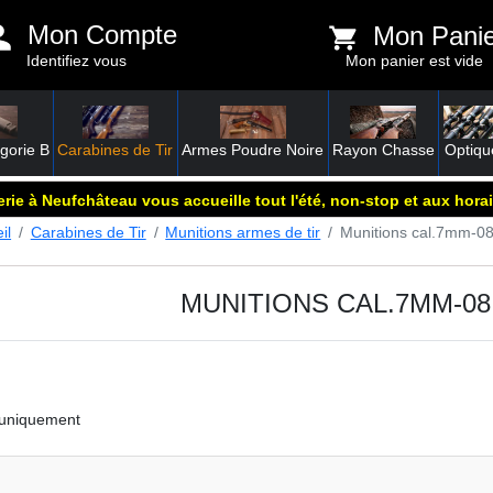
Mon Compte
Mon Pani
Identifiez vous
Mon panier est vide
gorie B
Carabines de Tir
Armes Poudre Noire
Rayon Chasse
Optiqu
rie à Neufchâteau vous accueille tout l'été, non-stop et aux horai
il
Carabines de Tir
Munitions armes de tir
Munitions cal.7mm-0
MUNITIONS CAL.7MM-0
 uniquement