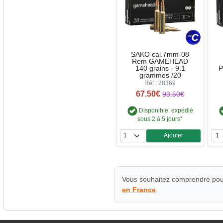
SAKO cal.7mm-08
Rem GAMEHEAD
140 grains - 9.1
P
grammes /20
Réf : 28369
67.50€
93.50€
Disponible, expédié
sous 2 à 5 jours*
Ajouter
Quantité
Vous souhaitez comprendre pour
en France
.