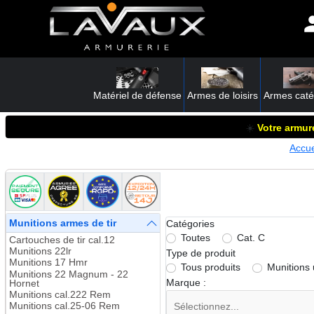
Matériel de défense
Armes de loisirs
Armes caté
☀️
Votre armure
Accue
Munitions armes de tir
Catégories
Toutes
Cat. C
Cartouches de tir cal.12
Munitions 22lr
Type de produit
Munitions 17 Hmr
Tous produits
Munitions
Munitions 22 Magnum - 22
Marque :
Hornet
Munitions cal.222 Rem
Munitions cal.25-06 Rem