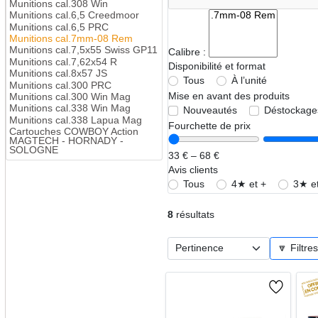
Munitions cal.308 Win
Munitions cal.6,5 Creedmoor
Munitions cal.6,5 PRC
Munitions cal.7mm-08 Rem
Munitions cal.7,5x55 Swiss GP11
Calibre :
Munitions cal.7,62x54 R
Disponibilité et format
Munitions cal.8x57 JS
Tous
À l’unité
Munitions cal.300 PRC
Mise en avant des produits
Munitions cal.300 Win Mag
Munitions cal.338 Win Mag
Nouveautés
Déstockage
Munitions cal.338 Lapua Mag
Fourchette de prix
Cartouches COWBOY Action
MAGTECH - HORNADY -
SOLOGNE
33 € – 68 €
Avis clients
Tous
4★ et +
3★ et
8
résultats
🔽 Filtre