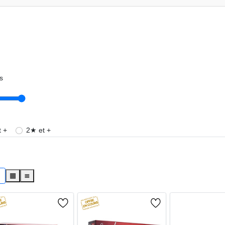
s
 +
2★ et +
s
▦
≣