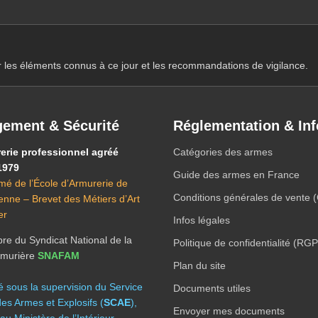
r les éléments connus à ce jour et les recommandations de vigilance.
ement & Sécurité
Réglementation & Inf
erie professionnel agréé
Catégories des armes
1979
Guide des armes en France
mé de l’École d’Armurerie de
Conditions générales de vente 
ienne – Brevet des Métiers d’Art
er
Infos légales
e du Syndicat National de la
Politique de confidentialité (RG
Armurière
SNAFAM
Plan du site
té sous la supervision du Service
Documents utiles
des Armes et Explosifs (
SCAE
),
Envoyer mes documents