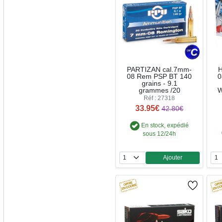
PARTIZAN cal.7mm-
08 Rem PSP BT 140
0
grains - 9.1
grammes /20
W
Réf : 27318
33.95€
42.80€
En stock, expédié
sous 12/24h
Ajouter
Quantité