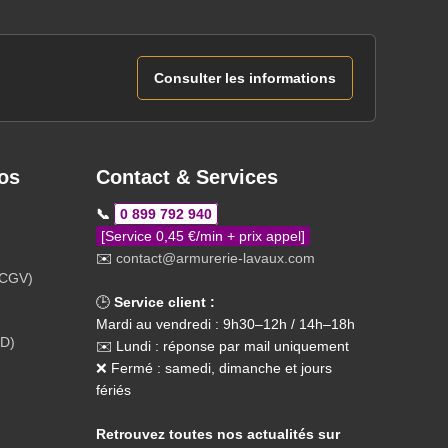
Consulter les informations
os
Contact & Services
📞
0 899 792 940
[Service 0,45 €/min + prix appel]
✉️
contact@armurerie-lavaux.com
(CGV)
🕒
Service client :
Mardi au vendredi : 9h30–12h / 14h–18h
PD)
✉️ Lundi : réponse par mail uniquement
❌ Fermé : samedi, dimanche et jours
fériés
Retrouvez toutes nos actualités sur