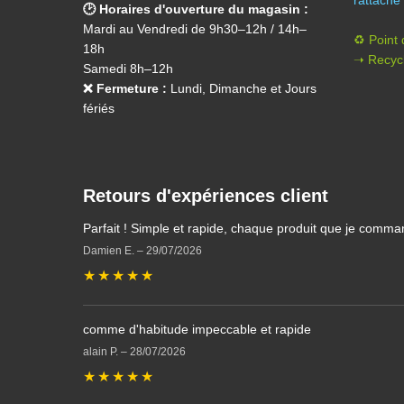
rattaché 
🕑 Horaires d'ouverture du magasin :
Mardi au Vendredi de 9h30–12h / 14h–
♻️ Point
18h
➝ Recycl
Samedi 8h–12h
❌ Fermeture :
Lundi, Dimanche et Jours
fériés
Retours d'expériences client
Parfait ! Simple et rapide, chaque produit que je comma
Damien E.
–
29/07/2026
★
★
★
★
★
comme d'habitude impeccable et rapide
alain P.
–
28/07/2026
★
★
★
★
★