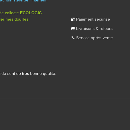
au Ministère de l’Intérieur.
 de collecte
ECOLOGIC
er mes douilles
🔐
Paiement sécurisé
🚚
Livraisons & retours
🔧
Service après-vente
nde sont de très bonne qualité.