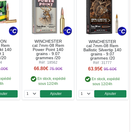
TON
WINCHESTER
WINCHESTER
8 Rem
cal.7mm-08 Rem
cal.7mm-08 Rem
kt 140
Power Point 140
Ballistic Silvertip 140
9.1
grains - 9.07
grains - 9.07
/20
grammes /20
grammes /20
24
Réf : 18562
Réf : 31777
66.80€
63.95€
.00€
75.90€
95.60€
expédié
En stock, expédié
En stock, expédié
24h
sous 12/24h
sous 12/24h
outer
Ajouter
Ajouter
ntité
Quantité
Quantité