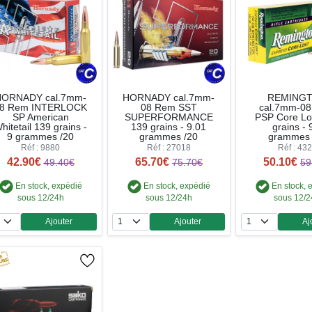
HORNADY cal.7mm-
HORNADY cal.7mm-
REMING
8 Rem INTERLOCK
08 Rem SST
cal.7mm-0
SP American
SUPERFORMANCE
PSP Core Lo
hitetail 139 grains -
139 grains - 9.01
grains - 
9 grammes /20
grammes /20
grammes 
Réf : 9880
Réf : 27018
Réf : 43
42.90€
65.70€
50.10€
49.40€
75.70€
59
En stock, expédié
En stock, expédié
En stock, 
sous 12/24h
sous 12/24h
sous 12/
Ajouter
Ajouter
Aj
Quantité
Quantité
Qua