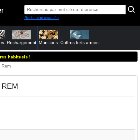
er
Recherche avancée
es
Rechargement
Munitions
Coffres forts armes
res habituels !
8 Rem
8 REM