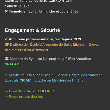
Mardi au Vendredi de 9h30–12h / 14h–18h
Samedi 8h–12h
❌ Fermeture :
Lundi, Dimanche et Jours fériés
Engagement & Sécurité
✔
Armurerie professionnel agréé depuis 1979
🎓
Diplômé de l’École d’Armurerie de Saint-Étienne – Brevet
des Métiers d’Art d’Armurier
🏛️
Membre du Syndicat National de la Filière Armurière
SNAFAM
⚖️ A
ctivité sous la supervision du Service Central des Armes et
Explosifs (
SCAE
), rattaché au Ministère de l’Intérieur.
♻️ Point de collecte
ECOLOGIC
➝ Recycler mes douilles