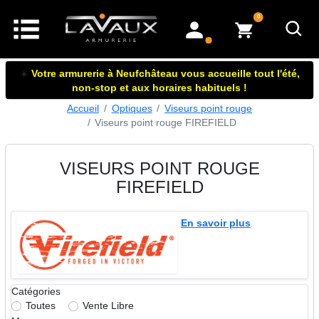
articles dans le panier
0
mon compte
☀️
Votre armurerie à Neufchâteau vous accueille tout l'été,
non-stop et aux horaires habituels !
Accueil
Optiques
Viseurs point rouge
Viseurs point rouge FIREFIELD
VISEURS POINT ROUGE
FIREFIELD
En savoir plus
Catégories
Toutes
Vente Libre