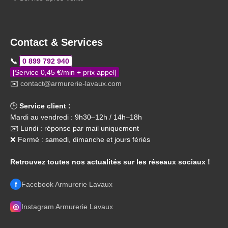
Contact & Services
📞
0 899 792 940
[Service 0,45 €/min + prix appel]
✉️
contact@armurerie-lavaux.com
🕒
Service client :
Mardi au vendredi : 9h30–12h / 14h–18h
✉️ Lundi : réponse par mail uniquement
❌ Fermé : samedi, dimanche et jours fériés
Retrouvez toutes nos actualités sur les réseaux sociaux !
f
Facebook Armurerie Lavaux
◎
Instagram Armurerie Lavaux