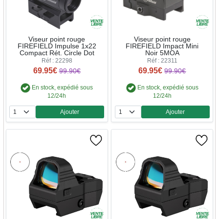
Viseur point rouge
Viseur point rouge
FIREFIELD Impulse 1x22
FIREFIELD Impact Mini
Compact Rét. Circle Dot
Noir 5MOA
Réf : 22298
Réf : 22311
69.95€
69.95€
99.90€
99.90€
En stock, expédié sous
En stock, expédié sous
12/24h
12/24h
Ajouter
Ajouter
Quantité
Quantité