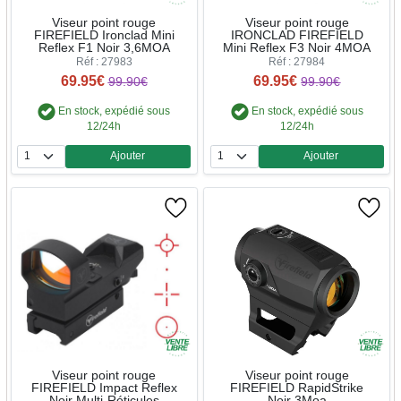
Viseur point rouge
Viseur point rouge
FIREFIELD Ironclad Mini
IRONCLAD FIREFIELD
Reflex F1 Noir 3,6MOA
Mini Reflex F3 Noir 4MOA
Réf : 27983
Réf : 27984
69.95€
69.95€
99.90€
99.90€
En stock, expédié sous
En stock, expédié sous
12/24h
12/24h
Ajouter
Ajouter
Quantité
Quantité
Viseur point rouge
Viseur point rouge
FIREFIELD Impact Reflex
FIREFIELD RapidStrike
Noir Multi-Réticules
Noir 3Moa