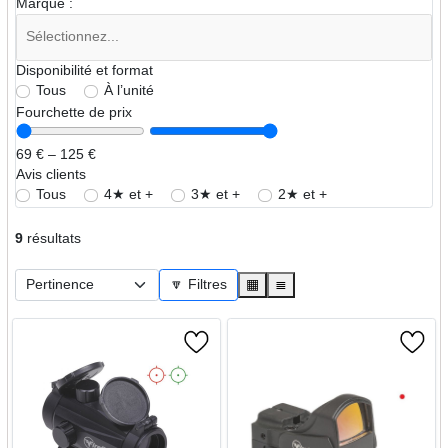
Marque :
Disponibilité et format
Tous
À l’unité
Fourchette de prix
69 € – 125 €
Avis clients
Tous
4★ et +
3★ et +
2★ et +
9
résultats
🔽 Filtres
▦
≣