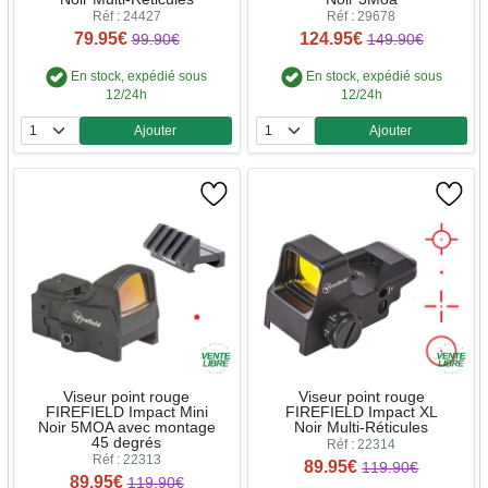
Réf : 24427
Réf : 29678
79.95€
124.95€
99.90€
149.90€
En stock, expédié sous
En stock, expédié sous
12/24h
12/24h
Ajouter
Ajouter
Quantité
Quantité
Viseur point rouge
Viseur point rouge
FIREFIELD Impact Mini
FIREFIELD Impact XL
Noir 5MOA avec montage
Noir Multi-Réticules
45 degrés
Réf : 22314
Réf : 22313
89.95€
119.90€
89.95€
119.90€