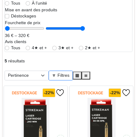
Tous
À l’unité
Mise en avant des produits
Déstockages
Fourchette de prix
36 € – 320 €
Avis clients
Tous
4★ et +
3★ et +
2★ et +
5
résultats
🔽 Filtres
▦
≣
-22%
-22%