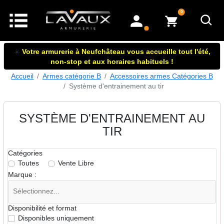
articles dans le panier
0
mon compte
☀️
Votre armurerie à Neufchâteau vous accueille tout l'été,
non-stop et aux horaires habituels !
Accueil
Armes catégorie B
Accessoires armes Catégories B
Système d'entrainement au tir
SYSTÈME D'ENTRAINEMENT AU
TIR
Catégories
Toutes
Vente Libre
Marque :
Disponibilité et format
Disponibles uniquement