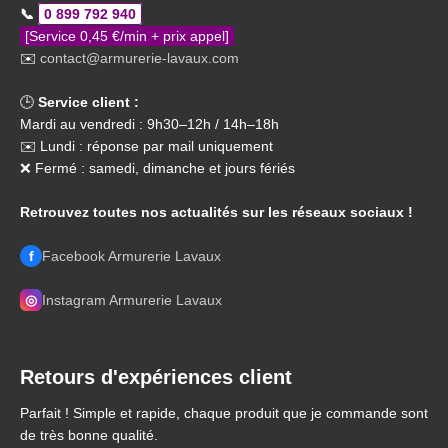
📞
0 899 792 940
[Service 0,45 €/min + prix appel]
✉️
contact@armurerie-lavaux.com
🕒
Service client :
Mardi au vendredi : 9h30–12h / 14h–18h
✉️ Lundi : réponse par mail uniquement
❌ Fermé : samedi, dimanche et jours fériés
Retrouvez toutes nos actualités sur les réseaux sociaux !
f
Facebook Armurerie Lavaux
◎
Instagram Armurerie Lavaux
Retours d'expériences client
Parfait ! Simple et rapide, chaque produit que je commande sont
de très bonne qualité.