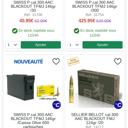
SWISS P cal.300 AAC
SWISS P cal.300 AAC
BLACKOUT TFMJ 146gr
BLACKOUT TFMJ 146gr
/30
/300
Réf : 31706
Réf : 31754
45.95€
425.95€
52.00€
520.00€
En stock, expédié sous
En stock, expédié sous
12/24h
12/24h
Ajouter
Ajouter
Quantité
Quantité
SWISS P cal.300 AAC
SELLIER BELLOT cal.300
BLACKOUT TFMJ 146gr
AAC BLACKOUT FMJ
/Caisse Olive 600
124gr /20
cartouches
Réf : 14717