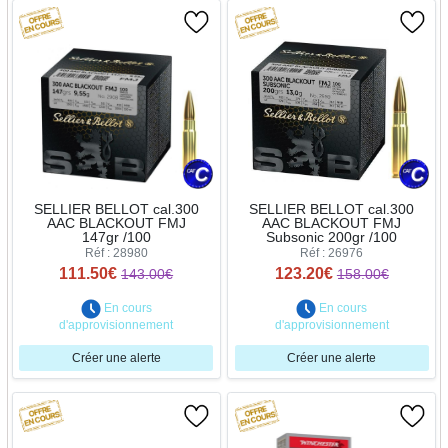
SELLIER BELLOT cal.300
SELLIER BELLOT cal.300
AAC BLACKOUT FMJ
AAC BLACKOUT FMJ
147gr /100
Subsonic 200gr /100
Réf : 28980
Réf : 26976
111.50€
123.20€
143.00€
158.00€
En cours
En cours
d'approvisionnement
d'approvisionnement
Créer une alerte
Créer une alerte