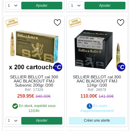
Ajouter
Ajouter
Quantité
Quantité
SELLIER BELLOT cal.300
SELLIER BELLOT cal.300
AAC BLACKOUT FMJ
AAC BLACKOUT FMJ
Subsonic 200gr /200
124gr /100
Réf : 17326
Réf : 28979
259.95€
110.00€
340.00€
141.00€
En stock, expédié sous
En cours
12/24h
d'approvisionnement
Ajouter
Créer une alerte
Quantité