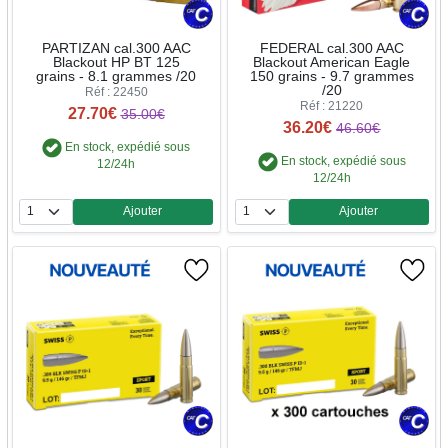
PARTIZAN cal.300 AAC
FEDERAL cal.300 AAC
Blackout HP BT 125
Blackout American Eagle
grains - 8.1 grammes /20
150 grains - 9.7 grammes
/20
Réf : 22450
Réf : 21220
27.70€
35.00€
36.20€
46.60€
En stock, expédié sous
En stock, expédié sous
12/24h
12/24h
Ajouter
Ajouter
Quantité
Quantité