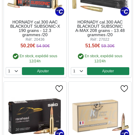
HORNADY cal.300 AAC
HORNADY cal.300 AAC
BLACKOUT SUBSONIC-X
BLACKOUT SUBSONIC
190 grains - 12.3
A-MAX 208 grains - 13.48
grammes /20
grammes /20
Réf : 20436
Réf : 27022
50.20€
51.50€
54.90€
59.30€
En stock, expédié sous
En stock, expédié sous
12/24h
12/24h
Ajouter
Ajouter
Quantité
Quantité