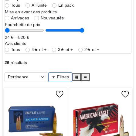
Tous
À l’unité
En pack
Mise en avant des produits
Arrivages
Nouveautés
Fourchette de prix
24 € – 820 €
Avis clients
Tous
4★ et +
3★ et +
2★ et +
26
résultats
🔽 Filtres
▦
≣