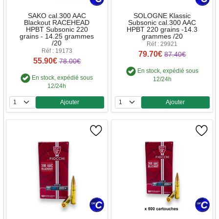
SAKO cal.300 AAC
SOLOGNE Klassic
Blackout RACEHEAD
Subsonic cal.300 AAC
HPBT Subsonic 220
HPBT 220 grains -14.3
grains - 14.25 grammes
grammes /20
/20
Réf : 29921
Réf : 19173
79.70€
87.40€
55.90€
78.00€
En stock, expédié sous
En stock, expédié sous
12/24h
12/24h
Ajouter
Ajouter
Quantité
Quantité