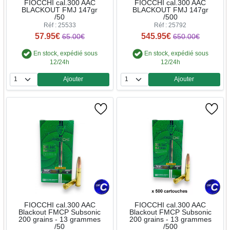
FIOCCHI cal.300 AAC
FIOCCHI cal.300 AAC
BLACKOUT FMJ 147gr
BLACKOUT FMJ 147gr
/50
/500
Réf : 25533
Réf : 25792
57.95€
545.95€
65.00€
650.00€
En stock, expédié sous
En stock, expédié sous
12/24h
12/24h
Ajouter
Ajouter
Quantité
Quantité
FIOCCHI cal.300 AAC
FIOCCHI cal.300 AAC
Blackout FMCP Subsonic
Blackout FMCP Subsonic
200 grains - 13 grammes
200 grains - 13 grammes
/50
/500