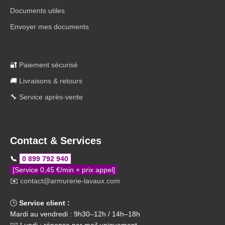
Documents utiles
Envoyer mes documents
🔐
Paiement sécurisé
🚚
Livraisons & retours
🔧
Service après-vente
Contact & Services
📞
0 899 792 940
[Service 0,45 €/min + prix appel]
✉️
contact@armurerie-lavaux.com
🕒
Service client :
Mardi au vendredi : 9h30–12h / 14h–18h