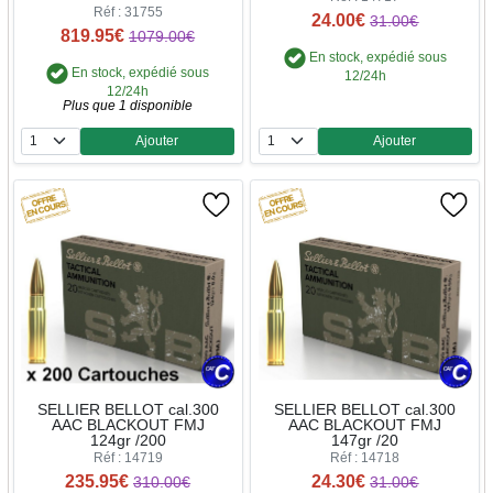
Réf : 31755
24.00€
31.00€
819.95€
1079.00€
En stock, expédié sous
En stock, expédié sous
12/24h
12/24h
Plus que 1 disponible
Ajouter
Ajouter
Quantité
Quantité
SELLIER BELLOT cal.300
SELLIER BELLOT cal.300
AAC BLACKOUT FMJ
AAC BLACKOUT FMJ
124gr /200
147gr /20
Réf : 14719
Réf : 14718
235.95€
24.30€
310.00€
31.00€