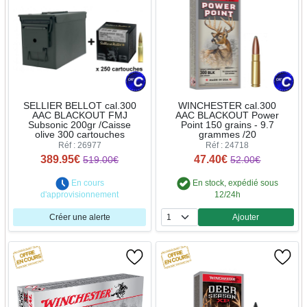
SELLIER BELLOT cal.300
WINCHESTER cal.300
AAC BLACKOUT FMJ
AAC BLACKOUT Power
Subsonic 200gr /Caisse
Point 150 grains - 9.7
olive 300 cartouches
grammes /20
Réf : 26977
Réf : 24718
389.95€
47.40€
519.00€
52.00€
En cours
En stock, expédié sous
d'approvisionnement
12/24h
Créer une alerte
Ajouter
Quantité