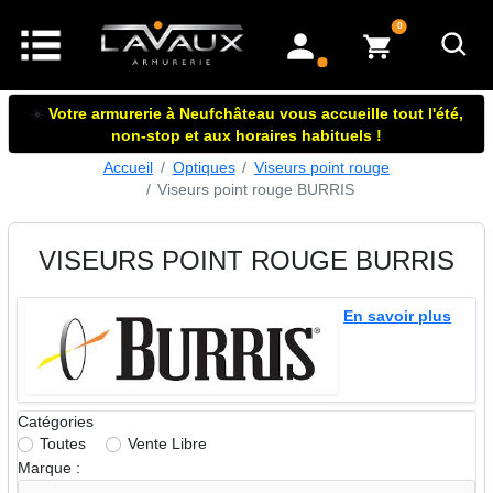
articles dans le panier
0
mon compte
☀️
Votre armurerie à Neufchâteau vous accueille tout l'été,
non-stop et aux horaires habituels !
Accueil
Optiques
Viseurs point rouge
Viseurs point rouge BURRIS
VISEURS POINT ROUGE BURRIS
En savoir plus
Catégories
Toutes
Vente Libre
Marque :