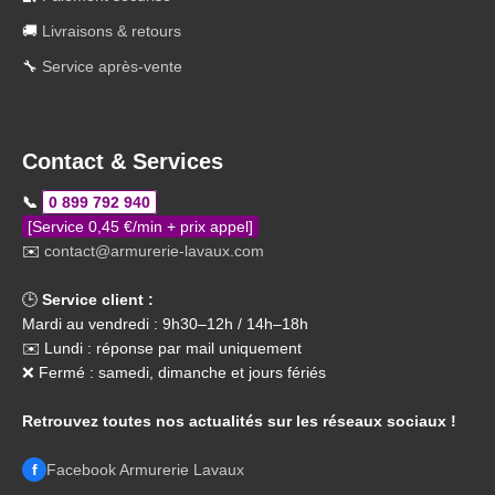
🚚
Livraisons & retours
🔧
Service après-vente
Contact & Services
📞
0 899 792 940
[Service 0,45 €/min + prix appel]
✉️
contact@armurerie-lavaux.com
🕒
Service client :
Mardi au vendredi : 9h30–12h / 14h–18h
✉️ Lundi : réponse par mail uniquement
❌ Fermé : samedi, dimanche et jours fériés
Retrouvez toutes nos actualités sur les réseaux sociaux !
f
Facebook Armurerie Lavaux