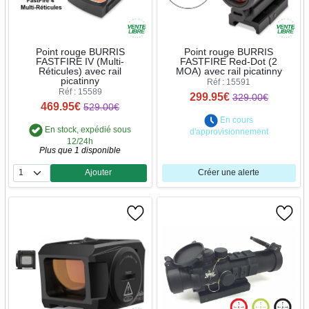
Point rouge BURRIS
Point rouge BURRIS
FASTFIRE IV (Multi-
FASTFIRE Red-Dot (2
Réticules) avec rail
MOA) avec rail picatinny
picatinny
Réf : 15591
Réf : 15589
299.95€
329.00€
469.95€
529.00€
En cours
En stock, expédié sous
d'approvisionnement
12/24h
Plus que 1 disponible
Ajouter
Créer une alerte
Quantité