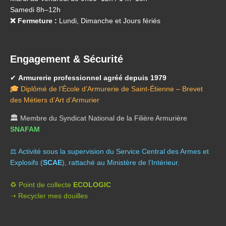
Samedi 8h–12h
❌ Fermeture :
Lundi, Dimanche et Jours fériés
Engagement & Sécurité
✔
Armurerie professionnel agréé depuis 1979
🎓
Diplômé de l’École d’Armurerie de Saint-Étienne – Brevet
des Métiers d’Art d’Armurier
🏛️
Membre du Syndicat National de la Filière Armurière
SNAFAM
⚖️ A
ctivité sous la supervision du Service Central des Armes et
Explosifs (
SCAE
), rattaché au Ministère de l’Intérieur.
♻️ Point de collecte
ECOLOGIC
➝ Recycler mes douilles