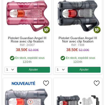
Pistolet Guardian Angel III
Pistolet Guardian Angel III
Rose avec clip fixation
Noir avec clip fixation
Réf : 24307
Réf : 7308
38.50€
38.50€
52.00€
52.00€
En stock, expédié sous
En stock, expédié sous
12/24h
12/24h
Ajouter
Ajouter
Quantité
Quantité