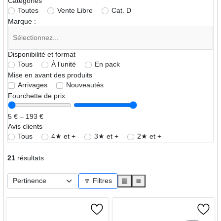
Catégories
Toutes
Vente Libre
Cat. D
Marque :
Disponibilité et format
Tous
À l’unité
En pack
Mise en avant des produits
Arrivages
Nouveautés
Fourchette de prix
5 € – 193 €
Avis clients
Tous
4★ et +
3★ et +
2★ et +
21
résultats
🔽 Filtres
▦
≣