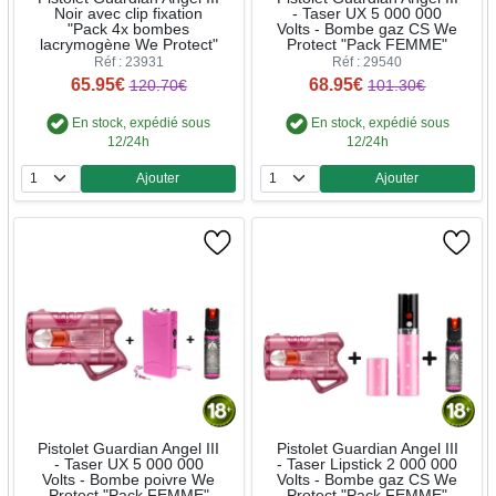
Noir avec clip fixation
- Taser UX 5 000 000
"Pack 4x bombes
Volts - Bombe gaz CS We
lacrymogène We Protect"
Protect "Pack FEMME"
Réf : 23931
Réf : 29540
65.95€
68.95€
120.70€
101.30€
En stock, expédié sous
En stock, expédié sous
12/24h
12/24h
Ajouter
Ajouter
Quantité
Quantité
Pistolet Guardian Angel III
Pistolet Guardian Angel III
- Taser UX 5 000 000
- Taser Lipstick 2 000 000
Volts - Bombe poivre We
Volts - Bombe gaz CS We
Protect "Pack FEMME"
Protect "Pack FEMME"