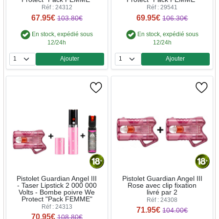
Réf : 24312
Réf : 29541
67.95€
69.95€
103.80€
106.30€
En stock, expédié sous
En stock, expédié sous
12/24h
12/24h
Ajouter
Ajouter
Quantité
Quantité
Pistolet Guardian Angel III
Pistolet Guardian Angel III
- Taser Lipstick 2 000 000
Rose avec clip fixation
Volts - Bombe poivre We
livré par 2
Protect "Pack FEMME"
Réf : 24308
Réf : 24313
71.95€
104.00€
70.95€
108.80€