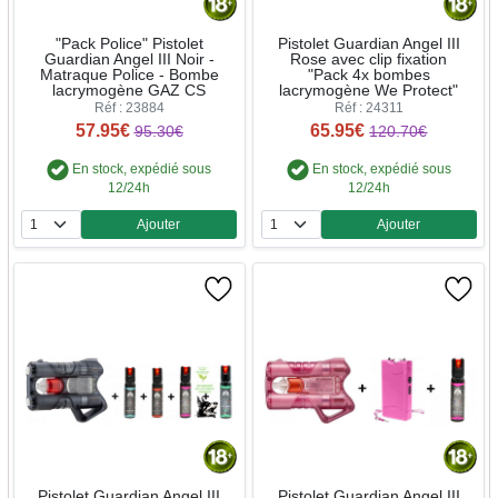
"Pack Police" Pistolet
Pistolet Guardian Angel III
Guardian Angel III Noir -
Rose avec clip fixation
Matraque Police - Bombe
"Pack 4x bombes
lacrymogène GAZ CS
lacrymogène We Protect"
Réf : 23884
Réf : 24311
57.95€
65.95€
95.30€
120.70€
En stock, expédié sous
En stock, expédié sous
12/24h
12/24h
Ajouter
Ajouter
Quantité
Quantité
Pistolet Guardian Angel III
Pistolet Guardian Angel III