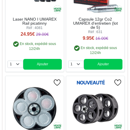
Laser NANO I UMAREX
Capsule 12gr Co2
Rail picatinny
UMAREX d'entretien (lot
de 5)
Réf : 4081
Réf : 631
24.95€
29.00€
9.95€
16.00€
En stock, expédié sous
En stock, expédié sous
12/24h
12/24h
Ajouter
Ajouter
Quantité
Quantité