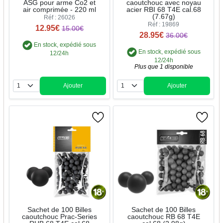
ASG pour arme Co2 et
caoutchouc avec noyau
air comprimée - 220 ml
acier RBI 68 T4E cal.68
(7.67g)
Réf : 26026
Réf : 19869
12.95€
15.00€
28.95€
36.00€
En stock, expédié sous
En stock, expédié sous
12/24h
12/24h
Plus que 1 disponible
Ajouter
Ajouter
Quantité
Quantité
Sachet de 100 Billes
Sachet de 100 Billes
caoutchouc Prac-Series
caoutchouc RB 68 T4E