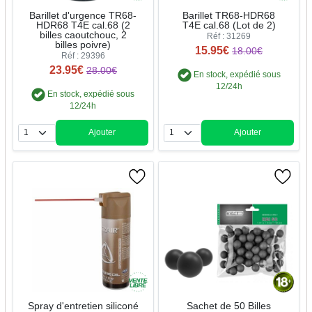
Barillet d'urgence TR68-
Barillet TR68-HDR68
HDR68 T4E cal.68 (2
T4E cal.68 (Lot de 2)
billes caoutchouc, 2
Réf : 31269
billes poivre)
15.95€
18.00€
Réf : 29396
23.95€
28.00€
En stock, expédié sous
12/24h
En stock, expédié sous
12/24h
Ajouter
Ajouter
Quantité
Quantité
Spray d'entretien siliconé
Sachet de 50 Billes