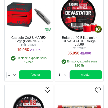
Capsule Co2 UMAREX
Boite de 40 Billes acier
12gr (Boite de 25)
DEVASTATOR Rouge
cal.68
Réf : 23827
Réf : 29431
19.95€
29.00€
35.95€
42.00€
En stock, expédié sous
En stock, expédié sous
12/24h
12/24h
Ajouter
Ajouter
Quantité
Quantité