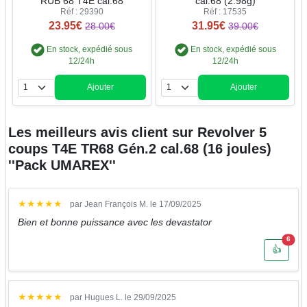
RUB 68 T4E cal.68
cal.68 (2.98g)
Réf : 29390
Réf : 17535
23.95€
31.95€
28.00€
39.00€
En stock, expédié sous
En stock, expédié sous
12/24h
12/24h
Ajouter
Ajouter
Quantité
Quantité
Les meilleurs avis client sur
Revolver 5
coups T4E TR68 Gén.2 cal.68 (16 joules)
''Pack UMAREX''
★
★
★
★
★
par Jean François M. le 17/09/2025
Bien et bonne puissance avec les devastator
Nombr
6
👍
★
★
★
★
★
par Hugues L. le 29/09/2025