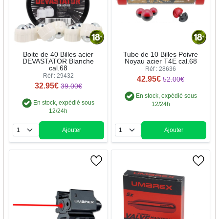
Boite de 40 Billes acier
Tube de 10 Billes Poivre
DEVASTATOR Blanche
Noyau acier T4E cal.68
cal.68
Réf : 28636
Réf : 29432
42.95€
52.00€
32.95€
39.00€
En stock, expédié sous
En stock, expédié sous
12/24h
12/24h
Ajouter
Ajouter
Quantité
Quantité