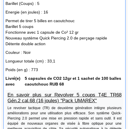
Barillet (Coups) :
5
Energie (en joules) :
16
Permet de tirer 5 billes en caoutchouc
Barillet 5 coups
Fonctionne avec 1 capsule de Co² 12 gr
Nouveau système Quick Piercing 2.0 de perçage rapide
Détente double action
Couleur :
Noir
Longueur totale (cm) :
33,1
Poids (en g) :
773
Livré(e)
5 capsules de CO2 12gr et 1 sachet de 100 balles
avec
caoutchouc RUB 68
En savoir plus sur Revolver 5 coups T4E TR68
Gén.2 cal.68 (16 joules) ''Pack UMAREX''
Le revolver tactique (TR) de deuxième génération intègre plusieurs
améliorations pour une utilisation plus efficace. Son système Quick-
Piercing 2.0 permet une mise en pression rapide et sans outil. Il est
équipé de nouveaux organes de visée à fibre optique pour une
meilleure acquisition de cible. Sa sécurité automatique à la détente