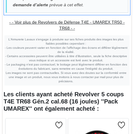
demande d’alerte
prévue à cet effet.
- - Voir plus de Revolvers de Défense T4E - UMAREX TR50 -
TR68 - -
L'Armurerie Lavaux s'engage à produire sur ses fiches produits des images les plus
fiables possibles cependant :
- Les couleurs peuvent varier en fonction de l'affichage des écrans et différer légèrement
de la réalité.
- Certains accessoires peuvent être utilisées à titre d'illustration, seule la fiche descriptive
vous indique si un accessoire est livré avec le produit.
- Le packaging n'est pas contractuel, le boitage peut légèrement différer en fonction des
évolutions du fabricant, sans remettre en cause l'intégrité du produit.
Les images ne sont pas contractuelles. Si vous avez des doutes sur la conformité entre
une image et un produit, nous vous invitons à nous contacter par mail pour plus de
précisions.
Les clients ayant acheté
Revolver 5 coups
T4E TR68 Gén.2 cal.68 (16 joules) ''Pack
UMAREX''
ont également acheté :