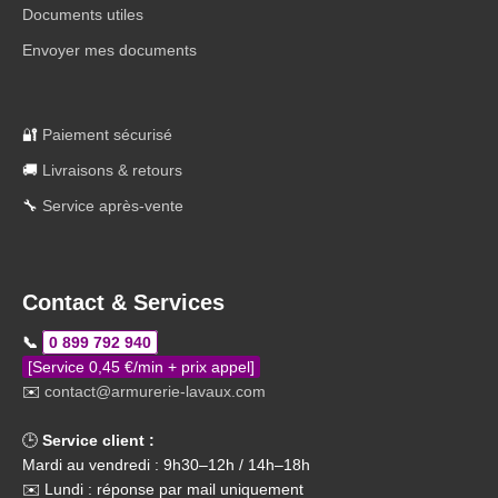
Documents utiles
Envoyer mes documents
🔐
Paiement sécurisé
🚚
Livraisons & retours
🔧
Service après-vente
Contact & Services
📞
0 899 792 940
[Service 0,45 €/min + prix appel]
✉️
contact@armurerie-lavaux.com
🕒
Service client :
Mardi au vendredi : 9h30–12h / 14h–18h
✉️ Lundi : réponse par mail uniquement