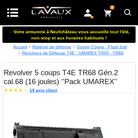
articles dans le panier
0
mon compte
☀️
Votre armurerie à Neufchâteau vous accueille tout l'été,
non-stop et aux horaires habituels !
Accueil
Matériel de défense
Gomm Cogne - Flash ball
Revolvers de Défense T4E - UMAREX TR50 - TR68
Revolver 5 coups T4E TR68 Gén.2
cal.68 (16 joules) ''Pack UMAREX''
★
★
★
★
☆
19 avis client