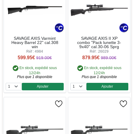
SAVAGE AXIS Varmint
SAVAGE AXIS II XP
Heavy Barrel 22" cal.308
combo "Pack lunette 3-
win
9x40" cal.30-06 Sprg
Réf : 4984
Réf : 26029
599.95€
879.95€
919.00€
989.00€
En stock, expédié sous
En stock, expédié sous
12/24h
12/24h
Plus que 1 disponible
Plus que 1 disponible
Ajouter
Ajouter
Quantité
Quantité