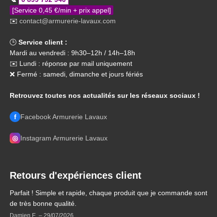
[Service 0,45 €/min + prix appel]
✉️
contact@armurerie-lavaux.com
🕒
Service client :
Mardi au vendredi : 9h30–12h / 14h–18h
✉️ Lundi : réponse par mail uniquement
❌ Fermé : samedi, dimanche et jours fériés
Retrouvez toutes nos actualités sur les réseaux sociaux !
f
Facebook Armurerie Lavaux
◎
Instagram Armurerie Lavaux
Retours d'expériences client
Parfait ! Simple et rapide, chaque produit que je commande sont
de très bonne qualité.
Damien E.
–
29/07/2026