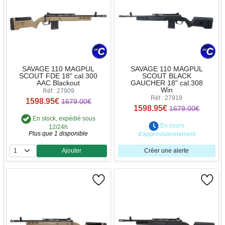
SAVAGE 110 MAGPUL
SAVAGE 110 MAGPUL
SCOUT FDE 18" cal.300
SCOUT BLACK
AAC Blackout
GAUCHER 18" cal.308
Win
Réf : 27909
Réf : 27919
1598.95€
1679.00€
1598.95€
1679.00€
En stock, expédié sous
En cours
12/24h
Plus que 1 disponible
d'approvisionnement
Ajouter
Créer une alerte
Quantité