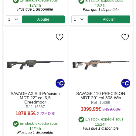
En stock, expédié sous
En stock, expédié sous
12/24h
12/24h
Plus que 1 disponible
Plus que 1 disponible
Ajouter
Ajouter
Quantité
Quantité
SAVAGE AXIS II Précision
SAVAGE 110 PRECISION
MDT 22" cal.6,5
MDT 20" cal.308 Win
Creedmoor
Réf : 15369
Réf : 15367
3099.95€
3499.00€
1879.95€
2229.00€
En stock, expédié sous
En stock, expédié sous
12/24h
Plus que 1 disponible
12/24h
Plus que 1 disponible