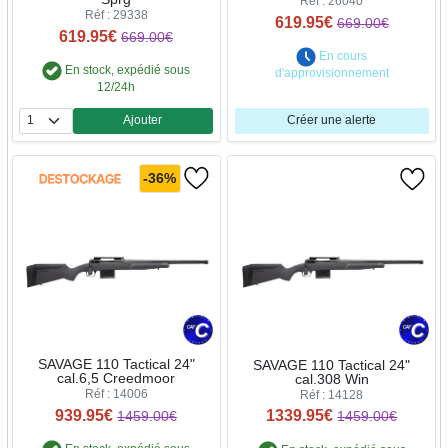
Réf : 26040
Réf : 29338
619.95€
669.00€
619.95€
669.00€
En cours
En stock, expédié sous
d'approvisionnement
12/24h
Ajouter
Créer une alerte
Quantité
-36%
SAVAGE 110 Tactical 24"
SAVAGE 110 Tactical 24"
cal.6,5 Creedmoor
cal.308 Win
Réf : 14006
Réf : 14128
939.95€
1339.95€
1459.00€
1459.00€