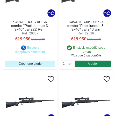
SAVAGE AXIS XP SR
SAVAGE AXIS XP SR
combo "Pack lunette 3-
combo "Pack lunette 3-
9x40" cal.222 Rem
9x40" cal.243 win
Réf : 29337
Réf : 29636
619.95€
619.95€
669.00€
669.00€
En cours
En stock, expédié sous
d'approvisionnement
12/24h
Plus que 1 disponible
Créer une alerte
Ajouter
Quantité