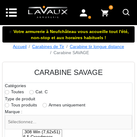
articles dans le panier
0
mon compte
☀️
Votre armurerie à Neufchâteau vous accueille tout l'été,
non-stop et aux horaires habituels !
Accueil
Carabines de Tir
Carabine tir longue distance
Carabine SAVAGE
CARABINE SAVAGE
Catégories
Toutes
Cat. C
Type de produit
Tous produits
Armes uniquement
Marque :