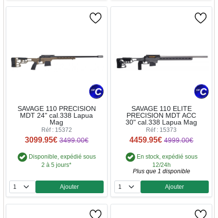
SAVAGE 110 PRECISION
SAVAGE 110 ELITE
MDT 24" cal.338 Lapua
PRECISION MDT ACC
Mag
30" cal.338 Lapua Mag
Réf : 15372
Réf : 15373
3099.95€
4459.95€
3499.00€
4999.00€
Disponible, expédié sous
En stock, expédié sous
2 à 5 jours*
12/24h
Plus que 1 disponible
Ajouter
Ajouter
Quantité
Quantité