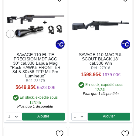
SAVAGE 110 ELITE
SAVAGE 110 MAGPUL
PRECISION MDT ACC
SCOUT BLACK 18"
30" cal.338 Lapua Mag
cal.308 Win
"Pack HAWKE FRONTIER
Réf : 27916
34 5-30x56 FFP Mil Pro
1598.95€
1679.00€
Lumineux"
Réf : 23479
En stock, expédié sous
5649.95€
6523.00€
12/24h
Plus que 1 disponible
En stock, expédié sous
12/24h
Plus que 1 disponible
Ajouter
Ajouter
Quantité
Quantité