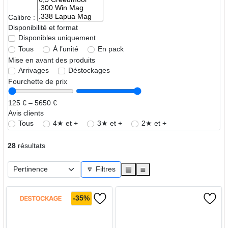
Calibre :
Disponibilité et format
Disponibles uniquement
Tous
À l’unité
En pack
Mise en avant des produits
Arrivages
Déstockages
Fourchette de prix
125 € – 5650 €
Avis clients
Tous
4★ et +
3★ et +
2★ et +
28
résultats
🔽 Filtres
▦
≣
-35%