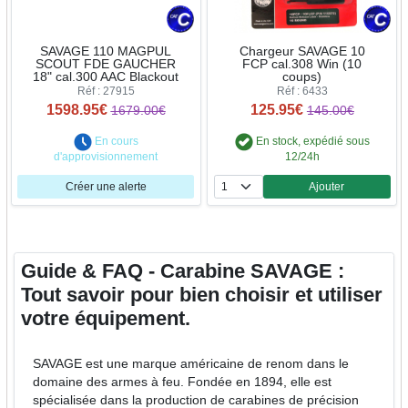
SAVAGE 110 MAGPUL
Chargeur SAVAGE 10
SCOUT FDE GAUCHER
FCP cal.308 Win (10
18" cal.300 AAC Blackout
coups)
Réf : 27915
Réf : 6433
1598.95€
125.95€
1679.00€
145.00€
En cours
En stock, expédié sous
d'approvisionnement
12/24h
Créer une alerte
Ajouter
Quantité
Guide & FAQ - Carabine SAVAGE :
Tout savoir pour bien choisir et utiliser
votre équipement.
SAVAGE est une marque américaine de renom dans le
domaine des armes à feu. Fondée en 1894, elle est
spécialisée dans la production de carabines de précision