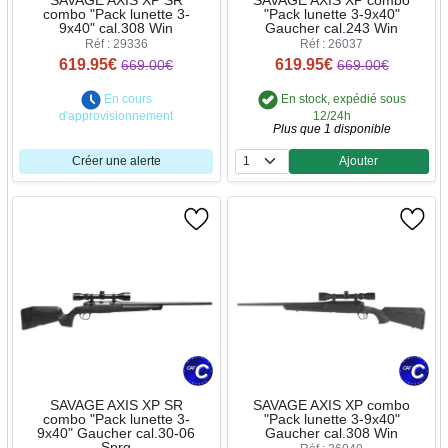
SAVAGE AXIS XP SR
SAVAGE AXIS XP combo
combo "Pack lunette 3-
"Pack lunette 3-9x40"
9x40" cal.308 Win
Gaucher cal.243 Win
Réf : 29336
Réf : 26037
619.95€
619.95€
669.00€
669.00€
En cours
En stock, expédié sous
d'approvisionnement
12/24h
Plus que 1 disponible
Créer une alerte
Ajouter
Quantité
SAVAGE AXIS XP SR
SAVAGE AXIS XP combo
combo "Pack lunette 3-
"Pack lunette 3-9x40"
9x40" Gaucher cal.30-06
Gaucher cal.308 Win
Sprg