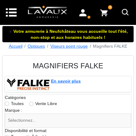
articles dans le panier
0
mon compte
☀️
Votre armurerie à Neufchâteau vous accueille tout l'été,
non-stop et aux horaires habituels !
Accueil
Optiques
Viseurs point rouge
Magnifiers FALKE
MAGNIFIERS FALKE
En savoir plus
Catégories
Toutes
Vente Libre
Marque :
Disponibilité et format