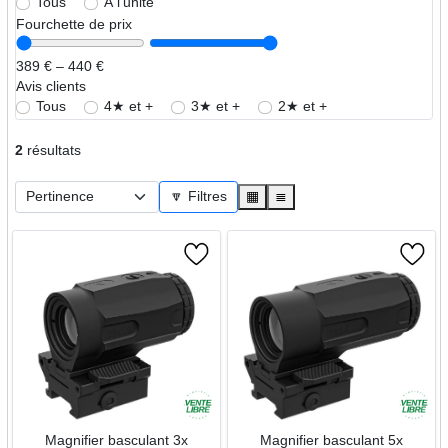
Tous
À l’unité
Fourchette de prix
389 € – 440 €
Avis clients
Tous
4★ et +
3★ et +
2★ et +
2
résultats
🔽 Filtres
▦
≣
Magnifier basculant 3x
Magnifier basculant 5x