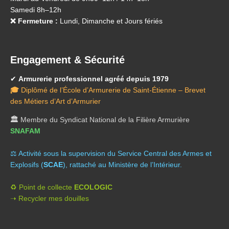
Samedi 8h–12h
❌ Fermeture :
Lundi, Dimanche et Jours fériés
Engagement & Sécurité
✔
Armurerie professionnel agréé depuis 1979
🎓
Diplômé de l’École d’Armurerie de Saint-Étienne – Brevet
des Métiers d’Art d’Armurier
🏛️
Membre du Syndicat National de la Filière Armurière
SNAFAM
⚖️ A
ctivité sous la supervision du Service Central des Armes et
Explosifs (
SCAE
), rattaché au Ministère de l’Intérieur.
♻️ Point de collecte
ECOLOGIC
➝ Recycler mes douilles