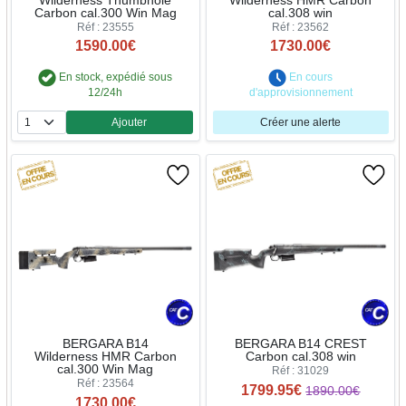
Wilderness Thumbhole
Wilderness HMR Carbon
Carbon cal.300 Win Mag
cal.308 win
Réf : 23555
Réf : 23562
1590.00€
1730.00€
En stock, expédié sous
En cours
12/24h
d'approvisionnement
Ajouter
Créer une alerte
Quantité
BERGARA B14
BERGARA B14 CREST
Wilderness HMR Carbon
Carbon cal.308 win
cal.300 Win Mag
Réf : 31029
Réf : 23564
1799.95€
1890.00€
1730.00€