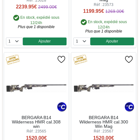
Réf : 25028
Réf : 23573
2239.95€
2499.00€
1199.95€
1269.00€
En stock, expédié sous
En stock, expédié sous
12/24h
Plus que 1 disponible
12/24h
Plus que 1 disponible
Ajouter
Ajouter
Quantité
Quantité
BERGARA B14
BERGARA B14
Wilderness HMR cal.308
Wilderness HMR cal.300
win
Win Mag
Réf : 23565
Réf : 23567
1520.00€
1520.00€