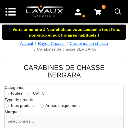
articles dans le panier
0
mon compte
☀️
Votre armurerie à Neufchâteau vous accueille tout l'été,
non-stop et aux horaires habituels !
Accueil
Rayon Chasse
Carabines de chasse
Carabines de chasse BERGARA
CARABINES DE CHASSE
BERGARA
Catégories
Toutes
Cat. C
Type de produit
Tous produits
Armes uniquement
Marque :