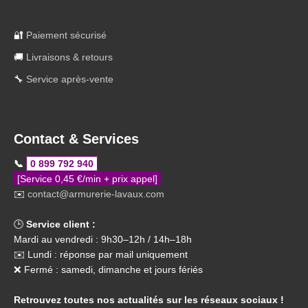
🔐
Paiement sécurisé
🚚
Livraisons & retours
🔧
Service après-vente
Contact & Services
📞
0 899 792 940
[Service 0,45 €/min + prix appel]
✉️
contact@armurerie-lavaux.com
🕒
Service client :
Mardi au vendredi : 9h30–12h / 14h–18h
✉️ Lundi : réponse par mail uniquement
❌ Fermé : samedi, dimanche et jours fériés
Retrouvez toutes nos actualités sur les réseaux sociaux !