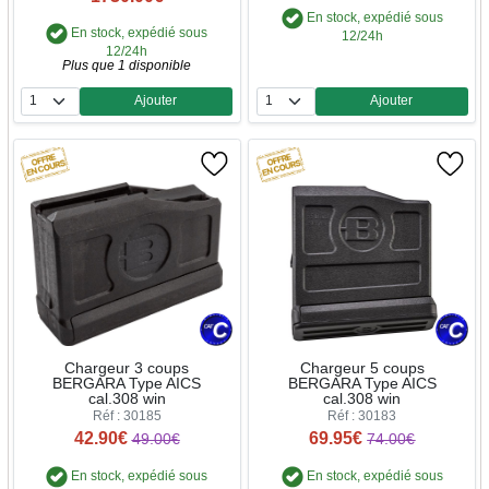
En stock, expédié sous
En stock, expédié sous
12/24h
12/24h
Plus que 1 disponible
Ajouter
Ajouter
Quantité
Quantité
Chargeur 3 coups
Chargeur 5 coups
BERGARA Type AICS
BERGARA Type AICS
cal.308 win
cal.308 win
Réf : 30185
Réf : 30183
42.90€
69.95€
49.00€
74.00€
En stock, expédié sous
En stock, expédié sous