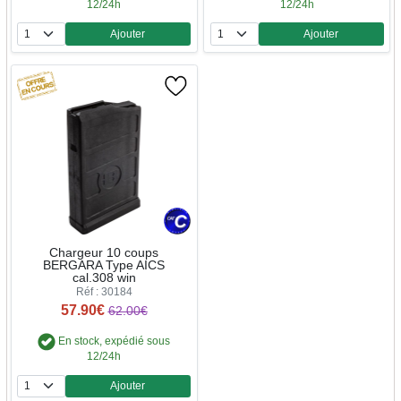
12/24h
12/24h
Ajouter
Ajouter
Quantité
Quantité
Chargeur 10 coups
BERGARA Type AICS
cal.308 win
Réf : 30184
57.90€
62.00€
En stock, expédié sous
12/24h
Ajouter
Quantité