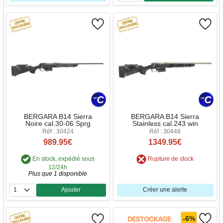
BERGARA B14 Sierra
BERGARA B14 Sierra
Noire cal.30-06 Sprg
Stainless cal.243 win
Réf : 30424
Réf : 30448
989.95€
1349.95€
En stock, expédié sous
Rupture de stock
12/24h
Plus que 1 disponible
Ajouter
Créer une alerte
Quantité
-6%