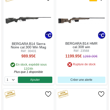
BERGARA B14 HMR
BERGARA B14 Sierra
cal.308 win
Noire cal.300 Win Mag
Réf : 23568
Réf : 30431
1199.95€
989.95€
1269.00€
Rupture de stock
En stock, expédié sous
12/24h
Plus que 1 disponible
Ajouter
Créer une alerte
Quantité