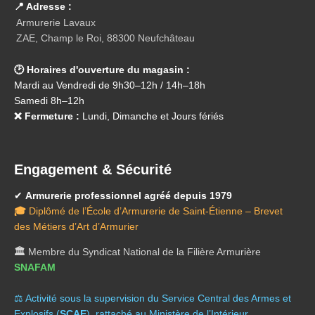
📍 Adresse :
Armurerie Lavaux
ZAE, Champ le Roi, 88300 Neufchâteau
🕑 Horaires d'ouverture du magasin :
Mardi au Vendredi de 9h30–12h / 14h–18h
Samedi 8h–12h
❌ Fermeture :
Lundi, Dimanche et Jours fériés
Engagement & Sécurité
✔
Armurerie professionnel agréé depuis 1979
🎓
Diplômé de l’École d’Armurerie de Saint-Étienne – Brevet
des Métiers d’Art d’Armurier
🏛️
Membre du Syndicat National de la Filière Armurière
SNAFAM
⚖️ A
ctivité sous la supervision du Service Central des Armes et
Explosifs (
SCAE
), rattaché au Ministère de l’Intérieur.