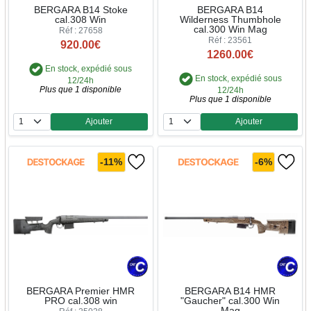
BERGARA B14 Stoke
BERGARA B14
cal.308 Win
Wilderness Thumbhole
cal.300 Win Mag
Réf : 27658
Réf : 23561
920.00€
1260.00€
En stock, expédié sous
En stock, expédié sous
12/24h
Plus que 1 disponible
12/24h
Plus que 1 disponible
Ajouter
Ajouter
Quantité
Quantité
-11%
-6%
BERGARA Premier HMR
BERGARA B14 HMR
PRO cal.308 win
"Gaucher" cal.300 Win
Mag