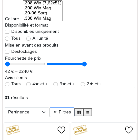
Calibre :
Disponibilité et format
Disponibles uniquement
Tous
À l’unité
Mise en avant des produits
Déstockages
Fourchette de prix
42 € – 2240 €
Avis clients
Tous
4★ et +
3★ et +
2★ et +
31
résultats
🔽 Filtres
▦
≣