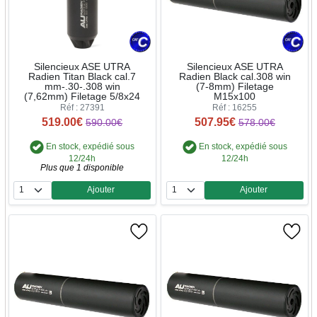
Silencieux ASE UTRA
Silencieux ASE UTRA
Radien Titan Black cal.7
Radien Black cal.308 win
mm-.30-.308 win
(7-8mm) Filetage
(7,62mm) Filetage 5/8x24
M15x100
Réf : 27391
Réf : 16255
519.00€
507.95€
590.00€
578.00€
En stock, expédié sous
En stock, expédié sous
12/24h
12/24h
Plus que 1 disponible
Ajouter
Ajouter
Quantité
Quantité