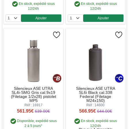
En stock, expédié sous
En stock, expédié sous
12/24h
12/24h
Ajouter
Ajouter
Quantité
Quantité
Silencieux ASE UTRA
Silencieux ASE UTRA
SL4i-SMG Gris cal.9x19
SL6i Black cal.338
(Filetage 1/2x28) pistolet
Federal (Filetage
MP5
M24x150)
Réf : 16917
Réf : 14600
561.95€
566.95€
639.00€
644.00€
Disponible, expédié sous
En stock, expédié sous
2 à 5 jours*
12/24h