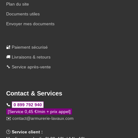
Plan du site
Documents utiles
Envoyer mes documents
🔐
Paiement sécurisé
🚚
Livraisons & retours
🔧
Service après-vente
Contact & Services
📞
0 899 792 940
[Service 0,45 €/min + prix appel]
✉️
contact@armurerie-lavaux.com
🕒
Service client :