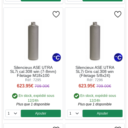
Silencieux ASE UTRA
Silencieux ASE UTRA
SL7i cal.308 win (7-8mm)
SL7i Gris cal.308 win
Filetage M18x100
(Filetage 5/8x24)
Réf : 7295
Réf : 7296
623.95€
623.95€
709.00€
709.00€
En stock, expédié sous
En stock, expédié sous
12/24h
12/24h
Plus que 1 disponible
Plus que 1 disponible
Ajouter
Ajouter
Quantité
Quantité