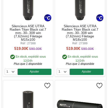
Silencieux ASE UTRA
Silencieux ASE UTRA
Radien Titan Black cal.7
Radien Titan Black cal.7
mm-.30-.308 win
mm-.30-.308 win
(7,62mm) Filetage
(7,62mm) Filetage
M15x100
M18x100
Réf : 27388
Réf : 27389
519.00€
519.00€
590.00€
590.00€
En stock, expédié sous
En stock, expédié sous
12/24h
12/24h
Plus que 1 disponible
Plus que 1 disponible
Ajouter
Ajouter
Quantité
Quantité