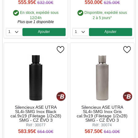
555.95€
550.00€
632.00€
625.00€
En stock, expédié sous
Disponible, expédié sous
12/24h
2 à 5 jours*
Plus que 1 disponible
Ajouter
Ajouter
Quantité
Quantité
Silencieux ASE UTRA
Silencieux ASE UTRA
SL4i-SMG Inox Black
SL4i-SMG Inox Gris
cal.9x19 (Filetage 1/2x28)
cal.9x19 (Filetage 1/2x28)
SMG - CZ EVO 3
SMG - CZ EVO 3
Réf : 30077
Réf : 30074
583.95€
567.50€
664.00€
641.00€