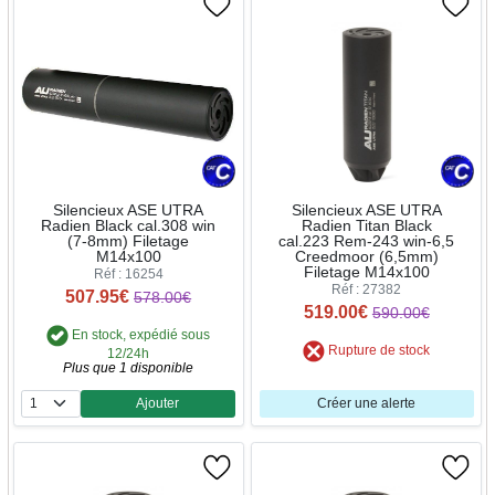
Silencieux ASE UTRA
Silencieux ASE UTRA
Radien Black cal.308 win
Radien Titan Black
(7-8mm) Filetage
cal.223 Rem-243 win-6,5
M14x100
Creedmoor (6,5mm)
Filetage M14x100
Réf : 16254
Réf : 27382
507.95€
578.00€
519.00€
590.00€
En stock, expédié sous
Rupture de stock
12/24h
Plus que 1 disponible
Ajouter
Créer une alerte
Quantité