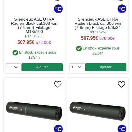
Silencieux ASE UTRA
Silencieux ASE UTRA
Radien Black cal.308 win
Radien Black cal.308 win
(7-8mm) Filetage
(7-8mm) Filetage 5/8x24
M18x100
Réf : 16257
Réf : 16256
507.95€
578.00€
507.95€
578.00€
En stock, expédié sous
En stock, expédié sous
12/24h
12/24h
Ajouter
Ajouter
Quantité
Quantité