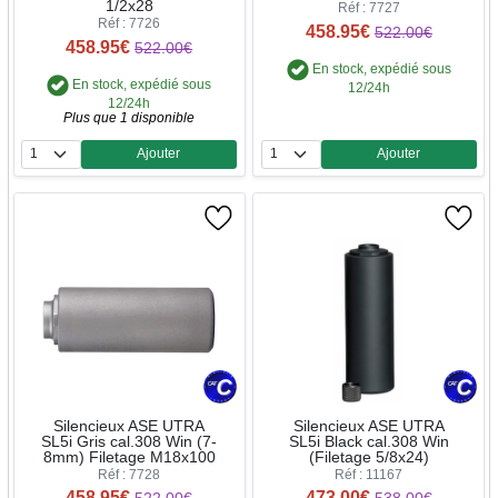
1/2x28
Réf : 7727
Réf : 7726
458.95€
522.00€
458.95€
522.00€
En stock, expédié sous
En stock, expédié sous
12/24h
12/24h
Plus que 1 disponible
Ajouter
Ajouter
Quantité
Quantité
Silencieux ASE UTRA
Silencieux ASE UTRA
SL5i Gris cal.308 Win (7-
SL5i Black cal.308 Win
8mm) Filetage M18x100
(Filetage 5/8x24)
Réf : 7728
Réf : 11167
458.95€
473.00€