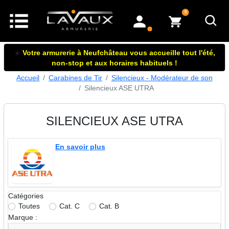
articles dans le panier
0
mon compte
☀️
Votre armurerie à Neufchâteau vous accueille tout l'été,
non-stop et aux horaires habituels !
Accueil
Carabines de Tir
Silencieux - Modérateur de son
Silencieux ASE UTRA
SILENCIEUX ASE UTRA
En savoir plus
Catégories
Toutes
Cat. C
Cat. B
Marque :