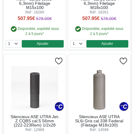
6,3mm) Filetage
6,3mm) Filetage
M15x100
M18x100
Réf : 16260
Réf : 16261
507.95€
507.95€
578.00€
578.00€
Disponible, expédié sous
Disponible, expédié sous
2 à 5 jours*
2 à 5 jours*
Ajouter
Ajouter
Quantité
Quantité
Silencieux ASE UTRA Jet-
Silencieux ASE UTRA
Z CQBS cal.5.56mm
SL6i Gris cal.338 Federal
(222-223Rem) 1/2x28
(Filetage M18x100)
Réf : 12989
Réf : 14599