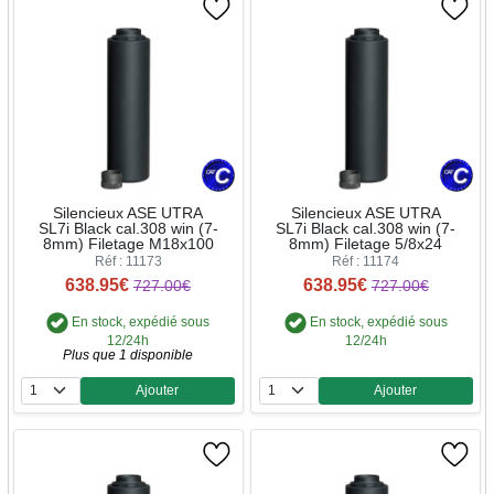
Silencieux ASE UTRA
Silencieux ASE UTRA
SL7i Black cal.308 win (7-
SL7i Black cal.308 win (7-
8mm) Filetage M18x100
8mm) Filetage 5/8x24
Réf : 11173
Réf : 11174
638.95€
638.95€
727.00€
727.00€
En stock, expédié sous
En stock, expédié sous
12/24h
12/24h
Plus que 1 disponible
Ajouter
Ajouter
Quantité
Quantité