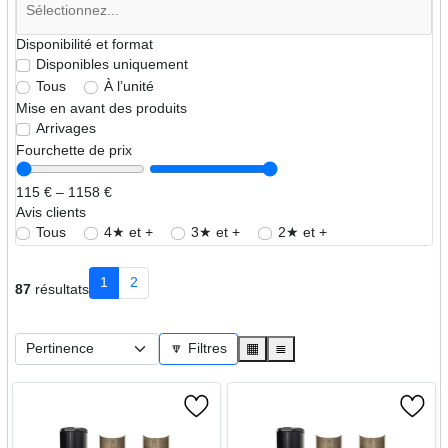
Disponibilité et format
Disponibles uniquement
Tous
À l’unité
Mise en avant des produits
Arrivages
Fourchette de prix
115 € – 1158 €
Avis clients
Tous
4★ et +
3★ et +
2★ et +
1
2
87
résultats
🔽 Filtres
▦
≣