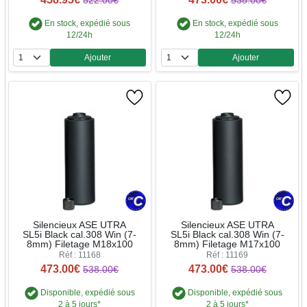
522.00€
538.00€
En stock, expédié sous
En stock, expédié sous
12/24h
12/24h
Ajouter
Ajouter
Quantité
Quantité
Silencieux ASE UTRA
Silencieux ASE UTRA
SL5i Black cal.308 Win (7-
SL5i Black cal.308 Win (7-
8mm) Filetage M18x100
8mm) Filetage M17x100
Réf : 11168
Réf : 11169
473.00€
473.00€
538.00€
538.00€
Disponible, expédié sous
Disponible, expédié sous
2 à 5 jours*
2 à 5 jours*