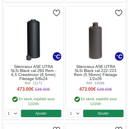
Silencieux ASE UTRA
Silencieux ASE UTRA
SL5i Black cal.260 Rem -
SL5i Black cal.222-223
6,5 Creedmoor (6,5mm)
Rem (5.56mm) Filetage
Filetage 5/8x24
1/2x28
Réf : 11172
Réf : 14596
473.00€
473.00€
538.00€
538.00€
En stock, expédié sous
En stock, expédié sous
12/24h
12/24h
Ajouter
Ajouter
Quantité
Quantité