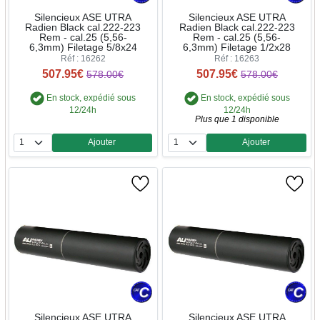
Silencieux ASE UTRA
Silencieux ASE UTRA
Radien Black cal.222-223
Radien Black cal.222-223
Rem - cal.25 (5,56-
Rem - cal.25 (5,56-
6,3mm) Filetage 5/8x24
6,3mm) Filetage 1/2x28
Réf : 16262
Réf : 16263
507.95€
507.95€
578.00€
578.00€
En stock, expédié sous
En stock, expédié sous
12/24h
12/24h
Plus que 1 disponible
Ajouter
Ajouter
Quantité
Quantité
Silencieux ASE UTRA
Silencieux ASE UTRA