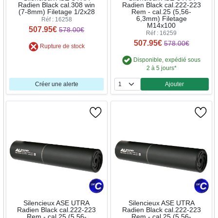
Radien Black cal.308 win
Radien Black cal.222-223
(7-8mm) Filetage 1/2x28
Rem - cal.25 (5,56-
6,3mm) Filetage
Réf : 16258
M14x100
507.95€
578.00€
Réf : 16259
507.95€
578.00€
Rupture de stock
Disponible, expédié sous
2 à 5 jours*
Créer une alerte
Ajouter
Quantité
Silencieux ASE UTRA
Silencieux ASE UTRA
Radien Black cal.222-223
Radien Black cal.222-223
Rem - cal.25 (5,56-
Rem - cal.25 (5,56-