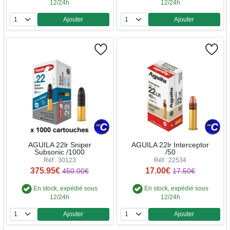
12/24h
12/24h
Ajouter
Ajouter
Quantité
Quantité
AGUILA 22lr Sniper
AGUILA 22lr Interceptor
Subsonic /1000
/50
Réf : 30123
Réf : 22534
375.95€
17.00€
450.00€
17.50€
En stock, expédié sous
En stock, expédié sous
12/24h
12/24h
Ajouter
Ajouter
Quantité
Quantité