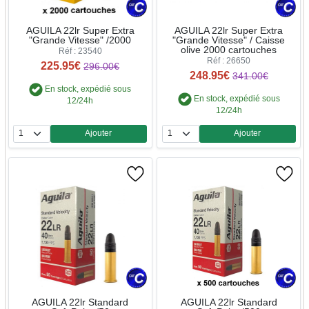
AGUILA 22lr Super Extra
AGUILA 22lr Super Extra
"Grande Vitesse" /2000
"Grande Vitesse" / Caisse
olive 2000 cartouches
Réf : 23540
Réf : 26650
225.95€
296.00€
248.95€
341.00€
En stock, expédié sous
En stock, expédié sous
12/24h
12/24h
Ajouter
Ajouter
Quantité
Quantité
AGUILA 22lr Standard
AGUILA 22lr Standard