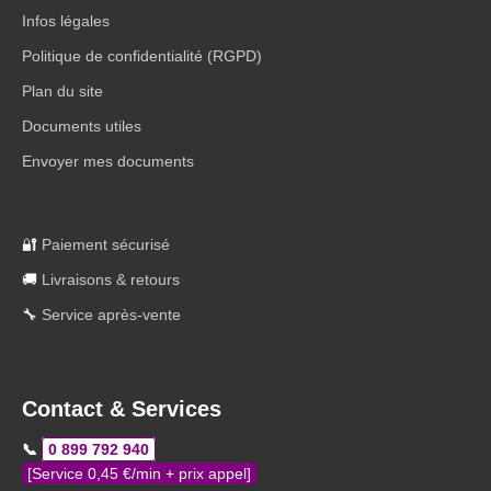
Infos légales
Politique de confidentialité (RGPD)
Plan du site
Documents utiles
Envoyer mes documents
🔐
Paiement sécurisé
🚚
Livraisons & retours
🔧
Service après-vente
Contact & Services
📞
0 899 792 940
[Service 0,45 €/min + prix appel]