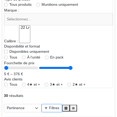
Tous produits
Munitions uniquement
Marque :
Calibre :
Disponibilité et format
Disponibles uniquement
Tous
À l’unité
En pack
Fourchette de prix
5 € – 376 €
Avis clients
Tous
4★ et +
3★ et +
2★ et +
30
résultats
🔽 Filtres
▦
≣