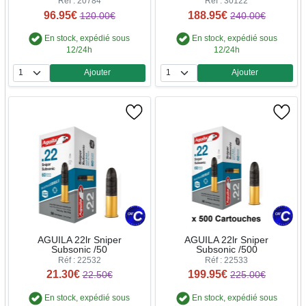
Réf : 20784
Réf : 30122
96.95€
188.95€
120.00€
240.00€
En stock, expédié sous
En stock, expédié sous
12/24h
12/24h
Ajouter
Ajouter
Quantité
Quantité
AGUILA 22lr Sniper
AGUILA 22lr Sniper
Subsonic /50
Subsonic /500
Réf : 22532
Réf : 22533
21.30€
199.95€
22.50€
225.00€
En stock, expédié sous
En stock, expédié sous