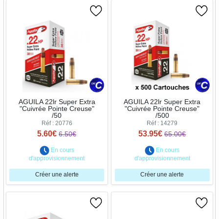
AGUILA 22lr Super Extra
AGUILA 22lr Super Extra
"Cuivrée Pointe Creuse"
"Cuivrée Pointe Creuse"
/50
/500
Réf : 20776
Réf : 14279
5.60€
53.95€
6.50€
65.00€
En cours
En cours
d'approvisionnement
d'approvisionnement
Créer une alerte
Créer une alerte