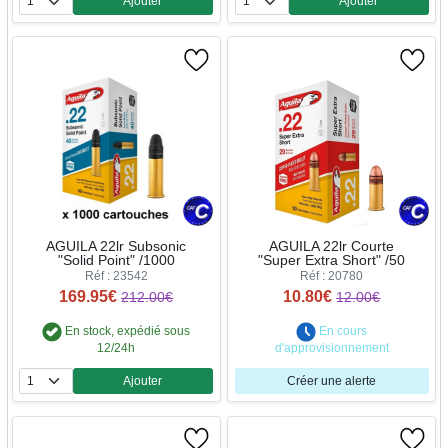
Ajouter
Ajouter
Quantité
Quantité
AGUILA 22lr Subsonic
AGUILA 22lr Courte
"Solid Point" /1000
"Super Extra Short" /50
Réf : 23542
Réf : 20780
169.95€
10.80€
212.00€
12.00€
En stock, expédié sous
En cours
12/24h
d'approvisionnement
Ajouter
Créer une alerte
Quantité