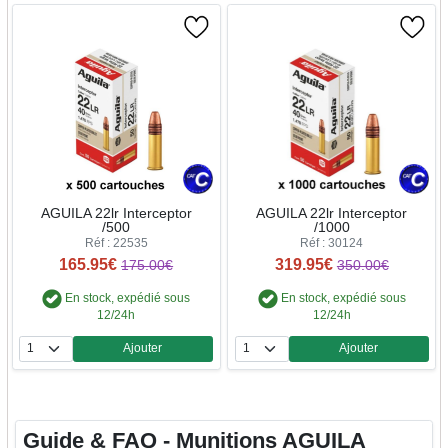
AGUILA 22lr Interceptor
AGUILA 22lr Interceptor
/500
/1000
Réf : 22535
Réf : 30124
165.95€
319.95€
175.00€
350.00€
En stock, expédié sous
En stock, expédié sous
12/24h
12/24h
Ajouter
Ajouter
Quantité
Quantité
Guide & FAQ - Munitions AGUILA