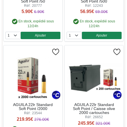
Soft Point /50
Soft Point /500
Réf : 20777
Réf : 12243
5.90€
56.95€
6.90€
69.00€
En stock, expédié sous
En stock, expédié sous
12/24h
12/24h
Ajouter
Ajouter
Quantité
Quantité
AGUILA 22lr Standard
AGUILA 22lr Standard
Soft Point /2000
Soft Point / Caisse olive
2000 cartouches
Réf : 23544
Réf : 26652
219.95€
276.00€
245.95€
321.00€