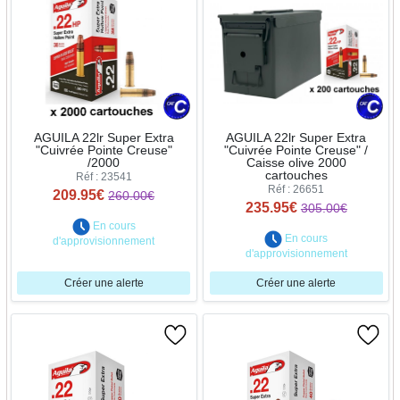
AGUILA 22lr Super Extra
AGUILA 22lr Super Extra
"Cuivrée Pointe Creuse"
"Cuivrée Pointe Creuse" /
/2000
Caisse olive 2000
cartouches
Réf : 23541
Réf : 26651
209.95€
260.00€
235.95€
305.00€
En cours
En cours
d'approvisionnement
d'approvisionnement
Créer une alerte
Créer une alerte