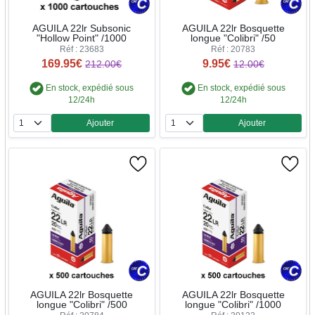
AGUILA 22lr Subsonic
AGUILA 22lr Bosquette
"Hollow Point" /1000
longue "Colibri" /50
Réf : 23683
Réf : 20783
169.95€
9.95€
212.00€
12.00€
En stock, expédié sous
En stock, expédié sous
12/24h
12/24h
Ajouter
Ajouter
Quantité
Quantité
AGUILA 22lr Bosquette
AGUILA 22lr Bosquette
longue "Colibri" /500
longue "Colibri" /1000