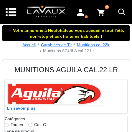
articles dans le panier
0
mon compte
☀️
Votre armurerie à Neufchâteau vous accueille tout l'été,
non-stop et aux horaires habituels !
Accueil
Carabines de Tir
Munitions cal.22lr
Munitions AGUILA cal.22 Lr
MUNITIONS AGUILA CAL.22 LR
En savoir plus
Catégories
Toutes
Cat. C
Type de produit