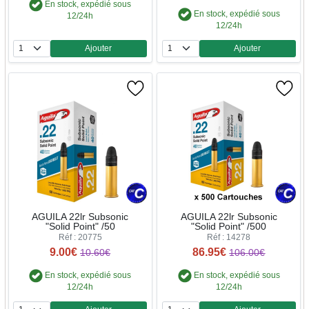
En stock, expédié sous
En stock, expédié sous
12/24h
12/24h
Ajouter
Ajouter
Quantité
Quantité
AGUILA 22lr Subsonic
AGUILA 22lr Subsonic
"Solid Point" /50
"Solid Point" /500
Réf : 20775
Réf : 14278
9.00€
86.95€
10.60€
106.00€
En stock, expédié sous
En stock, expédié sous
12/24h
12/24h