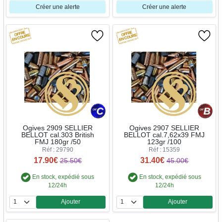
Créer une alerte
Créer une alerte
Ogives 2909 SELLIER
Ogives 2907 SELLIER
BELLOT cal.303 British
BELLOT cal.7,62x39 FMJ
FMJ 180gr /50
123gr /100
Réf : 29790
Réf : 15359
17.90€
31.40€
25.50€
45.00€
En stock, expédié sous
En stock, expédié sous
12/24h
12/24h
Ajouter
Ajouter
Quantité
Quantité