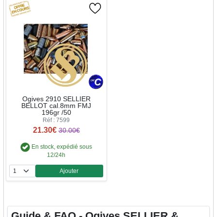
Ogives 2910 SELLIER
BELLOT cal.8mm FMJ
196gr /50
Réf : 7599
21.30€
30.00€
En stock, expédié sous
12/24h
Ajouter
Quantité
Guide & FAQ - Ogives SELLIER &