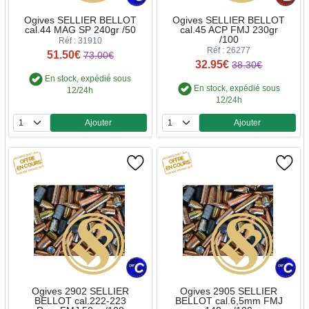
Ogives SELLIER BELLOT
Ogives SELLIER BELLOT
cal.44 MAG SP 240gr /50
cal.45 ACP FMJ 230gr
/100
Réf : 31910
Réf : 26277
51.50€
73.00€
32.95€
38.30€
En stock, expédié sous
En stock, expédié sous
12/24h
12/24h
Ajouter
Ajouter
Quantité
Quantité
Ogives 2902 SELLIER
Ogives 2905 SELLIER
BELLOT cal.222-223
BELLOT cal.6,5mm FMJ