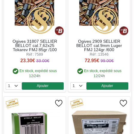
Ogives 31807 SELLIER
Ogives 2909 SELLIER
BELLOT cal.7,62x25
BELLOT cal.9mm Luger
Tokarev FMJ 85gr /100
FMJ 124gr /600
Réf : 7589
Réf : 13546
23.30€
72.95€
33.00€
99.00€
En stock, expédié sous
En stock, expédié sous
12/24h
12/24h
Ajouter
Ajouter
Quantité
Quantité