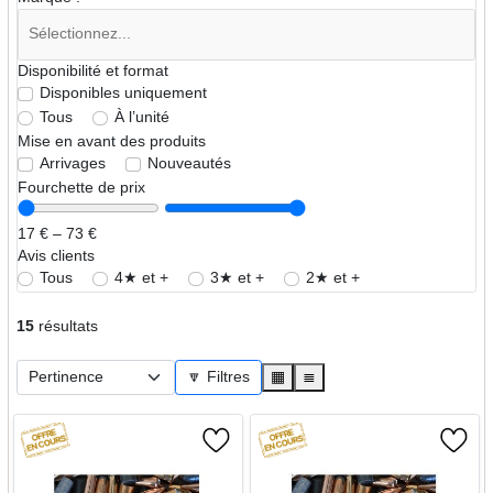
Disponibilité et format
Disponibles uniquement
Tous
À l’unité
Mise en avant des produits
Arrivages
Nouveautés
Fourchette de prix
17 € – 73 €
Avis clients
Tous
4★ et +
3★ et +
2★ et +
15
résultats
🔽 Filtres
▦
≣