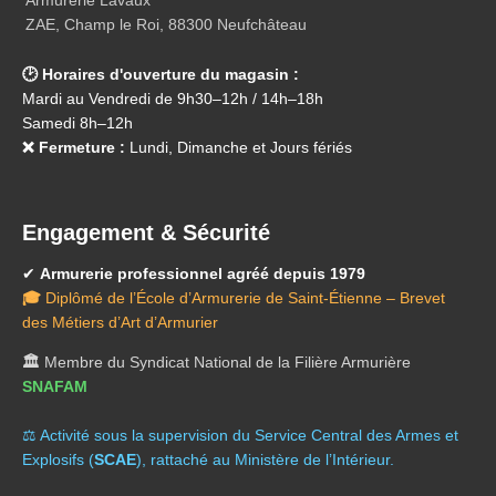
Armurerie Lavaux
ZAE, Champ le Roi, 88300 Neufchâteau
🕑 Horaires d'ouverture du magasin :
Mardi au Vendredi de 9h30–12h / 14h–18h
Samedi 8h–12h
❌ Fermeture :
Lundi, Dimanche et Jours fériés
Engagement & Sécurité
✔
Armurerie professionnel agréé depuis 1979
🎓
Diplômé de l’École d’Armurerie de Saint-Étienne – Brevet
des Métiers d’Art d’Armurier
🏛️
Membre du Syndicat National de la Filière Armurière
SNAFAM
⚖️ A
ctivité sous la supervision du Service Central des Armes et
Explosifs (
SCAE
), rattaché au Ministère de l’Intérieur.