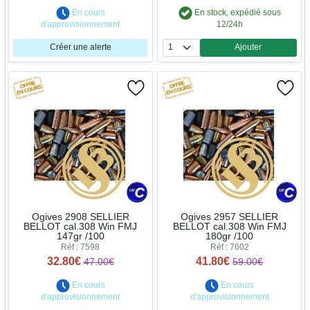
En cours
En stock, expédié sous
d'approvisionnement
12/24h
Créer une alerte
Ajouter
Quantité
Ogives 2908 SELLIER
Ogives 2957 SELLIER
BELLOT cal.308 Win FMJ
BELLOT cal.308 Win FMJ
147gr /100
180gr /100
Réf : 7598
Réf : 7602
32.80€
41.80€
47.00€
59.00€
En cours
En cours
d'approvisionnement
d'approvisionnement