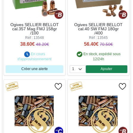
Ogives SELLIER BELLOT
Ogives SELLIER BELLOT
cal.357 Mag FMJ 158gr
cal.40 SW FMJ 180gr
/100
/400
Réf : 13548
Réf : 13545
38.60€
56.40€
48.20€
70.50€
En cours
En stock, expédié sous
d'approvisionnement
12/24h
Créer une alerte
Ajouter
Quantité