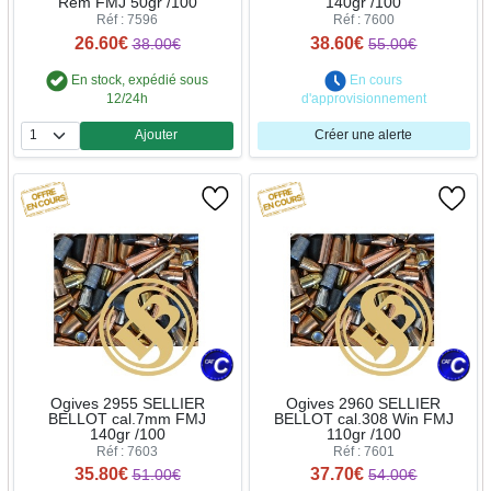
Rem FMJ 50gr /100
140gr /100
Réf : 7596
Réf : 7600
26.60€
38.60€
38.00€
55.00€
En stock, expédié sous
En cours
12/24h
d'approvisionnement
Ajouter
Créer une alerte
Quantité
Ogives 2955 SELLIER
Ogives 2960 SELLIER
BELLOT cal.7mm FMJ
BELLOT cal.308 Win FMJ
140gr /100
110gr /100
Réf : 7603
Réf : 7601
35.80€
37.70€
51.00€
54.00€