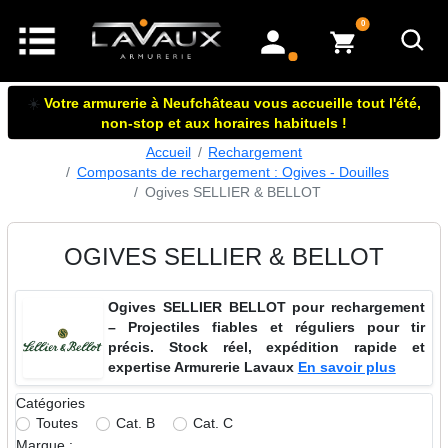
articles dans le panier
0
mon compte
☀️
Votre armurerie à Neufchâteau vous accueille tout l'été,
non-stop et aux horaires habituels !
Accueil
Rechargement
Composants de rechargement : Ogives - Douilles
Ogives SELLIER & BELLOT
OGIVES SELLIER & BELLOT
Ogives SELLIER BELLOT pour rechargement
– Projectiles fiables et réguliers pour tir
précis. Stock réel, expédition rapide et
expertise Armurerie Lavaux
En savoir plus
Catégories
Toutes
Cat. B
Cat. C
Marque :