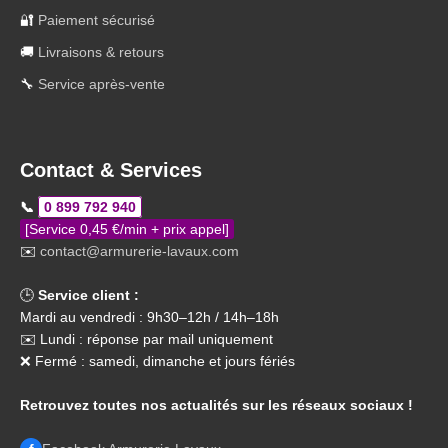
🔐
Paiement sécurisé
🚚
Livraisons & retours
🔧
Service après-vente
Contact & Services
📞
0 899 792 940
[Service 0,45 €/min + prix appel]
✉️
contact@armurerie-lavaux.com
🕒
Service client :
Mardi au vendredi : 9h30–12h / 14h–18h
✉️ Lundi : réponse par mail uniquement
❌ Fermé : samedi, dimanche et jours fériés
Retrouvez toutes nos actualités sur les réseaux sociaux !