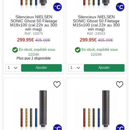
Silencieux NIELSEN
Silencieux NIELSEN
SONIC Ghost 50 Filetage
SONIC Ghost 50 Filetage
M18x100 (cal.22lr au 300
M15x100 (cal.22lr au 300
win mag)
win mag)
Réf : 10975
Réf : 24503
299.95€
299.95€
405.00€
405.00€
En stock, expédié sous
En stock, expédié sous
12/24h
12/24h
Plus que 1 disponible
Ajouter
Ajouter
Quantité
Quantité