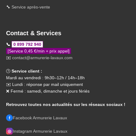
🔧
Service après-vente
Contact & Services
📞
0 899 792 940
[Service 0,45 €/min + prix appel]
✉️
contact@armurerie-lavaux.com
🕒
Service client :
Mardi au vendredi : 9h30–12h / 14h–18h
✉️ Lundi : réponse par mail uniquement
❌ Fermé : samedi, dimanche et jours fériés
Retrouvez toutes nos actualités sur les réseaux sociaux !
f
Facebook Armurerie Lavaux
◎
Instagram Armurerie Lavaux