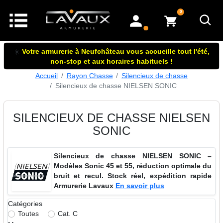
articles dans le panier
0
mon compte
☀️
Votre armurerie à Neufchâteau vous accueille tout l'été,
non-stop et aux horaires habituels !
Accueil
Rayon Chasse
Silencieux de chasse
Silencieux de chasse NIELSEN SONIC
SILENCIEUX DE CHASSE NIELSEN
SONIC
Silencieux de chasse NIELSEN SONIC –
Modèles Sonic 45 et 55, réduction optimale du
bruit et recul. Stock réel, expédition rapide
Armurerie Lavaux
En savoir plus
Catégories
Toutes
Cat. C