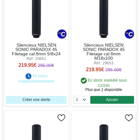
Silencieux NIELSEN
Silencieux NIELSEN
SONIC PARADOX 45
SONIC PARADOX 45
Filetage cal.8mm 5/8x24
Filetage cal.8mm
M18x100
Réf : 29651
Réf : 29653
219.95€
295.00€
219.95€
295.00€
En cours
En stock, expédié sous
d'approvisionnement
12/24h
Plus que 1 disponible
Créer une alerte
Ajouter
Quantité