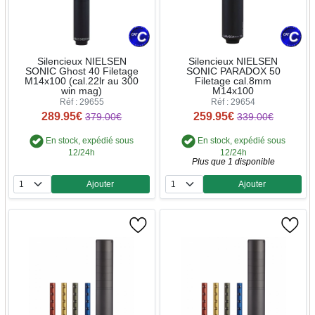
Silencieux NIELSEN
Silencieux NIELSEN
SONIC Ghost 40 Filetage
SONIC PARADOX 50
M14x100 (cal.22lr au 300
Filetage cal.8mm
win mag)
M14x100
Réf : 29655
Réf : 29654
289.95€
259.95€
379.00€
339.00€
En stock, expédié sous
En stock, expédié sous
12/24h
12/24h
Plus que 1 disponible
Ajouter
Ajouter
Quantité
Quantité