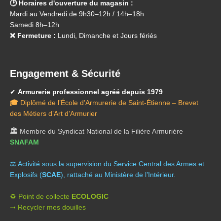
🕑 Horaires d'ouverture du magasin :
Mardi au Vendredi de 9h30–12h / 14h–18h
Samedi 8h–12h
❌ Fermeture :
Lundi, Dimanche et Jours fériés
Engagement & Sécurité
✔
Armurerie professionnel agréé depuis 1979
🎓
Diplômé de l’École d’Armurerie de Saint-Étienne – Brevet
des Métiers d’Art d’Armurier
🏛️
Membre du Syndicat National de la Filière Armurière
SNAFAM
⚖️ A
ctivité sous la supervision du Service Central des Armes et
Explosifs (
SCAE
), rattaché au Ministère de l’Intérieur.
♻️ Point de collecte
ECOLOGIC
➝ Recycler mes douilles