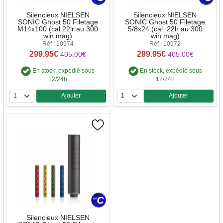
Silencieux NIELSEN
Silencieux NIELSEN
SONIC Ghost 50 Filetage
SONIC Ghost 50 Filetage
M14x100 (cal.22lr au 300
5/8x24 (cal. 22lr au 300
win mag)
win mag)
Réf : 10974
Réf : 10972
299.95€
299.95€
405.00€
405.00€
En stock, expédié sous
En stock, expédié sous
12/24h
12/24h
Ajouter
Ajouter
Quantité
Quantité
Silencieux NIELSEN