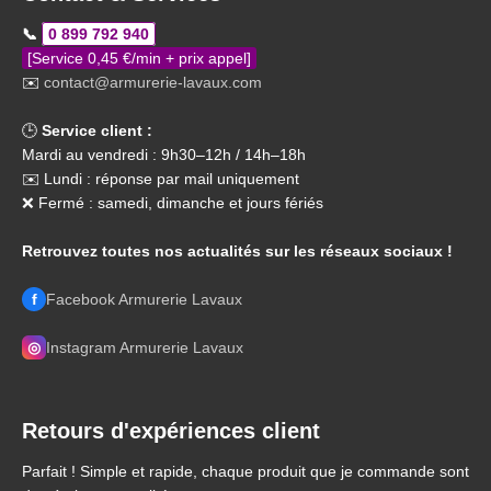
📞
0 899 792 940
[Service 0,45 €/min + prix appel]
✉️
contact@armurerie-lavaux.com
🕒
Service client :
Mardi au vendredi : 9h30–12h / 14h–18h
✉️ Lundi : réponse par mail uniquement
❌ Fermé : samedi, dimanche et jours fériés
Retrouvez toutes nos actualités sur les réseaux sociaux !
f
Facebook Armurerie Lavaux
◎
Instagram Armurerie Lavaux
Retours d'expériences client
Parfait ! Simple et rapide, chaque produit que je commande sont