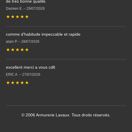
de très bonne qualité.
Damien E.
–
29/07/2026
★
★
★
★
★
comme d'habitude impeccable et rapide
alain P.
–
28/07/2026
★
★
★
★
★
excellent merci a vous cdlt
ERIC A.
–
27/07/2026
★
★
★
★
★
© 2006 Armurerie Lavaux. Tous droits réservés.