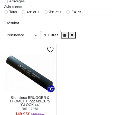
Arrivages
Avis clients
Tous
4★ et +
3★ et +
2★ et +
1
résultat
🔽 Filtres
▦
≣
Silencieux BRUGGER &
THOMET HP22 M9x0.75
"GLOCK 44"
Réf : 17860
149.95€
169.00€