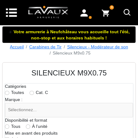
articles dans le panier
0
mon compte
☀️
Votre armurerie à Neufchâteau vous accueille tout l'été,
non-stop et aux horaires habituels !
Accueil
Carabines de Tir
Silencieux - Modérateur de son
Silencieux M9x0.75
SILENCIEUX M9X0.75
Catégories
Toutes
Cat. C
Marque :
Disponibilité et format
Tous
À l’unité
Mise en avant des produits