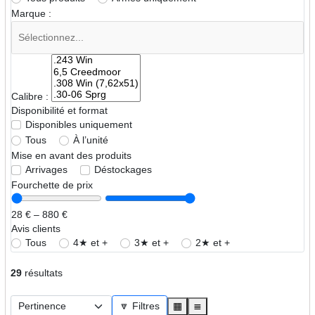
Marque :
Calibre :
Disponibilité et format
Disponibles uniquement
Tous
À l’unité
Mise en avant des produits
Arrivages
Déstockages
Fourchette de prix
28 € – 880 €
Avis clients
Tous
4★ et +
3★ et +
2★ et +
29
résultats
🔽 Filtres
▦
≣