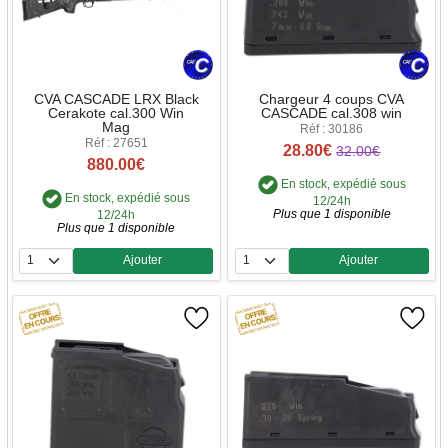
CVA CASCADE LRX Black
Chargeur 4 coups CVA
Cerakote cal.300 Win
CASCADE cal.308 win
Mag
Réf : 30186
Réf : 27651
28.80€
32.00€
880.00€
En stock, expédié sous
En stock, expédié sous
12/24h
Plus que 1 disponible
12/24h
Plus que 1 disponible
Ajouter
Ajouter
Quantité
Quantité