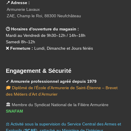
📍 Adresse :
Armurerie Lavaux
ZAE, Champ le Roi, 88300 Neufchâteau
🕑 Horaires d'ouverture du magasin :
Mardi au Vendredi de 9h30–12h / 14h–18h
Samedi 8h–12h
❌ Fermeture :
Lundi, Dimanche et Jours fériés
Engagement & Sécurité
✔
Armurerie professionnel agréé depuis 1979
🎓
Diplômé de l’École d’Armurerie de Saint-Étienne – Brevet
des Métiers d’Art d’Armurier
🏛️
Membre du Syndicat National de la Filière Armurière
SNAFAM
⚖️ A
ctivité sous la supervision du Service Central des Armes et
Explosifs (
SCAE
), rattaché au Ministère de l’Intérieur.