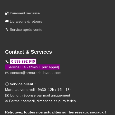
🔐
Paiement sécurisé
🚚
Livraisons & retours
🔧
Service après-vente
Contact & Services
📞
0 899 792 940
[Service 0,45 €/min + prix appel]
✉️
contact@armurerie-lavaux.com
🕒
Service client :
Mardi au vendredi : 9h30–12h / 14h–18h
✉️ Lundi : réponse par mail uniquement
❌ Fermé : samedi, dimanche et jours fériés
Retrouvez toutes nos actualités sur les réseaux sociaux !