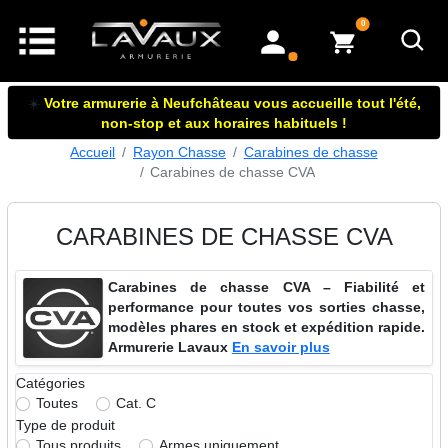
articles dans le panier
0
mon compte
☀️
Votre armurerie à Neufchâteau vous accueille tout l'été,
non-stop et aux horaires habituels !
Accueil
Rayon Chasse
Carabines de chasse
Carabines de chasse CVA
CARABINES DE CHASSE CVA
Carabines de chasse CVA – Fiabilité et
performance pour toutes vos sorties chasse,
modèles phares en stock et expédition rapide.
Armurerie Lavaux
En savoir plus
Catégories
Toutes
Cat. C
Type de produit
Tous produits
Armes uniquement