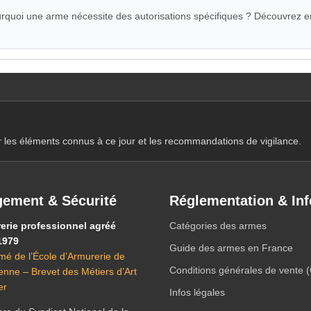
quoi une arme nécessite des autorisations spécifiques ? Découvrez e
r les éléments connus à ce jour et les recommandations de vigilance.
ement & Sécurité
Réglementation & Inf
erie professionnel agréé
Catégories des armes
1979
Guide des armes en France
mé de l’École d’Armurerie de
Conditions générales de vente 
ienne – Brevet des Métiers d’Art
er
Infos légales