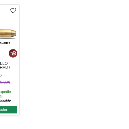
ELLOT
FMJ /
02
0.00€
expédié
24h
ponible
outer
ntité