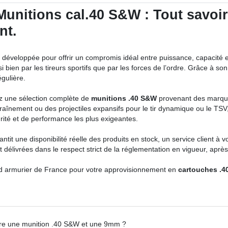
unitions cal.40 S&W : Tout savoir p
nt.
 développée pour offrir un compromis idéal entre puissance, capacité 
i bien par les tireurs sportifs que par les forces de l’ordre. Grâce à so
gulière.
ez une sélection complète de
munitions .40 S&W
provenant des marque
traînement ou des projectiles expansifs pour le tir dynamique ou le T
ité et de performance les plus exigeantes.
ntit une disponibilité réelle des produits en stock, un service client à 
 délivrées dans le respect strict de la réglementation en vigueur, après 
nd armurier de France pour votre approvisionnement en
cartouches .
ntre une munition .40 S&W et une 9mm ?