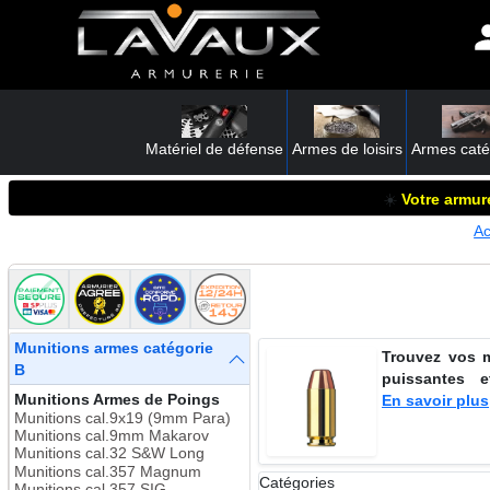
Matériel de défense
Armes de loisirs
Armes caté
☀️
Votre armure
Ac
Munitions armes catégorie
Trouvez vos m
B
puissantes e
Munitions Armes de Poings
En savoir plus
Munitions cal.9x19 (9mm Para)
Munitions cal.9mm Makarov
Munitions cal.32 S&W Long
Munitions cal.357 Magnum
Catégories
Munitions cal.357 SIG