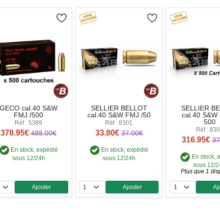
GECO cal.40 S&W
SELLIER BELLOT
SELLIER B
FMJ /500
cal.40 S&W FMJ /50
cal.40 S&W 
500
Réf : 5389
Réf : 8301
Réf : 83
378.95€
33.80€
488.00€
37.00€
316.95€
37
En stock, expédié
En stock, expédié
En stock, 
sous 12/24h
sous 12/24h
sous 12/
Plus que 1 dis
Ajouter
Ajouter
Aj
Quantité
Quantité
Qua