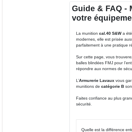
Guide & FAQ - M
votre équipeme
La munition
cal.40 S&W
a été
modernes, elle est prisée auss
parfaitement à une pratique ré
Sur cette page, vous trouver
balles blindées FMJ pour l’en
répondre aux normes de sécur
L’
Armurerie Lavaux
vous gara
munitions de
catégorie B
sont
Faites confiance au plus gra
sécurité.
Quelle est la différence e