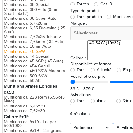
Toutes
Cat. B
Munitions cal.38 Spécial
Munitions cal.380 Auto (9mm
Type de produit
Short - 9x17)
Tous produits
Munitions
Munitions cal.38 Super Auto
Marque :
Munitions cal.5,7x28mm
Munitions cal.6,35 Browning (.25
Auto)
Munitions cal.7,62x25 Tokarev
Munitions cal.7,65mm (.32 Auto)
Munitions cal.10mm Auto
Munitions cal.40 S&W
Munitions cal.44 Spécial
Calibre :
Munitions cal.45 ACP (.45 Auto)
Disponibilité et format
Munitions cal.454 Casull
Tous
À l’unité
En p
Munitions cal.460 S&W Magnum
Munitions cal.500 S&W
Fourchette de prix
Munitions cal.50 AE
Munitions Armes Longues
33 € – 379 €
cat.B
Avis clients
Munitions cal.223 Rem (5,56x45
Tous
4★ et +
3★ et
Nato)
Munitions cal.5,45x39
Munitions cal.7,62x39
4
résultats
Calibre 9x19
Munitions cal.9x19 - Lot par
500/1000
🔽 Filtre
Munitions cal.9x19 - 115 grains