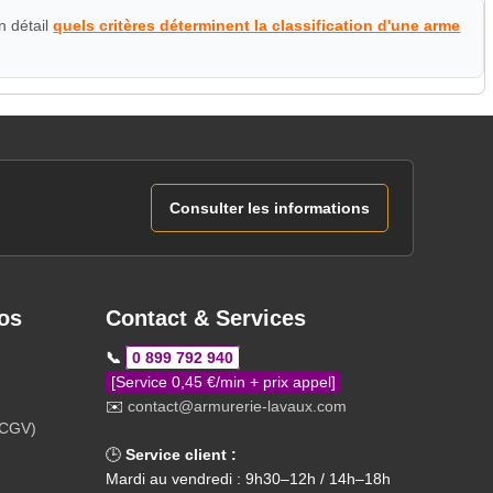
n détail
quels critères déterminent la classification d'une arme
Consulter les informations
os
Contact & Services
📞
0 899 792 940
[Service 0,45 €/min + prix appel]
✉️
contact@armurerie-lavaux.com
(CGV)
🕒
Service client :
Mardi au vendredi : 9h30–12h / 14h–18h