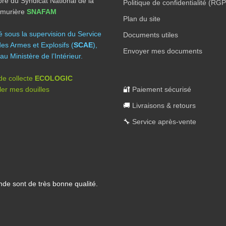
e du Syndicat National de la
Politique de confidentialité (RG
Armurière
SNAFAM
Plan du site
té sous la supervision du Service
Documents utiles
des Armes et Explosifs (
SCAE
),
Envoyer mes documents
au Ministère de l’Intérieur.
 de collecte
ECOLOGIC
er mes douilles
🔐
Paiement sécurisé
🚚
Livraisons & retours
🔧
Service après-vente
nde sont de très bonne qualité.