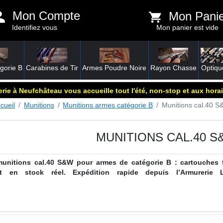
Mon Compte
Mon Pani
Identifiez vous
Mon panier est vide
gorie B
Carabines de Tir
Armes Poudre Noire
Rayon Chasse
Optiqu
rie à Neufchâteau vous accueille tout l'été, non-stop et aux horai
cueil
Munitions
Munitions armes catégorie B
Munitions cal.40 
MUNITIONS CAL.40 S
unitions cal.40 S&W pour armes de catégorie B : cartouches f
t en stock réel. Expédition rapide depuis l’Armurerie L