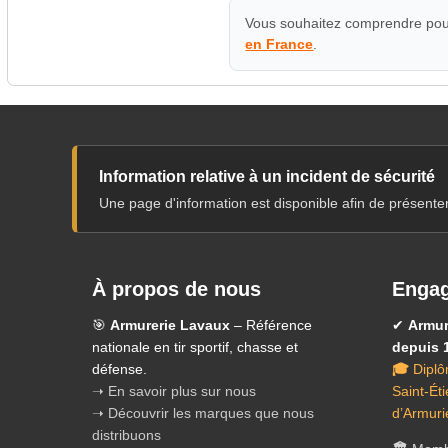
Vous souhaitez comprendre pour
en France
.
Information relative à un incident de sécurité
Une page d'information est disponible afin de présente
À propos de nous
Engag
🎯
Armurerie Lavaux
– Référence
✔
Armur
nationale en tir sportif, chasse et
depuis 
défense.
🎓
Diplô
➝ En savoir plus sur nous
Saint-Ét
➝ Découvrir les marques que nous
d’Armuri
distribuons