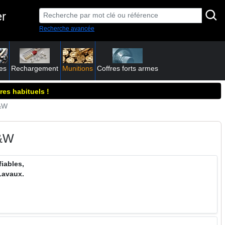
er
Recherche avancée
es
Rechargement
Munitions
Coffres forts armes
res habituels !
S&W
&W
iables,
avaux.