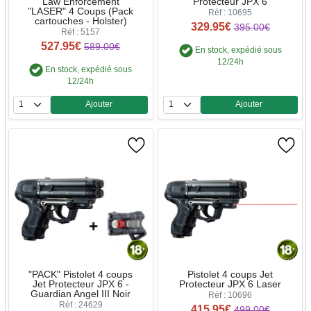
Law Enforcement
Protecteur JPX 6
"LASER" 4 Coups (Pack
Réf : 10695
cartouches - Holster)
329.95€
395.00€
Réf : 5157
527.95€
589.00€
En stock, expédié sous
12/24h
En stock, expédié sous
12/24h
Ajouter
Ajouter
Quantité
Quantité
"PACK" Pistolet 4 coups
Pistolet 4 coups Jet
Jet Protecteur JPX 6 -
Protecteur JPX 6 Laser
Guardian Angel III Noir
Réf : 10696
Réf : 24629
415.95€
499.00€