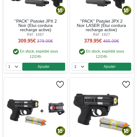
''PACK'' Pistolet JPX 2
''PACK'' Pistolet JPX 2
Noir (Etui cordura
Noir LASER (Étui cordura
recharge active)
recharge active)
Réf : 1687
Réf : 1927
309.95€
379.95€
379.00€
465.00€
En stock, expédié sous
En stock, expédié sous
12/24h
12/24h
Ajouter
Ajouter
Quantité
Quantité