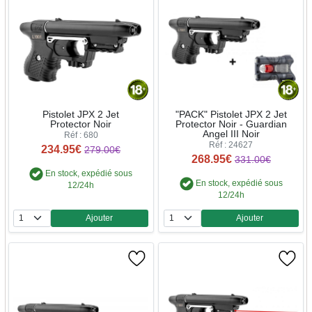
Pistolet JPX 2 Jet
"PACK" Pistolet JPX 2 Jet
Protector Noir
Protector Noir - Guardian
Angel III Noir
Réf : 680
Réf : 24627
234.95€
279.00€
268.95€
331.00€
En stock, expédié sous
En stock, expédié sous
12/24h
12/24h
Ajouter
Ajouter
Quantité
Quantité