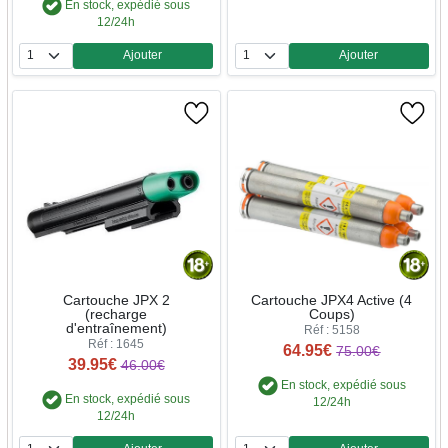
En stock, expédié sous
12/24h
Ajouter
Ajouter
Quantité
Quantité
Cartouche JPX 2
Cartouche JPX4 Active (4
(recharge
Coups)
d'entraînement)
Réf : 5158
Réf : 1645
64.95€
75.00€
39.95€
46.00€
En stock, expédié sous
En stock, expédié sous
12/24h
12/24h