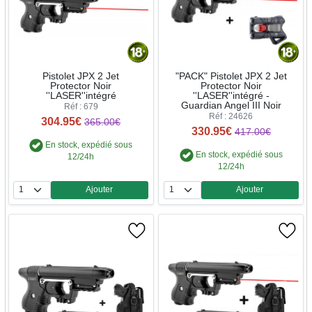
Pistolet JPX 2 Jet
"PACK" Pistolet JPX 2 Jet
Protector Noir
Protector Noir
''LASER''intégré
''LASER''intégré -
Guardian Angel III Noir
Réf : 679
Réf : 24626
304.95€
365.00€
330.95€
417.00€
En stock, expédié sous
En stock, expédié sous
12/24h
12/24h
Ajouter
Ajouter
Quantité
Quantité