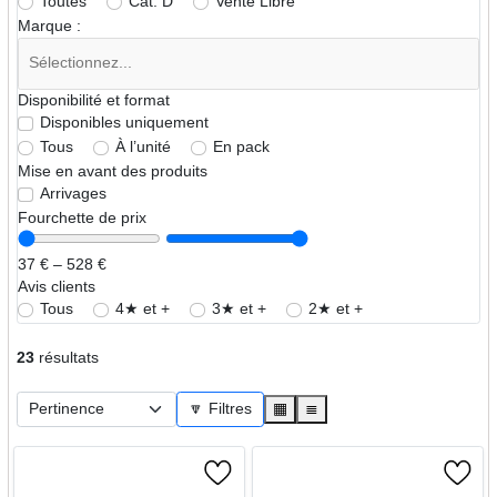
Toutes
Cat. D
Vente Libre
Marque :
Disponibilité et format
Disponibles uniquement
Tous
À l’unité
En pack
Mise en avant des produits
Arrivages
Fourchette de prix
37 € – 528 €
Avis clients
Tous
4★ et +
3★ et +
2★ et +
23
résultats
🔽 Filtres
▦
≣