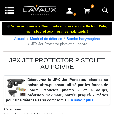
articles dans le panier
0
mon compte
☀️
Votre armurerie à Neufchâteau vous accueille tout l'été,
non-stop et aux horaires habituels !
Accueil
Matériel de défense
Bombe lacrymogène
JPX Jet Protector pistolet au poivre
JPX JET PROTECTOR PISTOLET
AU POIVRE
Découvrez le JPX Jet Protector, pistolet au
poivre ultra-puissant utilisé par les forces de
l’ordre. Modèles phares 2 et 4 coups,
précision maximale, portée jusqu’à 7 mètres
pour une défense sans compromis.
En savoir plus
Catégories