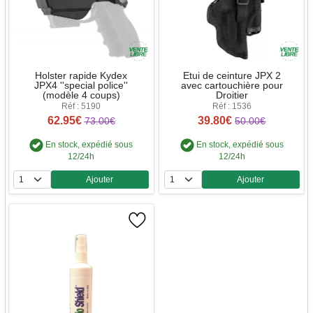
Holster rapide Kydex
Etui de ceinture JPX 2
JPX4 ''special police''
avec cartouchière pour
(modèle 4 coups)
Droitier
Réf : 5190
Réf : 1536
62.95€
39.80€
73.00€
50.00€
En stock, expédié sous
En stock, expédié sous
12/24h
12/24h
Ajouter
Ajouter
Quantité
Quantité