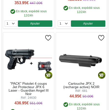
353.95€
447.00€
En stock, expédié sous
En stock, expédié sous
12/24h
12/24h
Ajouter
Ajouter
Quantité
Quantité
"PACK" Pistolet 4 coups
Cartouche JPX 2
Jet Protecteur JPX 6
(recharge active) NOIR
Laser - Guardian Angel III
Réf : 681
Noir
44.95€
50.00€
Réf : 24630
436.95€
551.00€
En stock, expédié sous
12/24h