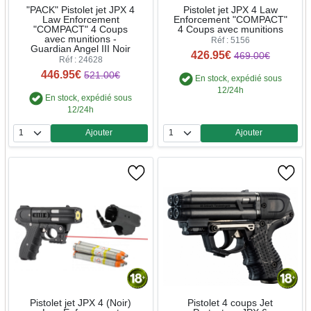
"PACK" Pistolet jet JPX 4
Pistolet jet JPX 4 Law
Law Enforcement
Enforcement "COMPACT"
"COMPACT" 4 Coups
4 Coups avec munitions
avec munitions -
Réf : 5156
Guardian Angel III Noir
426.95€
469.00€
Réf : 24628
446.95€
521.00€
En stock, expédié sous
12/24h
En stock, expédié sous
12/24h
Ajouter
Ajouter
Quantité
Quantité
Pistolet jet JPX 4 (Noir)
Pistolet 4 coups Jet