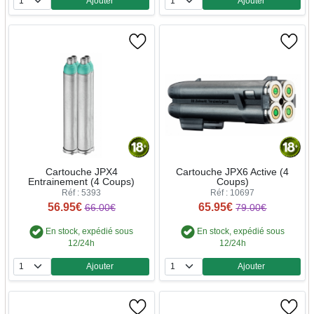
Ajouter
Ajouter
Quantité
Quantité
Cartouche JPX4
Cartouche JPX6 Active (4
Entrainement (4 Coups)
Coups)
Réf : 5393
Réf : 10697
56.95€
65.95€
66.00€
79.00€
En stock, expédié sous
En stock, expédié sous
12/24h
12/24h
Ajouter
Ajouter
Quantité
Quantité