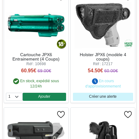
Cartouche JPX6
Holster JPX6 (modèle 4
Entrainement (4 Coups)
coups)
Réf : 10698
Réf : 17217
60.95€
54.50€
69.00€
60.00€
En stock, expédié sous
En cours
12/24h
d'approvisionnement
Ajouter
Créer une alerte
Quantité