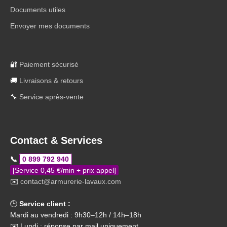
Documents utiles
Envoyer mes documents
🔐
Paiement sécurisé
🚚
Livraisons & retours
🔧
Service après-vente
Contact & Services
📞
0 899 792 940
[Service 0,45 €/min + prix appel]
✉️
contact@armurerie-lavaux.com
🕒
Service client :
Mardi au vendredi : 9h30–12h / 14h–18h
✉️ Lundi : réponse par mail uniquement