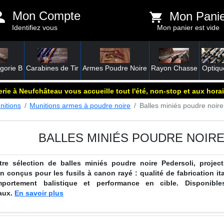
Mon Compte
Mon Pani
Identifiez vous
Mon panier est vide
gorie B
Carabines de Tir
Armes Poudre Noire
Rayon Chasse
Optiqu
rie à Neufchâteau vous accueille tout l'été, non-stop et aux horai
nitions
Munitions armes à poudre noire
Balles miniés poudre noi
BALLES MINIÉS POUDRE NOIR
re sélection de balles miniés poudre noire Pedersoli, project
n conçus pour les fusils à canon rayé : qualité de fabrication it
mportement balistique et performance en cible. Disponibl
aux.
En savoir plus