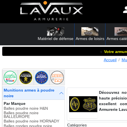
Matériel de défense
Armes de loisirs
Armes caté
☀️
Votre armure
Accueil
Mu
Munitions armes à poudre
Découvrez not
noire
haute précisio
Par Marque
excellent co
Balles poudre noire H&N
Armurerie Lav
Balles poudre noire
BALLEUROPE
Balles poudre noire HORNADY
Catégories
Balles rondes poudre noire