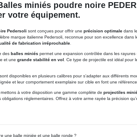
Balles miniés poudre noire PEDERS
ser votre équipement.
ire Pedersoli
sont conçues pour offrir une
précision optimale
dans les
élèbre marque italienne Pedersoli, reconnue pour son excellence dans le
ualité de fabrication irréprochable
.
se des
balles miniés
permet une expansion contrôlée dans les rayures d
re et une
grande stabilité en vol
. Ce type de projectile est idéal pou
sont disponibles en plusieurs calibres pour s’adapter aux différents mo
soignée et leur comportement exemplaire sur cible en font une référence 
 mettons à votre disposition une gamme complète de
projectiles mini
 obligations réglementaires. Offrez à votre arme rayée la précision qu’
tre une balle miniée et une balle ronde ?