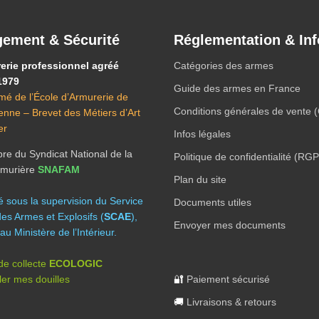
ement & Sécurité
Réglementation & Inf
erie professionnel agréé
Catégories des armes
1979
Guide des armes en France
mé de l’École d’Armurerie de
Conditions générales de vente 
ienne – Brevet des Métiers d’Art
er
Infos légales
e du Syndicat National de la
Politique de confidentialité (RG
Armurière
SNAFAM
Plan du site
té sous la supervision du Service
Documents utiles
des Armes et Explosifs (
SCAE
),
Envoyer mes documents
au Ministère de l’Intérieur.
 de collecte
ECOLOGIC
er mes douilles
🔐
Paiement sécurisé
🚚
Livraisons & retours