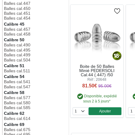
Balles cal.447
Balles cal.450
Balles cal.451
Balles cal.454
Calibre 45
Balles cal.457
Balles cal.458
Calibre 50
Balles cal.490
Balles cal.495
Balles cal.499
Balles cal.504
Calibre 51
Boite de 50 Balles
Minié PEDERSOLI
Balles cal.511
Cal.44 (.447) /50
Calibre 54
Réf : 20648
Balles cal.541
81.50€
95.00€
Balles cal.547
Calibre 58
Disponible, expédié
Balles cal.577
sous 2 à 5 jours*
Balles cal.580
Balles cal.585
Ajouter
Calibre 62
Quantité
Balles cal.614
Calibre 69
Balles cal.675
Balles cal.695