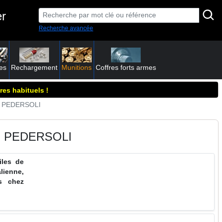
er
Recherche avancée
es
Rechargement
Munitions
Coffres forts armes
res habituels !
re PEDERSOLI
E PEDERSOLI
iles de
alienne,
es chez