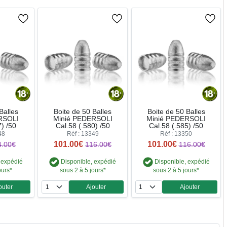
Balles
Boite de 50 Balles
Boite de 50 Balles
RSOLI
Minié PEDERSOLI
Minié PEDERSOLI
7) /50
Cal.58 (.580) /50
Cal.58 (.585) /50
48
Réf : 13349
Réf : 13350
101.00€
101.00€
4.00€
116.00€
116.00€
 expédié
Disponible, expédié
Disponible, expédié
ours*
sous 2 à 5 jours*
sous 2 à 5 jours*
outer
Ajouter
Ajouter
ntité
Quantité
Quantité