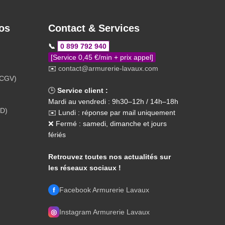
os
Contact & Services
📞
0 899 792 940
[Service 0,45 €/min + prix appel]
✉️
contact@armurerie-lavaux.com
(CGV)
🕒
Service client :
Mardi au vendredi : 9h30–12h / 14h–18h
PD)
✉️ Lundi : réponse par mail uniquement
❌ Fermé : samedi, dimanche et jours
fériés
Retrouvez toutes nos actualités sur
les réseaux sociaux !
f
Facebook Armurerie Lavaux
◎
Instagram Armurerie Lavaux