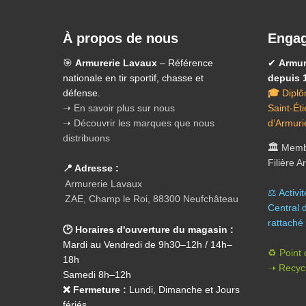
À propos de nous
Engag
🎯
Armurerie Lavaux
– Référence
✔
Armur
nationale en tir sportif, chasse et
depuis 
défense.
🎓
Diplô
➝ En savoir plus sur nous
Saint-Ét
➝ Découvrir les marques que nous
d’Armuri
distribuons
🏛️
Membr
Filière 
📍 Adresse :
Armurerie Lavaux
⚖️ A
ctivi
ZAE, Champ le Roi, 88300 Neufchâteau
Central 
rattaché 
🕑 Horaires d'ouverture du magasin :
Mardi au Vendredi de 9h30–12h / 14h–
♻️ Point
18h
➝ Recycl
Samedi 8h–12h
❌ Fermeture :
Lundi, Dimanche et Jours
fériés