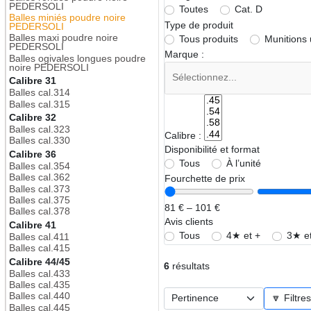
PEDERSOLI
Toutes
Cat. D
Balles miniés poudre noire
Type de produit
PEDERSOLI
Balles maxi poudre noire
Tous produits
Munitions
PEDERSOLI
Marque :
Balles ogivales longues poudre
noire PEDERSOLI
Calibre 31
Balles cal.314
Balles cal.315
Calibre 32
Balles cal.323
Calibre :
Balles cal.330
Disponibilité et format
Calibre 36
Tous
À l’unité
Balles cal.354
Balles cal.362
Fourchette de prix
Balles cal.373
Balles cal.375
81 € – 101 €
Balles cal.378
Avis clients
Calibre 41
Tous
4★ et +
3★ et
Balles cal.411
Balles cal.415
Calibre 44/45
6
résultats
Balles cal.433
Balles cal.435
Balles cal.440
🔽 Filtre
Balles cal.445