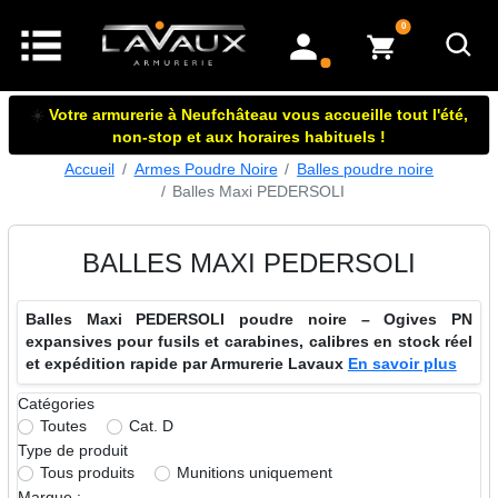
articles dans le panier
0
mon compte
☀️
Votre armurerie à Neufchâteau vous accueille tout l'été,
non-stop et aux horaires habituels !
Accueil
Armes Poudre Noire
Balles poudre noire
Balles Maxi PEDERSOLI
BALLES MAXI PEDERSOLI
Balles Maxi PEDERSOLI poudre noire – Ogives PN
expansives pour fusils et carabines, calibres en stock réel
et expédition rapide par Armurerie Lavaux
En savoir plus
Catégories
Toutes
Cat. D
Type de produit
Tous produits
Munitions uniquement
Marque :