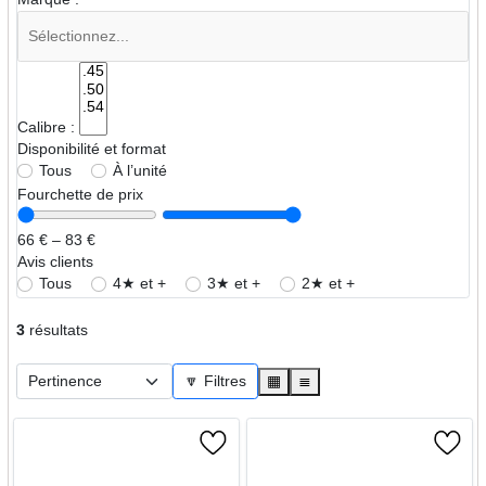
Calibre :
Disponibilité et format
Tous
À l’unité
Fourchette de prix
66 € – 83 €
Avis clients
Tous
4★ et +
3★ et +
2★ et +
3
résultats
🔽 Filtres
▦
≣