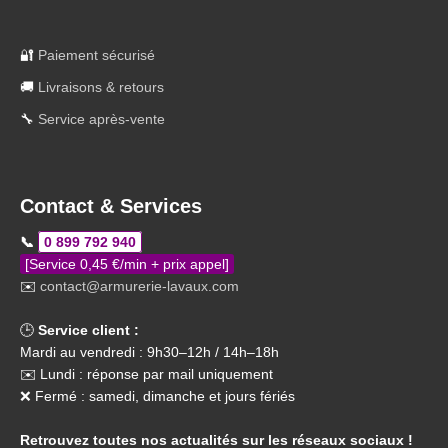
🔐
Paiement sécurisé
🚚
Livraisons & retours
🔧
Service après-vente
Contact & Services
📞
0 899 792 940
[Service 0,45 €/min + prix appel]
✉️
contact@armurerie-lavaux.com
🕒
Service client :
Mardi au vendredi : 9h30–12h / 14h–18h
✉️ Lundi : réponse par mail uniquement
❌ Fermé : samedi, dimanche et jours fériés
Retrouvez toutes nos actualités sur les réseaux sociaux !