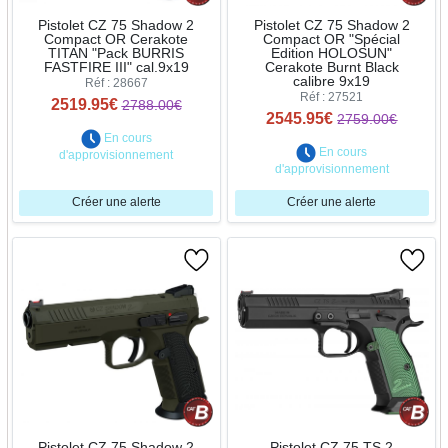
Pistolet CZ 75 Shadow 2
Pistolet CZ 75 Shadow 2
Compact OR Cerakote
Compact OR "Spécial
TITAN "Pack BURRIS
Edition HOLOSUN"
FASTFIRE III" cal.9x19
Cerakote Burnt Black
calibre 9x19
Réf : 28667
Réf : 27521
2519.95€
2788.00€
2545.95€
2759.00€
En cours
En cours
d'approvisionnement
d'approvisionnement
Créer une alerte
Créer une alerte
Pistolet CZ 75 Shadow 2
Pistolet CZ 75 TS 2