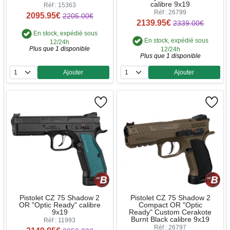
calibre 9x19
Réf : 15363
Réf : 26799
2095.95€
2205.00€
2139.95€
2339.00€
En stock, expédié sous
En stock, expédié sous
12/24h
Plus que 1 disponible
12/24h
Plus que 1 disponible
Ajouter
Ajouter
Quantité
Quantité
Pistolet CZ 75 Shadow 2
Pistolet CZ 75 Shadow 2
OR "Optic Ready" calibre
Compact OR "Optic
9x19
Ready" Custom Cerakote
Burnt Black calibre 9x19
Réf : 11993
Réf : 26797