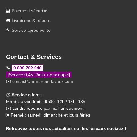
🔐
Paiement sécurisé
🚚
Livraisons & retours
🔧
Service après-vente
Contact & Services
📞
0 899 792 940
[Service 0,45 €/min + prix appel]
✉️
contact@armurerie-lavaux.com
🕒
Service client :
Mardi au vendredi : 9h30–12h / 14h–18h
✉️ Lundi : réponse par mail uniquement
❌ Fermé : samedi, dimanche et jours fériés
Retrouvez toutes nos actualités sur les réseaux sociaux !