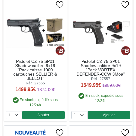
Pistolet CZ 75 SP01
Pistolet CZ 75 SP01
Shadow calibre 9x19
Shadow calibre 9x19
"Pack caisse 1000
"Pack VORTEX
cartouches SELLIER &
DEFENDER-CCW 3Moa"
BELLOT"
Réf : 27557
Réf : 27555
1549.95€
1959.00€
1499.95€
1874.00€
En stock, expédié sous
En stock, expédié sous
12/24h
12/24h
Ajouter
Ajouter
Quantité
Quantité