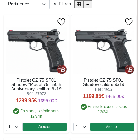
🔽 Filtres
▦
≣
Pistolet CZ 75 SP01
Pistolet CZ 75 SP01
Shadow "Model 75 - 50th
Shadow calibre 9x19
Anniversary" calibre 9x19
Réf : 4652
Réf : 27972
1199.95€
1465.00€
1299.95€
1699.00€
En stock, expédié sous
En stock, expédié sous
12/24h
12/24h
Ajouter
Ajouter
Quantité
Quantité