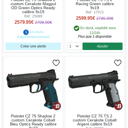
custom Cerakote Magpul
Racing Green calibre
OD Green Optics Ready
9x19
calibre 9x19
Réf : 17572
Réf : 25089
2599.95€
2745.00€
2579.95€
2709.00€
En stock, expédié sous
En cours
12/24h
Plus que 1 disponible
d'approvisionnement
Créer une alerte
Ajouter
Quantité
Pistolet CZ 75 Shadow 2
Pistolet CZ 75 TS 2
custom Cerakote Cobalt
custom Cerakote Cobalt
Bleu Optics Ready calibre
Argent calibre 9x19