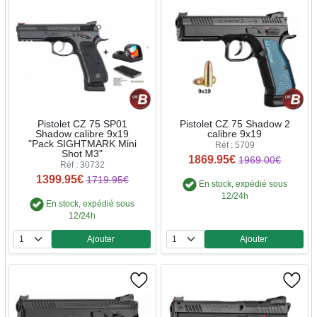
Pistolet CZ 75 SP01
Pistolet CZ 75 Shadow 2
Shadow calibre 9x19
calibre 9x19
"Pack SIGHTMARK Mini
Réf : 5709
Shot M3"
1869.95€
1969.00€
Réf : 30732
1399.95€
1719.95€
En stock, expédié sous
12/24h
En stock, expédié sous
12/24h
Ajouter
Ajouter
Quantité
Quantité