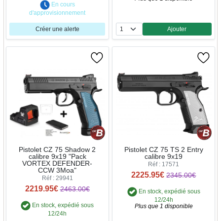
En cours
d'approvisionnement
Créer une alerte
Ajouter
Quantité
Pistolet CZ 75 Shadow 2
Pistolet CZ 75 TS 2 Entry
calibre 9x19 "Pack
calibre 9x19
VORTEX DEFENDER-
Réf : 17571
CCW 3Moa"
2225.95€
2345.00€
Réf : 29941
2219.95€
2463.00€
En stock, expédié sous
12/24h
En stock, expédié sous
Plus que 1 disponible
12/24h