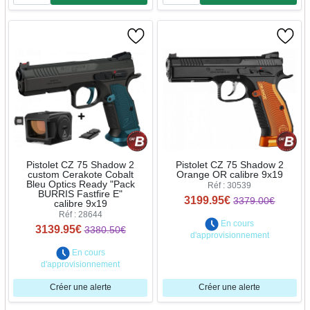
Quantité
Quantité
Pistolet CZ 75 Shadow 2
Pistolet CZ 75 Shadow 2
custom Cerakote Cobalt
Orange OR calibre 9x19
Bleu Optics Ready "Pack
Réf : 30539
BURRIS Fastfire E"
3199.95€
3379.00€
calibre 9x19
Réf : 28644
En cours
3139.95€
3380.50€
d'approvisionnement
En cours
d'approvisionnement
Créer une alerte
Créer une alerte