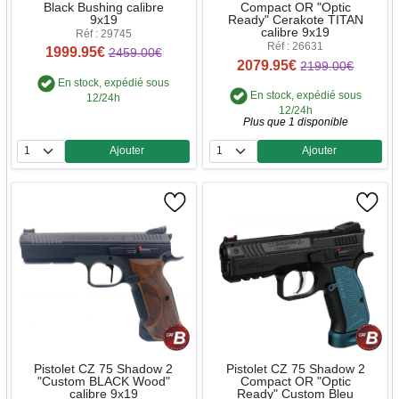
Black Bushing calibre
Compact OR "Optic
9x19
Ready" Cerakote TITAN
calibre 9x19
Réf : 29745
Réf : 26631
1999.95€
2459.00€
2079.95€
2199.00€
En stock, expédié sous
En stock, expédié sous
12/24h
12/24h
Plus que 1 disponible
Ajouter
Ajouter
Quantité
Quantité
Pistolet CZ 75 Shadow 2
Pistolet CZ 75 Shadow 2
"Custom BLACK Wood"
Compact OR "Optic
calibre 9x19
Ready" Custom Bleu