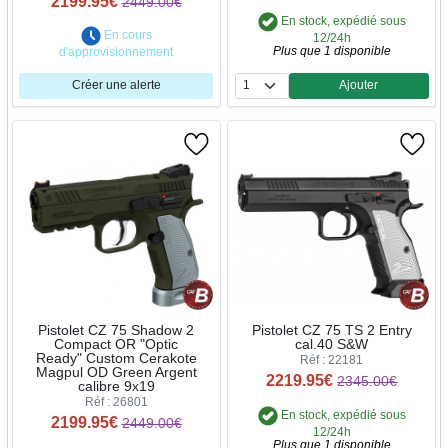
2199.95€
2449.00€
En stock, expédié sous
En cours
12/24h
Plus que 1 disponible
d'approvisionnement
Créer une alerte
Ajouter
Quantité
Pistolet CZ 75 Shadow 2
Pistolet CZ 75 TS 2 Entry
Compact OR "Optic
cal.40 S&W
Ready" Custom Cerakote
Réf : 22181
Magpul OD Green Argent
2219.95€
2345.00€
calibre 9x19
Réf : 26801
En stock, expédié sous
2199.95€
2449.00€
12/24h
Plus que 1 disponible