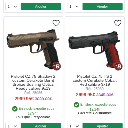
Ajouter
Ajouter
Quantité
Quantité
Pistolet CZ 75 Shadow 2
Pistolet CZ 75 TS 2
custom Cerakote Burnt
custom Cerakote Cobalt
Bronze Bushing Optics
Red calibre 9x19
Ready calibre 9x19
Réf : 25080
Réf : 25086
2699.95€
3345.00€
2999.95€
3099.00€
En stock, expédié sous
En stock, expédié sous
12/24h
Plus que 1 disponible
12/24h
Plus que 1 disponible
Ajouter
Ajouter