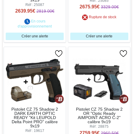
9x19
Réf : 25085
Réf : 25087
2675.95€
3329.00€
2639.95€
2819.00€
Rupture de stock
En cours
d'approvisionnement
Créer une alerte
Créer une alerte
Pistolet CZ 75 Shadow 2
Pistolet CZ 75 Shadow 2
DARK EARTH OPTIC
OR "Optic Ready
READY "Kit LEUPOLD
AIMPOINT ACRO C-2"
Delta Point PRO" calibre
calibre 9x19
9x19
Réf : 28875
Réf : 19617
2759.95€
2960.50€