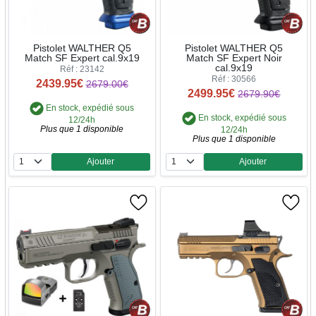
Pistolet WALTHER Q5
Pistolet WALTHER Q5
Match SF Expert cal.9x19
Match SF Expert Noir
cal.9x19
Réf : 23142
Réf : 30566
2439.95€
2679.00€
2499.95€
2679.90€
En stock, expédié sous
En stock, expédié sous
12/24h
Plus que 1 disponible
12/24h
Plus que 1 disponible
Ajouter
Ajouter
Quantité
Quantité