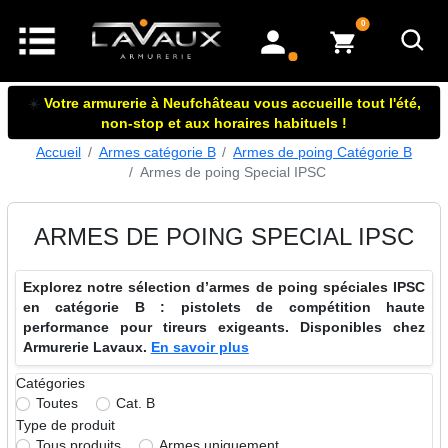
articles dans le panier
0
mon compte
☀️
Votre armurerie à Neufchâteau vous accueille tout l'été,
non-stop et aux horaires habituels !
Accueil
Armes catégorie B
Armes de poing Catégorie B
Armes de poing Special IPSC
ARMES DE POING SPECIAL IPSC
Explorez notre sélection d’armes de poing spéciales IPSC
en catégorie B : pistolets de compétition haute
performance pour tireurs exigeants. Disponibles chez
Armurerie Lavaux.
En savoir plus
Catégories
Toutes
Cat. B
Type de produit
Tous produits
Armes uniquement