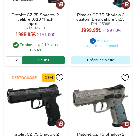
Pistolet CZ 75 Shadow 2
Pistolet CZ 75 Shadow 2
calibre 9x19 "Pack
custom Bleu calibre 9x19
Sportif"
Réf : 25088
Réf : 14933
1999.95€
2199.00€
1999.95€
2151.00€
En cours
En stock, expédié sous
d'approvisionnement
12/24h
Ajouter
Créer une alerte
Quantité
-19%
Pistolet CZ 75 Shadow 2
Pistolet CZ 75 Shadow 2