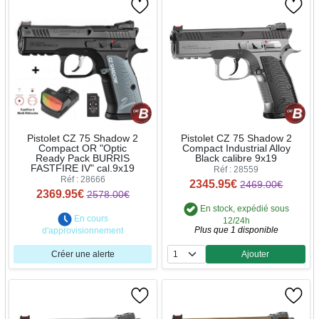
Pistolet CZ 75 Shadow 2
Pistolet CZ 75 Shadow 2
Compact OR "Optic
Compact Industrial Alloy
Ready Pack BURRIS
Black calibre 9x19
FASTFIRE IV" cal.9x19
Réf : 28559
Réf : 28666
2345.95€
2469.00€
2369.95€
2578.00€
En stock, expédié sous
En cours
12/24h
Plus que 1 disponible
d'approvisionnement
Créer une alerte
Ajouter
Quantité