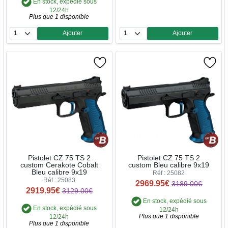
En stock, expédié sous
12/24h
Plus que 1 disponible
Ajouter
Ajouter
Quantité
Quantité
Pistolet CZ 75 TS 2
Pistolet CZ 75 TS 2
custom Cerakote Cobalt
custom Bleu calibre 9x19
Bleu calibre 9x19
Réf : 25082
Réf : 25083
2969.95€
3189.00€
2919.95€
3129.00€
En stock, expédié sous
En stock, expédié sous
12/24h
Plus que 1 disponible
12/24h
Plus que 1 disponible