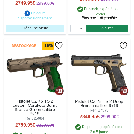
2749.95€
2999.00€
En stock, expédié sous
En cours
12/24h
Plus que 1 disponible
d'approvisionnement
Créer une alerte
Ajouter
Quantité
-16%
Pistolet CZ 75 TS 2
Pistolet CZ 75 TS 2 Deep
custom Cerakote Burnt
Bronze calibre 9x19
Bronze Green calibre
Réf : 17573
9x19
2849.95€
2999.00€
Réf : 25084
2799.95€
3329.00€
Disponible, expédié sous
2 à 5 jours*