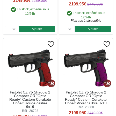
2149.95€
2259.00€
2199.95€
2449.00€
En stock, expédié sous
En stock, expédié sous
12/24h
12/24h
Plus que 1 disponible
Ajouter
Ajouter
Quantité
Quantité
Pistolet CZ 75 Shadow 2
Pistolet CZ 75 Shadow 2
Compact OR "Optic
Compact OR "Optic
Ready" Custom Cerakote
Ready" Custom Cerakote
Cobalt Rouge calibre
Cobalt Violet calibre 9x19
9x19
Réf : 26800
Réf : 26798
2199.95€
2449.00€