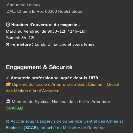
Armurerie Lavaux
ZAE, Champ le Roi, 88300 Neufchâteau
🕑 Horaires d'ouverture du magasin :
Mardi au Vendredi de 9h30–12h / 14h–18h
Samedi 8h–12h
❌ Fermeture :
Lundi, Dimanche et Jours fériés
Engagement & Sécurité
✔
Armurerie professionnel agréé depuis 1979
🎓
Diplômé de l’École d’Armurerie de Saint-Étienne – Brevet
des Métiers d’Art d’Armurier
🏛️
Membre du Syndicat National de la Filière Armurière
SNAFAM
⚖️ A
ctivité sous la supervision du Service Central des Armes et
Explosifs (
SCAE
), rattaché au Ministère de l’Intérieur.