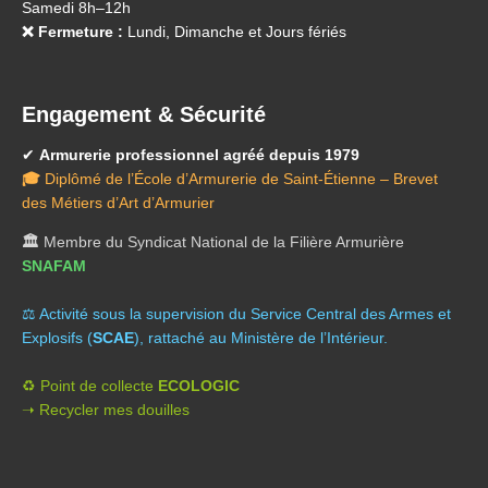
Samedi 8h–12h
❌ Fermeture :
Lundi, Dimanche et Jours fériés
Engagement & Sécurité
✔
Armurerie professionnel agréé depuis 1979
🎓
Diplômé de l’École d’Armurerie de Saint-Étienne – Brevet
des Métiers d’Art d’Armurier
🏛️
Membre du Syndicat National de la Filière Armurière
SNAFAM
⚖️ A
ctivité sous la supervision du Service Central des Armes et
Explosifs (
SCAE
), rattaché au Ministère de l’Intérieur.
♻️ Point de collecte
ECOLOGIC
➝ Recycler mes douilles