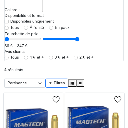
Calibre :
Disponibilité et format
Disponibles uniquement
Tous
À l’unité
En pack
Fourchette de prix
36 € – 347 €
Avis clients
Tous
4★ et +
3★ et +
2★ et +
4
résultats
🔽 Filtres
▦
≣