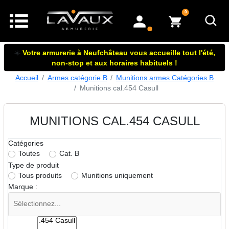
articles dans le panier
0
mon compte
☀️
Votre armurerie à Neufchâteau vous accueille tout l'été,
non-stop et aux horaires habituels !
Accueil
Armes catégorie B
Munitions armes Catégories B
Munitions cal.454 Casull
MUNITIONS CAL.454 CASULL
Catégories
Toutes
Cat. B
Type de produit
Tous produits
Munitions uniquement
Marque :