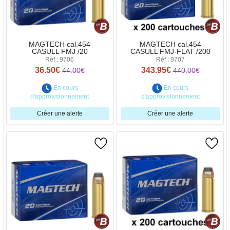
MAGTECH cal.454
MAGTECH cal.454
CASULL FMJ /20
CASULL FMJ-FLAT /200
Réf : 9706
Réf : 9707
36.50€
343.95€
44.00€
440.00€
En cours
En cours
d'approvisionnement
d'approvisionnement
Créer une alerte
Créer une alerte