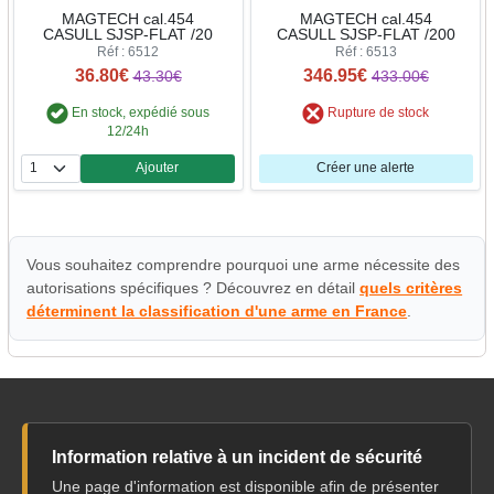
MAGTECH cal.454
MAGTECH cal.454
CASULL SJSP-FLAT /20
CASULL SJSP-FLAT /200
Réf : 6512
Réf : 6513
36.80€
346.95€
43.30€
433.00€
En stock, expédié sous
Rupture de stock
12/24h
Ajouter
Créer une alerte
Quantité
Vous souhaitez comprendre pourquoi une arme nécessite des
autorisations spécifiques ? Découvrez en détail
quels critères
déterminent la classification d'une arme en France
.
Information relative à un incident de sécurité
Une page d'information est disponible afin de présenter