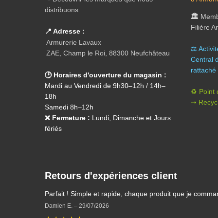
distribuons
🏛️
Membr
Filière 
📍 Adresse :
Armurerie Lavaux
⚖️ A
ctivi
ZAE, Champ le Roi, 88300 Neufchâteau
Central 
rattaché 
🕑 Horaires d'ouverture du magasin :
Mardi au Vendredi de 9h30–12h / 14h–
♻️ Point
18h
➝ Recycl
Samedi 8h–12h
❌ Fermeture :
Lundi, Dimanche et Jours
fériés
Retours d'expériences client
Parfait ! Simple et rapide, chaque produit que je comma
Damien E.
–
29/07/2026