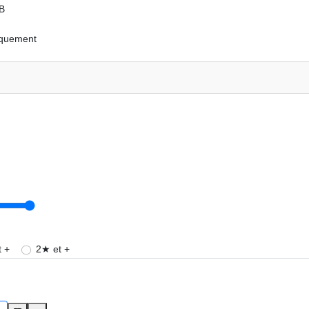
 B
iquement
 +
2★ et +