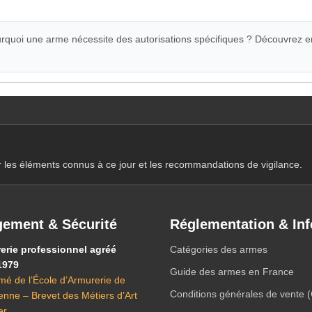
quoi une arme nécessite des autorisations spécifiques ? Découvrez e
r les éléments connus à ce jour et les recommandations de vigilance.
ement & Sécurité
Réglementation & Inf
erie professionnel agréé
Catégories des armes
1979
Guide des armes en France
mé de l’École d’Armurerie de
Conditions générales de vente 
ienne – Brevet des Métiers d’Art
er