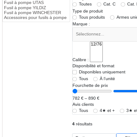
Fusil à pompe UTAS
Toutes
Cat. C
Cat.
Fusil à pompe YILDIZ
Type de produit
Fusil à pompe WINCHESTER
Tous produits
Armes un
Accessoires pour fusils à pompe
Marque :
Calibre :
Disponibilité et format
Disponibles uniquement
Tous
À l’unité
Fourchette de prix
782 € – 890 €
Avis clients
Tous
4★ et +
3★ et
4
résultats