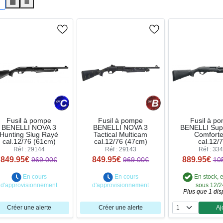
s
▦
≣
Fusil à pompe
Fusil à pompe
Fusil à p
BENELLI NOVA 3
BENELLI NOVA 3
BENELLI Sup
Hunting Slug Rayé
Tactical Multicam
Comfort
cal.12/76 (61cm)
cal.12/76 (47cm)
cal.12/
Réf : 29144
Réf : 29143
Réf : 33
849.95€
849.95€
889.95€
969.00€
969.00€
10
En cours
En cours
En stock, 
d'approvisionnement
d'approvisionnement
sous 12/
Plus que 1 dis
Créer une alerte
Créer une alerte
Aj
Qua