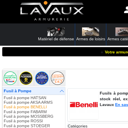
Matériel de défense
Armes de loisirs
Armes caté
☀️
Votre armure
Fusil à Pompe
Fusils à pomp
Fusil à pompe HATSAN
stock réel, e
Fusil à pompe AKSA ARMS
Lavaux
En sav
Fusil à pompe BENELLI
Fusil à pompe FABARM
Fusil à pompe MOSSBERG
Fusil à pompe ROSSI
Fusil à pompe STOEGER
Catégories