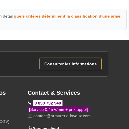
n détail
quels critères déterminent la classification d'une arme
Consulter les informations
os
Contact & Services
📞
0 899 792 940
[Service 0,45 €/min + prix appel]
✉️
contact@armurerie-lavaux.com
(CGV)
🕒
Service client :