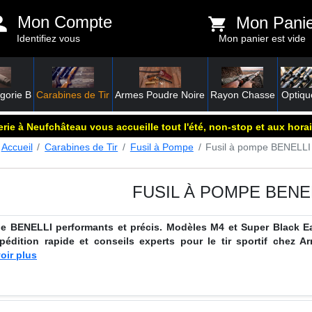
Mon Compte
Mon Pani
Identifiez vous
Mon panier est vide
gorie B
Carabines de Tir
Armes Poudre Noire
Rayon Chasse
Optiqu
rie à Neufchâteau vous accueille tout l'été, non-stop et aux horai
Accueil
Carabines de Tir
Fusil à Pompe
Fusil à pompe BENELLI
FUSIL À POMPE BENE
e BENELLI performants et précis. Modèles M4 et Super Black E
xpédition rapide et conseils experts pour le tir sportif chez Ar
oir plus