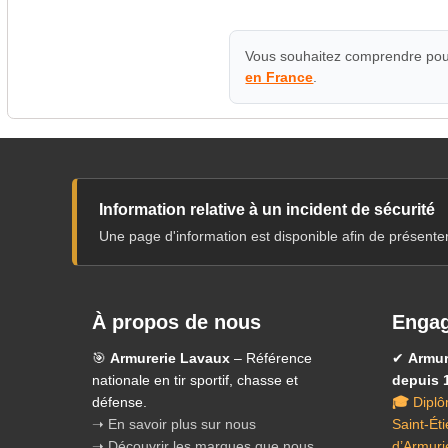
Vous souhaitez comprendre pour
en France
.
Information relative à un incident de sécurité
Une page d'information est disponible afin de présente
À propos de nous
Engag
🎯
Armurerie Lavaux
– Référence
✔
Armur
nationale en tir sportif, chasse et
depuis 
défense.
🎓
Diplô
➝ En savoir plus sur nous
Saint-Ét
➝ Découvrir les marques que nous
d’Armuri