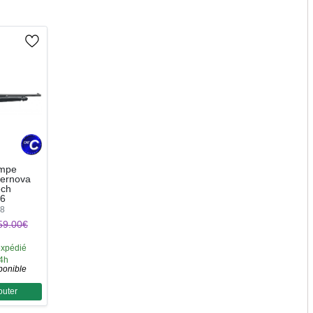
ompe
ernova
ech
76
48
59.00€
expédié
24h
ponible
outer
ntité