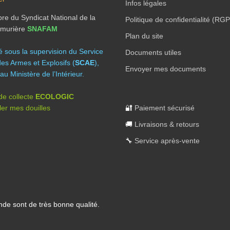
Infos légales
e du Syndicat National de la
Politique de confidentialité (RG
Armurière
SNAFAM
Plan du site
té sous la supervision du Service
Documents utiles
des Armes et Explosifs (
SCAE
),
Envoyer mes documents
au Ministère de l’Intérieur.
 de collecte
ECOLOGIC
er mes douilles
🔐
Paiement sécurisé
🚚
Livraisons & retours
🔧
Service après-vente
nde sont de très bonne qualité.