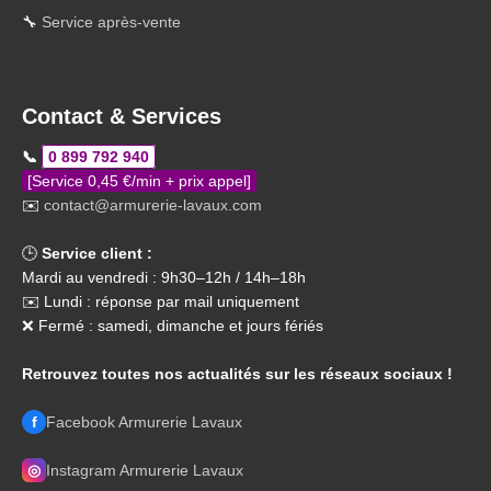
🔧
Service après-vente
Contact & Services
📞
0 899 792 940
[Service 0,45 €/min + prix appel]
✉️
contact@armurerie-lavaux.com
🕒
Service client :
Mardi au vendredi : 9h30–12h / 14h–18h
✉️ Lundi : réponse par mail uniquement
❌ Fermé : samedi, dimanche et jours fériés
Retrouvez toutes nos actualités sur les réseaux sociaux !
f
Facebook Armurerie Lavaux
◎
Instagram Armurerie Lavaux