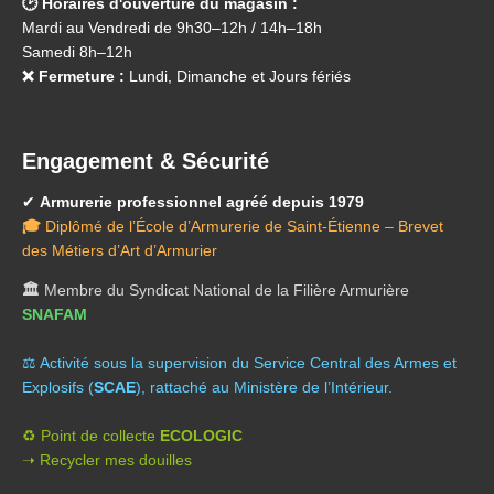
🕑 Horaires d'ouverture du magasin :
Mardi au Vendredi de 9h30–12h / 14h–18h
Samedi 8h–12h
❌ Fermeture :
Lundi, Dimanche et Jours fériés
Engagement & Sécurité
✔
Armurerie professionnel agréé depuis 1979
🎓
Diplômé de l’École d’Armurerie de Saint-Étienne – Brevet
des Métiers d’Art d’Armurier
🏛️
Membre du Syndicat National de la Filière Armurière
SNAFAM
⚖️ A
ctivité sous la supervision du Service Central des Armes et
Explosifs (
SCAE
), rattaché au Ministère de l’Intérieur.
♻️ Point de collecte
ECOLOGIC
➝ Recycler mes douilles