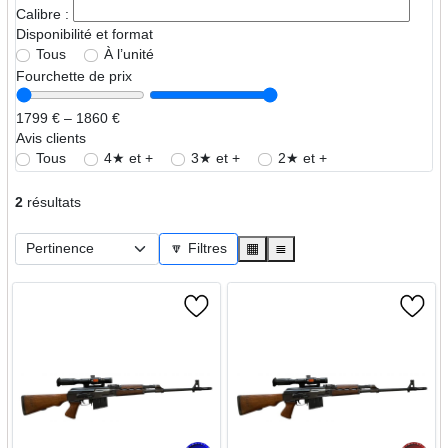
Calibre :
Disponibilité et format
Tous
À l’unité
Fourchette de prix
1799 € – 1860 €
Avis clients
Tous
4★ et +
3★ et +
2★ et +
2
résultats
🔽 Filtres
▦
≣