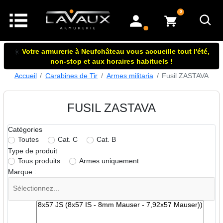
articles dans le panier
0
mon compte
☀️
Votre armurerie à Neufchâteau vous accueille tout l'été,
non-stop et aux horaires habituels !
Accueil
Carabines de Tir
Armes militaria
Fusil ZASTAVA
FUSIL ZASTAVA
Catégories
Toutes
Cat. C
Cat. B
Type de produit
Tous produits
Armes uniquement
Marque :