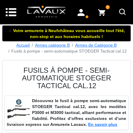
articles dans le panier
0
mon compte
☀️
Votre armurerie à Neufchâteau vous accueille tout l'été,
non-stop et aux horaires habituels !
Accueil
Armes catégorie B
Armes de Catégorie B
Fusils à pompe - semi-automatique STOEGER Tactical cal.12
FUSILS À POMPE - SEMI-
AUTOMATIQUE STOEGER
TACTICAL CAL.12
Découvrez le fusil à pompe semi-automatique
STOEGER Tactical cal.12, avec les modèles
P3000 et M3000 tactical, alliant performance et
fiabilité. Profitez d’offres exclusives et d’une
livraison express sur Armurerie Lavaux.
En savoir plus