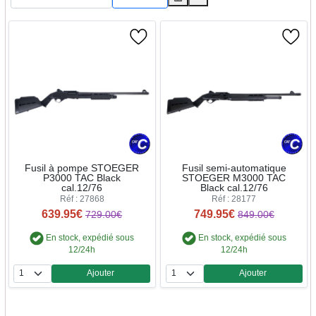
Fusil à pompe STOEGER
Fusil semi-automatique
P3000 TAC Black
STOEGER M3000 TAC
cal.12/76
Black cal.12/76
Réf : 27868
Réf : 28177
639.95€
749.95€
729.00€
849.00€
En stock, expédié sous
En stock, expédié sous
12/24h
12/24h
Ajouter
Ajouter
Quantité
Quantité