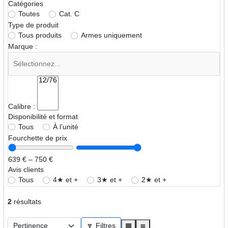
Catégories
Toutes
Cat. C
Type de produit
Tous produits
Armes uniquement
Marque :
Calibre :
Disponibilité et format
Tous
À l’unité
Fourchette de prix
639 € – 750 €
Avis clients
Tous
4★ et +
3★ et +
2★ et +
2
résultats
🔽 Filtres
▦
≣