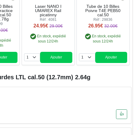
 Billes
Laser NANO I
Tube de 10 Billes
ractice
UMAREX Rail
Poivre T4E PEB50
cal.50
picatinny
cal.50
.78g
Réf : 4081
Réf : 29836
09
24.95€
26.95€
29.00€
32.00€
.00€
En stock, expédié
En stock, expédié
expédié
sous 12/24h
sous 12/24h
4h
outer
Ajouter
Ajouter
ntité
Quantité
Quantité
urdes LTL cal.50 (12.7mm) 2.64g
👍