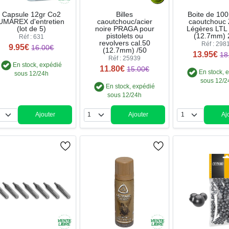
Capsule 12gr Co2
Billes
Boite de 100 
UMAREX d'entretien
caoutchouc/acier
caoutchouc
(lot de 5)
noire PRAGA pour
Légères LTL 
pistolets ou
(12.7mm) 
Réf : 631
revolvers cal.50
Réf : 298
9.95€
16.00€
(12.7mm) /50
13.95€
18
Réf : 25939
En stock, expédié
11.80€
15.00€
En stock, 
sous 12/24h
sous 12/2
En stock, expédié
sous 12/24h
Ajouter
Ajouter
Aj
Quantité
Quantité
Qua