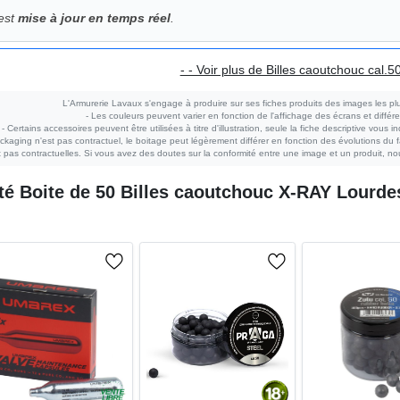
 est
mise à jour en temps réel
.
- - Voir plus de Billes caoutchouc cal.50
L'Armurerie Lavaux s'engage à produire sur ses fiches produits des images les plu
- Les couleurs peuvent varier en fonction de l'affichage des écrans et différe
- Certains accessoires peuvent être utilisées à titre d'illustration, seule la fiche descriptive vous i
ckaging n'est pas contractuel, le boitage peut légèrement différer en fonction des évolutions du fa
pas contractuelles. Si vous avez des doutes sur la conformité entre une image et un produit, nou
eté
Boite de 50 Billes caoutchouc X-RAY Lourde