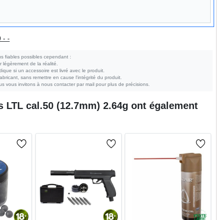
 - -
s fiables possibles cependant :
r légèrement de la réalité.
ndique si un accessoire est livré avec le produit.
bricant, sans remettre en cause l'intégrité du produit.
s vous invitons à nous contacter par mail pour plus de précisions.
s LTL cal.50 (12.7mm) 2.64g
ont également