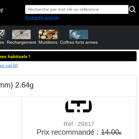
r
Recherche avancée
es
Rechargement
Munitions
Coffres forts armes
res habituels !
ouc cal.50
7mm) 2.64g
Réf : 29817
Prix recommandé :
14.00
€