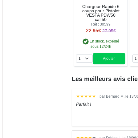
Chargeur Rapide 6
coups pour Pistolet
VESTA PDW50
cal.50
Réf : 30599
22.95€
27.95€
En stock, expédié
sous 12/24h
Ajouter
Quantité
Les meilleurs avis cli
★
★
★
★
★
par Bernard M. le 13/
Parfait !
★
★
★
★
★
par Fabien L. le 18/06