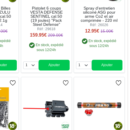
Billes
Pistolet 6 coups
Spray d'entretien
 ZULU
VESTA DEFENSE
siliconé ASG pour
cal.50
SENTINEL cal.50
arme Co2 et air
2.1g
(19 joules) "Pack
comprimée - 220 ml
Steel Defense"
14
Réf : 26026
Réf : 29618
12.95€
.00€
15.00€
159.95€
209.00€
expédié
En stock, expédié
En stock, expédié
4h
sous 12/24h
sous 12/24h
outer
Ajouter
Ajouter
ntité
Quantité
Quantité