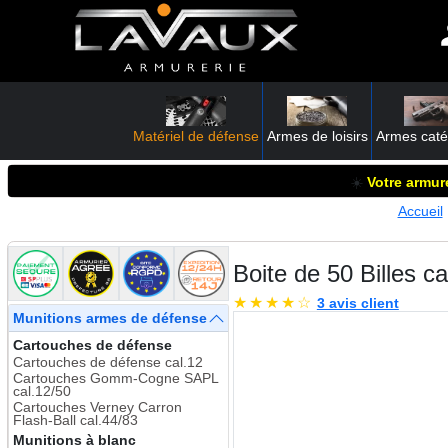
Matériel de défense
Armes de loisirs
Armes caté
☀️
Votre armure
Accueil
Boite de 50 Billes 
★
★
★
★
☆
3 avis client
Munitions armes de défense
Cartouches de défense
Cartouches de défense cal.12
Cartouches Gomm-Cogne SAPL
cal.12/50
Cartouches Verney Carron
Flash-Ball cal.44/83
Munitions à blanc