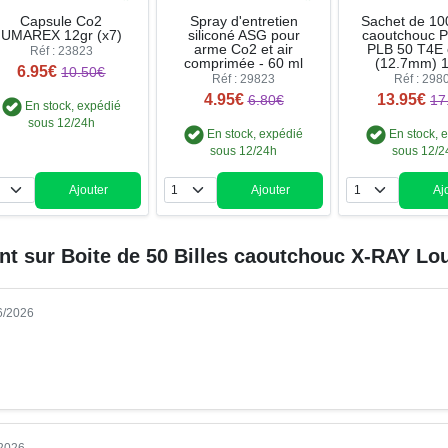
Capsule Co2
Spray d'entretien
Sachet de 100
UMAREX 12gr (x7)
siliconé ASG pour
caoutchouc P
arme Co2 et air
PLB 50 T4E 
Réf : 23823
comprimée - 60 ml
(12.7mm) 1
6.95€
10.50€
Réf : 29823
Réf : 298
4.95€
13.95€
6.80€
17
En stock, expédié
sous 12/24h
En stock, expédié
En stock, 
sous 12/24h
sous 12/2
Ajouter
Ajouter
Aj
Quantité
Quantité
Qua
ent sur
Boite de 50 Billes caoutchouc X-RAY Lo
06/2026
/2026