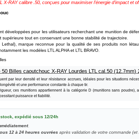
L X-RAY calibre .50, conçues pour maximiser l’énergie d’impact et of
houc
t développées pour les utilisateurs recherchant une munition de défen
t supérieure tout en conservant une bonne stabilité de trajectoire.
Lethal), marque reconnue pour la qualité de ses produits non létaux
, notamment les modèles LTL ALPHA et LTL BRAVO.
lles
de 50 Billes caoutchouc X-RAY Lourdes LTL cal.50 (12.7mm) 
uent par leur densité et leur résistance accrues, idéales pour les situations né
 longévité et une performance constante à chaque tir.
igueur, ces munitions appartiennent à la catégorie D (munitions sans poudre), 
essitant puissance et fiabilité.
 stock, expédié sous 12/24h
immédiatement
.
sous 12 à 24 heures ouvrées
après validation de votre commande (et r