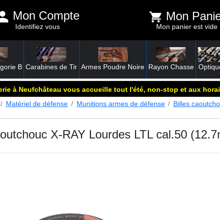
Mon Compte
Mon Panie
Identifiez vous
Mon panier est vide
gorie B
Carabines de Tir
Armes Poudre Noire
Rayon Chasse
Optiqu
rie à Neufchâteau vous accueille tout l'été, non-stop et aux horai
Matériel de défense
Munitions armes de défense
Billes caoutch
caoutchouc X-RAY Lourdes LTL cal.50 (12.