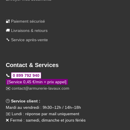
🔐
Paiement sécurisé
🚚
Livraisons & retours
🔧
Service après-vente
Contact & Services
📞
0 899 792 940
[Service 0,45 €/min + prix appel]
✉️
contact@armurerie-lavaux.com
🕒
Service client :
Mardi au vendredi : 9h30–12h / 14h–18h
✉️ Lundi : réponse par mail uniquement
❌ Fermé : samedi, dimanche et jours fériés