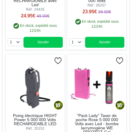
RECHARGEABLE avec
000 Volts
Led
Réf : 26257
Réf : 24435
23.95€
39.00€
24.95€
49.00€
En stock, expédié sous
En stock, expédié sous
12/24h
12/24h
Ajouter
Ajouter
Quantité
Quantité
Poing électrique HIGHT
"Pack Lady" Taser de
Power 5 000 000 Volts
poche Rose 5 000 000
RECHARGEABLE LED
Volts avec Led - bombe
lacrymogène WE
Réf : 20152