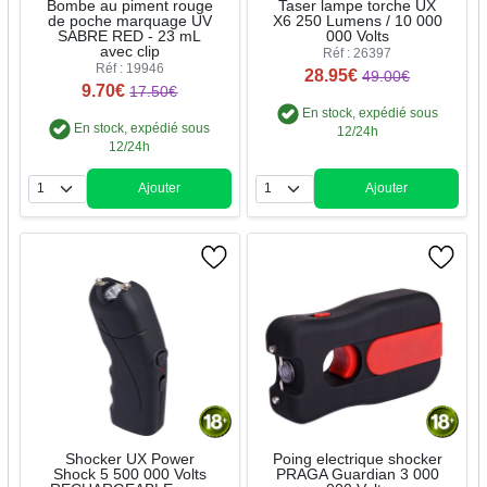
Bombe au piment rouge
Taser lampe torche UX
de poche marquage UV
X6 250 Lumens / 10 000
SABRE RED - 23 mL
000 Volts
avec clip
Réf : 26397
Réf : 19946
28.95€
49.00€
9.70€
17.50€
En stock, expédié sous
En stock, expédié sous
12/24h
12/24h
Ajouter
Ajouter
Quantité
Quantité
Shocker UX Power
Poing electrique shocker
Shock 5 500 000 Volts
PRAGA Guardian 3 000