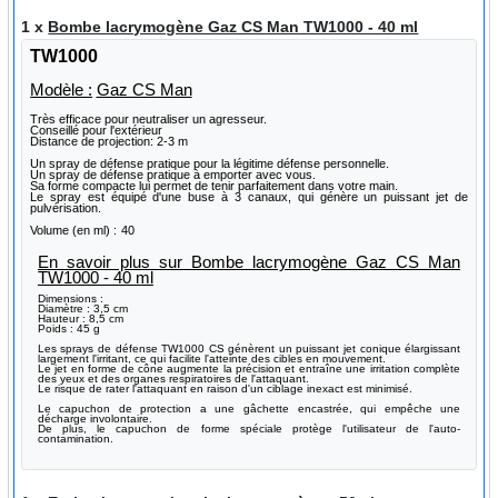
1 x
Bombe lacrymogène Gaz CS Man TW1000 - 40 ml
TW1000
Modèle :
Gaz CS Man
Très efficace pour neutraliser un agresseur.
Conseillé pour l'extérieur
Distance de projection: 2-3 m
Un spray de défense pratique pour la légitime défense personnelle.
Un spray de défense pratique à emporter avec vous.
Sa forme compacte lui permet de tenir parfaitement dans votre main.
Le spray est équipé d'une buse à 3 canaux, qui génère un puissant jet de
pulvérisation.
Volume (en ml) :
40
En savoir plus sur Bombe lacrymogène Gaz CS Man
TW1000 - 40 ml
Dimensions :
Diamètre : 3,5 cm
Hauteur : 8,5 cm
Poids : 45 g
Les sprays de défense TW1000 CS génèrent un puissant jet conique élargissant
largement l'irritant, ce qui facilite l'atteinte des cibles en mouvement.
Le jet en forme de cône augmente la précision et entraîne une irritation complète
des yeux et des organes respiratoires de l'attaquant.
Le risque de rater l'attaquant en raison d'un ciblage inexact est minimisé.
Le capuchon de protection a une gâchette encastrée, qui empêche une
décharge involontaire.
De plus, le capuchon de forme spéciale protège l'utilisateur de l'auto-
contamination.