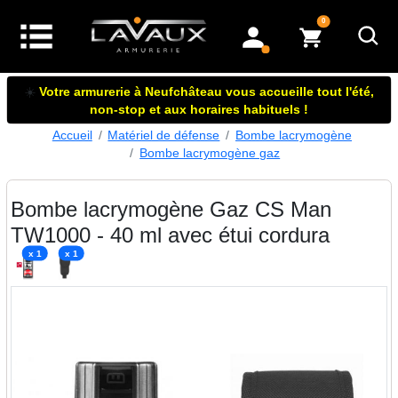
articles dans le panier
0
mon compte
☀️
Votre armurerie à Neufchâteau vous accueille tout l'été,
non-stop et aux horaires habituels !
Accueil
Matériel de défense
Bombe lacrymogène
Bombe lacrymogène gaz
Bombe lacrymogène Gaz CS Man
TW1000 - 40 ml avec étui cordura
x 1
x 1