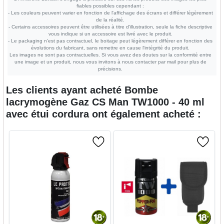
fiables possibles cependant :
- Les couleurs peuvent varier en fonction de l'affichage des écrans et différer légèrement
de la réalité.
- Certains accessoires peuvent être utilisées à titre d'illustration, seule la fiche descriptive
vous indique si un accessoire est livré avec le produit.
- Le packaging n'est pas contractuel, le boitage peut légèrement différer en fonction des
évolutions du fabricant, sans remettre en cause l'intégrité du produit.
Les images ne sont pas contractuelles. Si vous avez des doutes sur la conformité entre
une image et un produit, nous vous invitons à nous contacter par mail pour plus de
précisions.
Les clients ayant acheté
Bombe
lacrymogène Gaz CS Man TW1000 - 40 ml
avec étui cordura
ont également acheté :