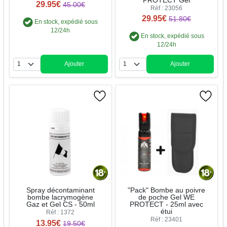
PROTECT Gel
29.95€
45.00€
Réf : 23056
29.95€
51.80€
En stock, expédié sous
12/24h
En stock, expédié sous
12/24h
Ajouter
Ajouter
Quantité
Quantité
Spray décontaminant
"Pack" Bombe au poivre
bombe lacrymogène
de poche Gel WE
Gaz et Gel CS - 50ml
PROTECT - 25ml avec
étui
Réf : 1372
Réf : 23401
13.95€
19.50€