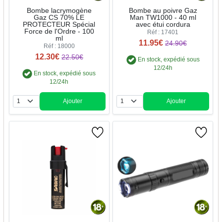
Bombe lacrymogène
Bombe au poivre Gaz
Gaz CS 70% LE
Man TW1000 - 40 ml
PROTECTEUR Spécial
avec étui cordura
Force de l'Ordre - 100
Réf : 17401
ml
11.95€
24.90€
Réf : 18000
12.30€
22.50€
En stock, expédié sous
12/24h
En stock, expédié sous
12/24h
Ajouter
Ajouter
Quantité
Quantité