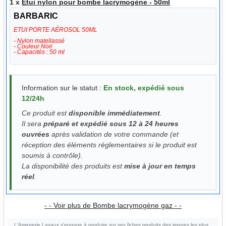
1 x
Etui nylon pour bombe lacrymogène - 50ml
BARBARIC
ETUI PORTE AÉROSOL 50ML
- Nylon matellassé
- Couleur Noir
- Capacités : 50 ml
Information sur le statut :
En stock, expédié sous
12/24h
Ce produit est
disponible immédiatement
.
Il sera
préparé et expédié sous 12 à 24 heures
ouvrées
après validation de votre commande (et
réception des éléments réglementaires si le produit est
soumis à contrôle).
La disponibilité des produits est
mise à jour en temps
réel
.
- - Voir plus de Bombe lacrymogène gaz - -
L'Armurerie Lavaux s'engage à produire sur ses fiches produits des images les plus