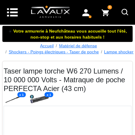
articles dans le panier
0
mon compte
☀️
Votre armurerie à Neufchâteau vous accueille tout l'été,
non-stop et aux horaires habituels !
Accueil
Matériel de défense
Shockers - Poings électriques - Taser de poche
Lampe shocker
Taser lampe torche W6 270 Lumens /
10 000 000 Volts - Matraque de poche
PERFECTA Acier (43 cm)
x 1
x 1