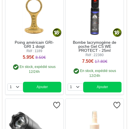
Poing américain GRI-
Bombe lacrymogène de
GRI 1 doigt
poche Gel CS WE
PROTECT - 25ml
Réf : 1189
Réf : 22380
5.95€
8.50€
7.50€
17.80€
En stock, expédié sous
En stock, expédié sous
12/24h
12/24h
Ajouter
Ajouter
Quantité
Quantité