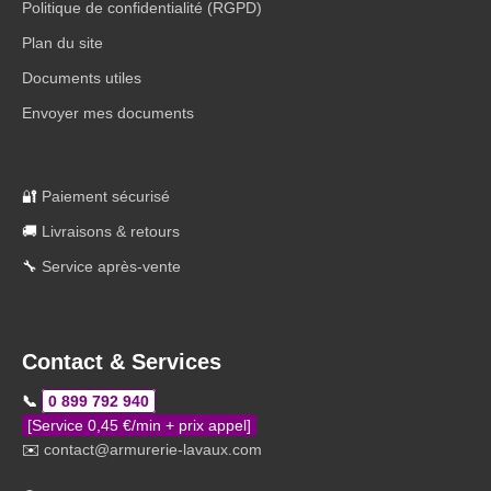
Politique de confidentialité (RGPD)
Plan du site
Documents utiles
Envoyer mes documents
🔐
Paiement sécurisé
🚚
Livraisons & retours
🔧
Service après-vente
Contact & Services
📞
0 899 792 940
[Service 0,45 €/min + prix appel]
✉️
contact@armurerie-lavaux.com