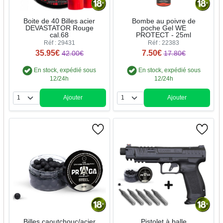
Boite de 40 Billes acier
Bombe au poivre de
DEVASTATOR Rouge
poche Gel WE
cal.68
PROTECT - 25ml
Réf : 29431
Réf : 22383
35.95€
7.50€
42.00€
17.80€
En stock, expédié sous
En stock, expédié sous
12/24h
12/24h
Ajouter
Ajouter
Quantité
Quantité
Billes caoutchouc/acier
Pistolet à balle