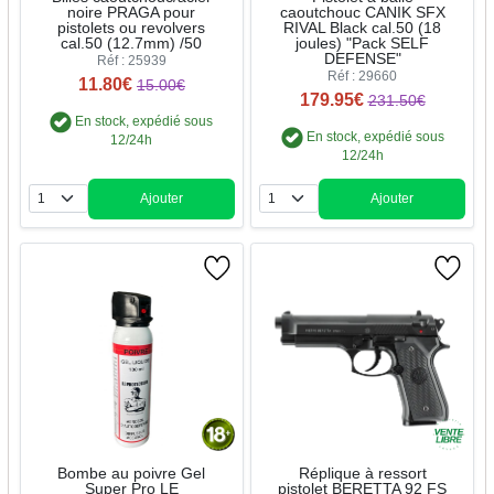
noire PRAGA pour
caoutchouc CANIK SFX
pistolets ou revolvers
RIVAL Black cal.50 (18
cal.50 (12.7mm) /50
joules) "Pack SELF
DEFENSE"
Réf : 25939
Réf : 29660
11.80€
15.00€
179.95€
231.50€
En stock, expédié sous
En stock, expédié sous
12/24h
12/24h
Ajouter
Ajouter
Quantité
Quantité
Bombe au poivre Gel
Réplique à ressort
Super Pro LE
pistolet BERETTA 92 FS