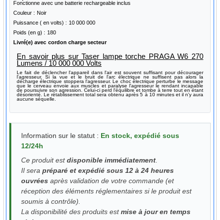
Fonctionne avec une batterie rechargeable inclus
Couleur :
Noir
Puissance ( en volts) :
10 000 000
Poids (en g) :
180
Livré(e) avec
cordon charge secteur
En savoir plus sur Taser lampe torche PRAGA W6 270
Lumens / 10 000 000 Volts
Le fait de déclencher l'appareil dans l'air est souvent suffisant pour décourager
l'agresseur. Si la vue et le bruit de l'arc électrique ne suffisent pas alors la
décharge électrique stoppera l'agresseur. Le choc électrique perturbe le message
que le cerveau envoie aux muscles et paralyse l'agresseur le rendant incapable
de poursuivre son agression. Celui-ci perd l'équilibre et tombe à terre tout en étant
désorienté. Le rétablissement total sera obtenu après 5 à 10 minutes et il n'y aura
aucune séquelle.
Information sur le statut :
En stock, expédié sous
12/24h
Ce produit est
disponible immédiatement
.
Il sera
préparé et expédié sous 12 à 24 heures
ouvrées
après validation de votre commande (et
réception des éléments réglementaires si le produit est
soumis à contrôle).
La disponibilité des produits est
mise à jour en temps