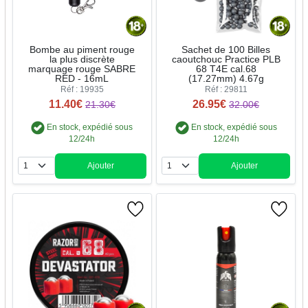
Bombe au piment rouge
Sachet de 100 Billes
la plus discrète
caoutchouc Practice PLB
marquage rouge SABRE
68 T4E cal.68
RED - 16mL
(17.27mm) 4.67g
Réf : 19935
Réf : 29811
11.40€
26.95€
21.30€
32.00€
En stock, expédié sous
En stock, expédié sous
12/24h
12/24h
Ajouter
Ajouter
Quantité
Quantité