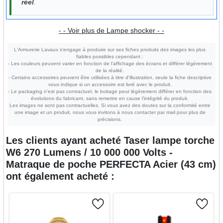
réel
.
- - Voir plus de Lampe shocker - -
L'Armurerie Lavaux s'engage à produire sur ses fiches produits des images les plus
fiables possibles cependant :
- Les couleurs peuvent varier en fonction de l'affichage des écrans et différer légèrement
de la réalité.
- Certains accessoires peuvent être utilisées à titre d'illustration, seule la fiche descriptive
vous indique si un accessoire est livré avec le produit.
- Le packaging n'est pas contractuel, le boitage peut légèrement différer en fonction des
évolutions du fabricant, sans remettre en cause l'intégrité du produit.
Les images ne sont pas contractuelles. Si vous avez des doutes sur la conformité entre
une image et un produit, nous vous invitons à nous contacter par mail pour plus de
précisions.
Les clients ayant acheté
Taser lampe torche
W6 270 Lumens / 10 000 000 Volts -
Matraque de poche PERFECTA Acier (43 cm)
ont également acheté :