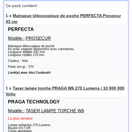
Ce pack contient :
1 x
Matraque télescopique de poche PERFECTA Prosecur
43 cm
PERFECTA
Modèle :
PROSECUR
Matraque télescopique de poche
En acier, poignée élastomère avec cannelures.
Longueur dépliée 432 mm
Longueur repliée 170 mm
Couleur :
Noir
Poids (en g) :
370
Livré(e) avec
étui Cordura®
1 x
Taser lampe torche PRAGA W6 270 Lumens / 10 000 000
Volts
PRAGA TECHNOLOGY
Modèle :
TASER LAMPE TORCHE W6
La plus vendue
Lampe intégrées 270 Lumens
Bouton On / Off
Corps aluminium