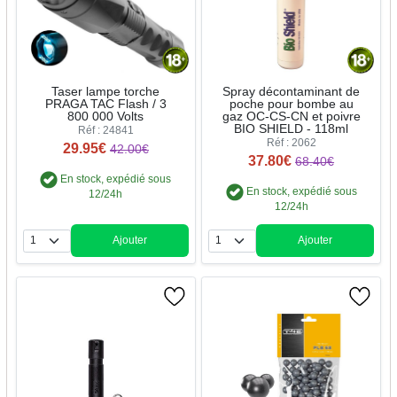
Taser lampe torche
Spray décontaminant de
PRAGA TAC Flash / 3
poche pour bombe au
800 000 Volts
gaz OC-CS-CN et poivre
BIO SHIELD - 118ml
Réf : 24841
Réf : 2062
29.95€
42.00€
37.80€
68.40€
En stock, expédié sous
En stock, expédié sous
12/24h
12/24h
Ajouter
Ajouter
Quantité
Quantité